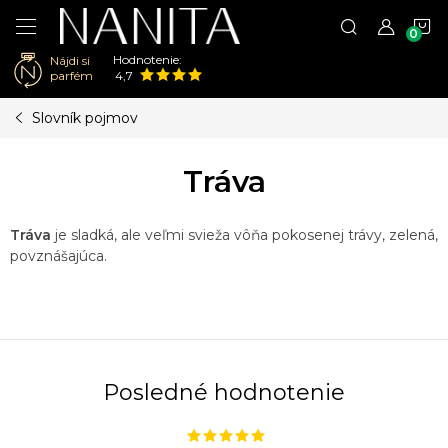
N
Hodnotenie:
Nájdi si
K
parfém
4,7
Prejsť
Slovník pojmov
na
obsah
Tráva
Tráva
je sladká, ale veľmi svieža vôňa pokosenej trávy, zelená,
povznášajúca.
Posledné hodnotenie