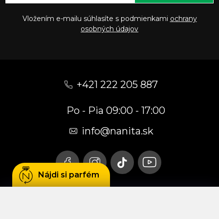
Vložením e-mailu súhlasíte s podmienkami
ochrany
osobných údajov
Z
á
+421 222 205 887
p
Po - Pia 09:00 - 17:00
ä
t
info
@
nanita.sk
i
e
Nájdi si parfém
Používame cookies, aby sme Vám umožnili
pohodlné prehliadanie webu a vďaka analýze