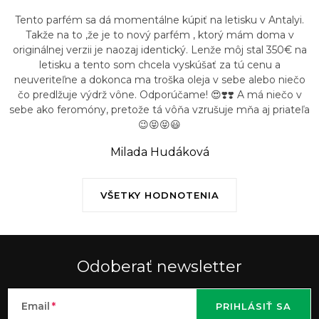
Tento parfém sa dá momentálne kúpiť na letisku v Antalyi.
Takže na to ,že je to nový parfém , ktorý mám doma v
originálnej verzii je naozaj identický. Lenže môj stal 350€ na
letisku a tento som chcela vyskúšať za tú cenu a
neuveriteľne a dokonca ma troška oleja v sebe alebo niečo
čo predlžuje výdrž vône. Odporúčame! 😍❣️❣️ A má niečo v
sebe ako feromóny, pretože tá vôňa vzrušuje mňa aj priateľa
😉😝😝😃
Milada Hudáková
VŠETKY HODNOTENIA
Odoberať newsletter
Email
PRIHLÁSIŤ SA