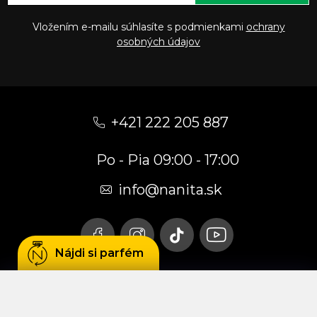
Vložením e-mailu súhlasíte s podmienkami
ochrany
osobných údajov
Z
á
+421 222 205 887
p
Po - Pia 09:00 - 17:00
ä
t
info
@
nanita.sk
i
e
Nájdi si parfém
Používame cookies, aby sme Vám umožnili
pohodlné prehliadanie webu a vďaka analýze