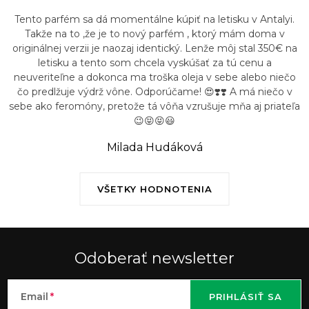
Tento parfém sa dá momentálne kúpiť na letisku v Antalyi.
Takže na to ,že je to nový parfém , ktorý mám doma v
originálnej verzii je naozaj identický. Lenže môj stal 350€ na
letisku a tento som chcela vyskúšať za tú cenu a
neuveriteľne a dokonca ma troška oleja v sebe alebo niečo
čo predlžuje výdrž vône. Odporúčame! 😍❣️❣️ A má niečo v
sebe ako feromóny, pretože tá vôňa vzrušuje mňa aj priateľa
😉😝😝😃
Milada Hudáková
VŠETKY HODNOTENIA
Odoberať newsletter
Email
PRIHLÁSIŤ SA