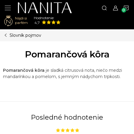
N
Hodnotenie:
Nájdi si
K
parfém
4,7
Prejsť
Slovník pojmov
na
obsah
Pomarančová kôra
Pomarančová kôra
je sladká citrusová nota, niečo medzi
mandarínkou a pomelom, s jemným nádychom trpkosti.
Posledné hodnotenie