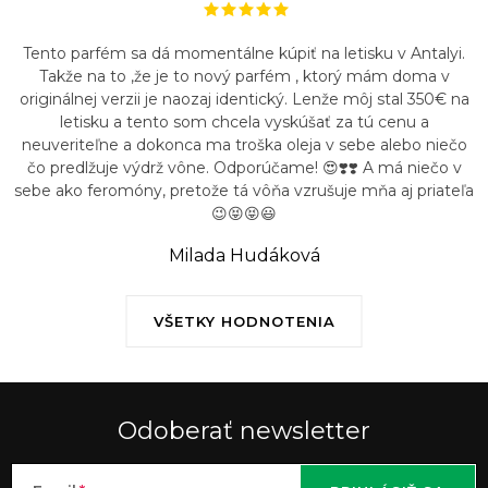
Tento parfém sa dá momentálne kúpiť na letisku v Antalyi.
Takže na to ,že je to nový parfém , ktorý mám doma v
originálnej verzii je naozaj identický. Lenže môj stal 350€ na
letisku a tento som chcela vyskúšať za tú cenu a
neuveriteľne a dokonca ma troška oleja v sebe alebo niečo
čo predlžuje výdrž vône. Odporúčame! 😍❣️❣️ A má niečo v
sebe ako feromóny, pretože tá vôňa vzrušuje mňa aj priateľa
😉😝😝😃
Milada Hudáková
VŠETKY HODNOTENIA
Odoberať newsletter