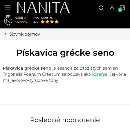
N
Hodnotenie:
Nájdi si
K
parfém
4,7
Prejsť
Slovník pojmov
na
obsah
Pískavica grécke seno
Pískavica grécke seno
je esencia zo žltozlatých semien
Trigonella Foenum Graecum sa používa ako
korenie
. Jej vôňa
má javorovo-syrupové tóny,
Posledné hodnotenie