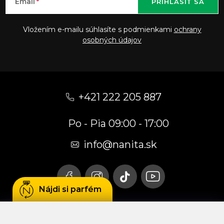
Email
PRIHLÁSIŤ SA
Vložením e-mailu súhlasíte s podmienkami
ochrany
osobných údajov
Z
á
+421 222 205 887
p
Po - Pia 09:00 - 17:00
ä
t
info
@
nanita.sk
i
e
Nájdi si parfém
Používame cookies, aby sme Vám umožnili