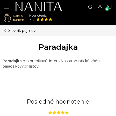
N
Hodnotenie:
Nájdi si
K
parfém
4,7
Prejsť
Slovník pojmov
na
obsah
Paradajka
Paradajka
má prenikavú, intenzívnu aromatickú vôňu
paradajkových listov.
Posledné hodnotenie