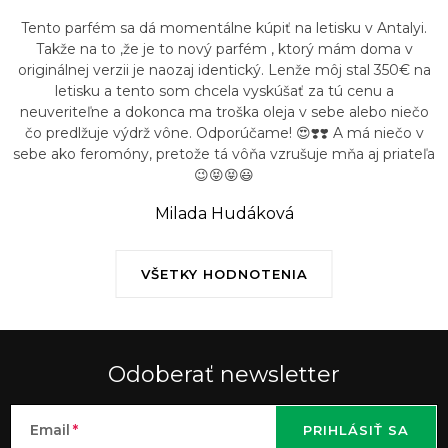
Tento parfém sa dá momentálne kúpiť na letisku v Antalyi.
Takže na to ,že je to nový parfém , ktorý mám doma v
originálnej verzii je naozaj identický. Lenže môj stal 350€ na
letisku a tento som chcela vyskúšať za tú cenu a
neuveriteľne a dokonca ma troška oleja v sebe alebo niečo
čo predlžuje výdrž vône. Odporúčame! 😍❣️❣️ A má niečo v
sebe ako feromóny, pretože tá vôňa vzrušuje mňa aj priateľa
😉😝😝😃
Milada Hudáková
VŠETKY HODNOTENIA
Odoberať newsletter
Email
PRIHLÁSIŤ SA