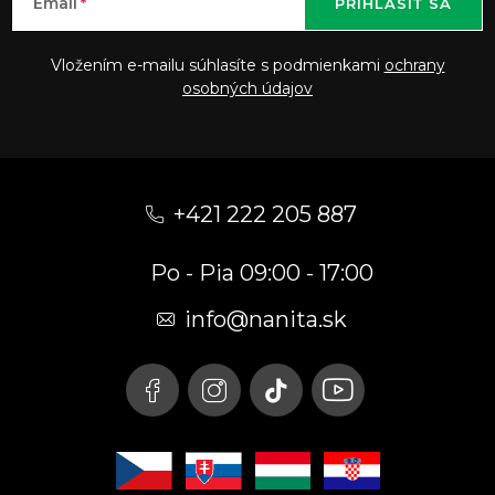
Email
PRIHLÁSIŤ SA
Vložením e-mailu súhlasíte s podmienkami
ochrany
osobných údajov
Z
á
+421 222 205 887
p
Po - Pia 09:00 - 17:00
ä
t
info
@
nanita.sk
i
e