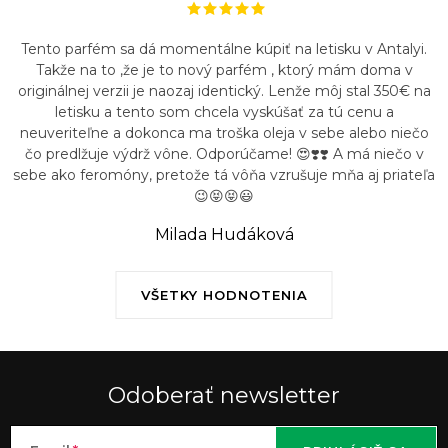
Tento parfém sa dá momentálne kúpiť na letisku v Antalyi.
Takže na to ,že je to nový parfém , ktorý mám doma v
originálnej verzii je naozaj identický. Lenže môj stal 350€ na
letisku a tento som chcela vyskúšať za tú cenu a
neuveriteľne a dokonca ma troška oleja v sebe alebo niečo
čo predlžuje výdrž vône. Odporúčame! 😍❣️❣️ A má niečo v
sebe ako feromóny, pretože tá vôňa vzrušuje mňa aj priateľa
😉😝😝😃
Milada Hudáková
VŠETKY HODNOTENIA
Odoberať newsletter