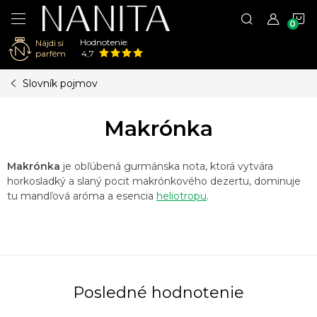
N
Hodnotenie:
Nájdi si
K
parfém
4,7
Prejsť
Slovník pojmov
na
obsah
Makrónka
Makrónka
je obľúbená gurmánska nota, ktorá vytvára
horkosladký a slaný pocit makrónkového dezertu, dominuje
tu mandľová aróma a esencia
heliotropu
.
Posledné hodnotenie