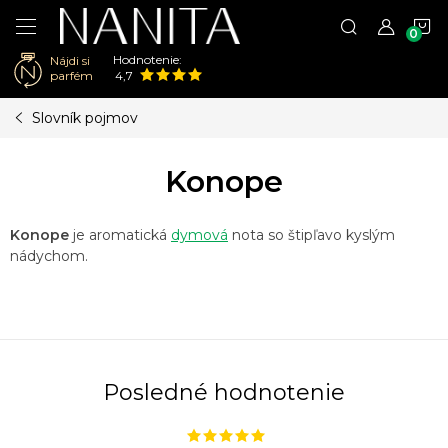
N
Hodnotenie:
Nájdi si
K
parfém
4,7
Prejsť
Slovník pojmov
na
obsah
Konope
Konope
je aromatická
dymová
nota so štipľavo kyslým
nádychom.
Posledné hodnotenie