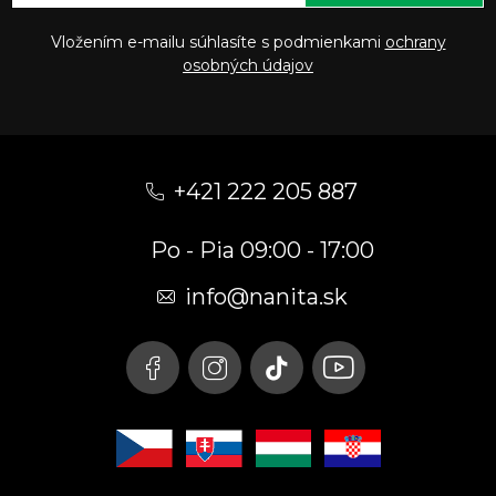
Vložením e-mailu súhlasíte s podmienkami
ochrany
osobných údajov
Z
á
+421 222 205 887
p
Po - Pia 09:00 - 17:00
ä
t
info
@
nanita.sk
i
e