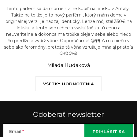
Tento parfém sa dá momentálne kúpiť na letisku v Antalyi.
Takže na to ,že je to nový parfém , ktorý mám doma v
originálnej verzii je naozaj identický. Lenže môj stal 350€ na
letisku a tento som chcela vyskúšať za tú cenu a
neuveriteľne a dokonca ma troška oleja v sebe alebo niečo
čo predlžuje výdrž vône. Odporúčame! 😍❣️❣️ A má niečo v
sebe ako feromóny, pretože tá vôňa vzrušuje mňa aj priateľa
😉😝😝😃
Milada Hudáková
VŠETKY HODNOTENIA
Odoberať newsletter
Email
PRIHLÁSIŤ SA