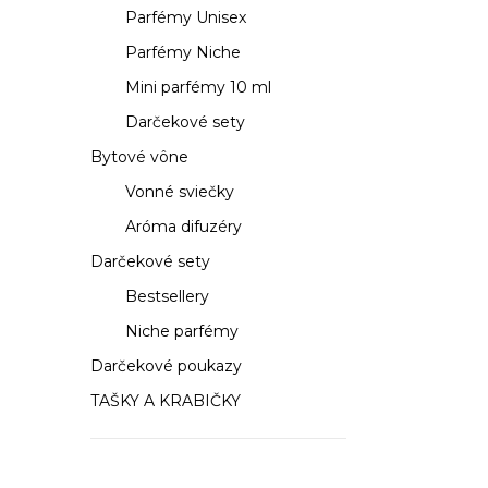
a
Parfémy Unisex
n
Parfémy Niche
e
Mini parfémy 10 ml
Darčekové sety
l
Bytové vône
Vonné sviečky
Aróma difuzéry
Darčekové sety
Bestsellery
Niche parfémy
Darčekové poukazy
TAŠKY A KRABIČKY