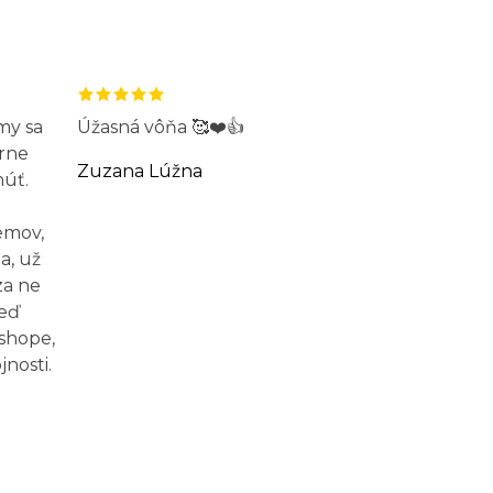
my sa
Úžasná vôňa 🥰❤️👍
rne
Zuzana Lúžna
núť.
émov,
a, už
za ne
Keď
-shope,
nosti.