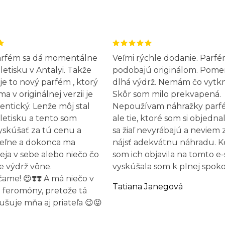
arfém sa dá momentálne
Veľmi rýchle dodanie. Parfé
letisku v Antalyi. Takže
podobajú originálom. Pome
 je to nový parfém , ktorý
dlhá výdrž. Nemám čo vytk
 v originálnej verzii je
Skôr som milo prekvapená.
entický. Lenže môj stal
Nepoužívam náhražky parf
letisku a tento som
ale tie, ktoré som si objednal
yskúšať za tú cenu a
sa žiaľ nevyrábajú a neviem 
eľne a dokonca ma
nájsť adekvátnu náhradu. 
leja v sebe alebo niečo čo
som ich objavila na tomto e
e výdrž vône.
vyskúšala som k plnej spokoj
me! 😍❣️❣️ A má niečo v
Tatiana Janegová
 feromóny, pretože tá
ušuje mňa aj priateľa 😉😝