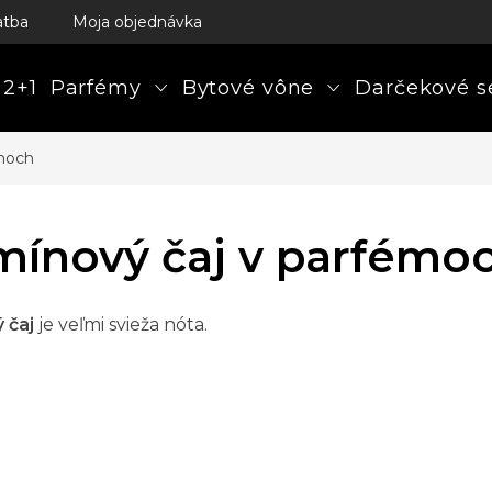
atba
Moja objednávka
 2+1
Parfémy
Bytové vône
Darčekové s
émoch
mínový čaj v parfémo
 čaj
je veľmi svieža nóta.