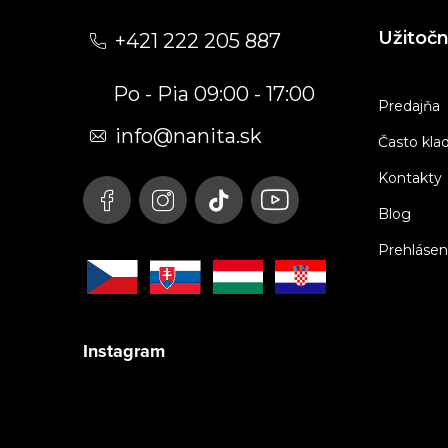
á
Užitoč
+421 222 205 887
p
Po - Pia 09:00 - 17:00
ä
Predajňa
t
info
@
nanita.sk
Často kla
i
Kontakty
e
Blog
Prehlásen
Instagram