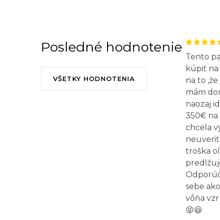
Posledné hodnotenie
Tento p
kúpiť na 
VŠETKY HODNOTENIA
na to ,že
mám doma
naozaj id
350€ na 
chcela v
neuverit
troška o
predlžuj
Odporúča
sebe ako
vôňa vzr
😝😃