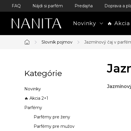
Prejsť
FAQ
Nájdi si parfém
Predajňa
Doprava a pl
na
obsah
Novinky
🔥 Akcia
Slovník pojmov
Jazmínový čaj v parf
Domov
B
Jaz
Kategórie
Preskočiť
o
kategórie
č
Jazmínový
Novinky
n
🔥 Akcia 2+1
Parfémy
ý
Parfémy pre ženy
p
Parfémy pre mužov