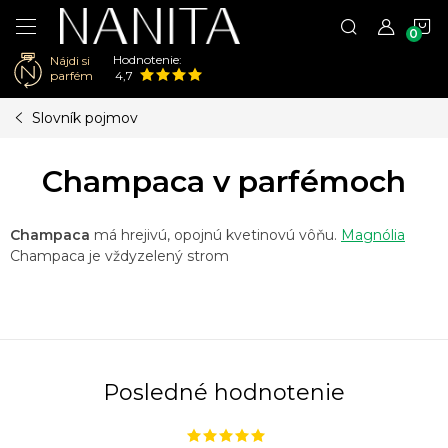
N
Hodnotenie:
Nájdi si
K
parfém
4,7
Prejsť
Slovník pojmov
na
obsah
Champaca v parfémoch
Champaca
má hrejivú, opojnú kvetinovú vôňu.
Magnólia
Champaca je vždyzelený strom
Posledné hodnotenie