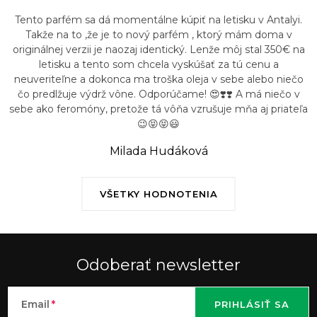
Tento parfém sa dá momentálne kúpiť na letisku v Antalyi.
Takže na to ,že je to nový parfém , ktorý mám doma v
originálnej verzii je naozaj identický. Lenže môj stal 350€ na
letisku a tento som chcela vyskúšať za tú cenu a
neuveriteľne a dokonca ma troška oleja v sebe alebo niečo
čo predlžuje výdrž vône. Odporúčame! 😍❣️❣️ A má niečo v
sebe ako feromóny, pretože tá vôňa vzrušuje mňa aj priateľa
😉😝😝😃
Milada Hudáková
VŠETKY HODNOTENIA
Odoberať newsletter
Email
PRIHLÁSIŤ SA