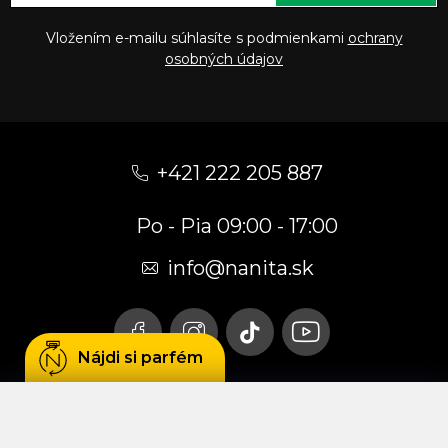
Vložením e-mailu súhlasíte s podmienkami
ochrany
osobných údajov
Z
á
+421 222 205 887
p
Po - Pia 09:00 - 17:00
ä
t
info
@
nanita.sk
i
e
Nájdi si parfém
Používame cookies, aby sme Vám umožnili
pohodlné prehliadanie webu a vďaka analýze