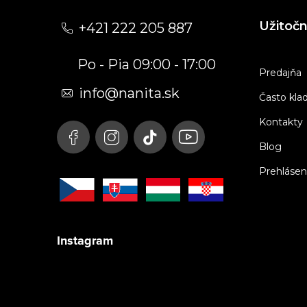
á
Užitoč
+421 222 205 887
p
Po - Pia 09:00 - 17:00
ä
Predajňa
t
info
@
nanita.sk
Často kla
i
Kontakty
e
Blog
Prehlásen
Instagram