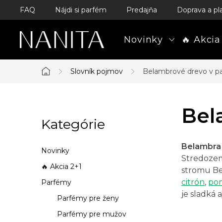
Prejsť
FAQ
Nájdi si parfém
Predajňa
Doprava a pl
na
obsah
Novinky
🔥 Akcia
Slovník pojmov
Belambrové drevo v p
Domov
B
Bel
Kategórie
Preskočiť
o
kategórie
č
Belambra
Novinky
Stredozem
n
🔥 Akcia 2+1
stromu Be
citrón
,
po
Parfémy
ý
je sladká 
Parfémy pre ženy
p
Parfémy pre mužov