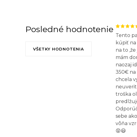
Posledné hodnotenie
Tento p
kúpiť na 
VŠETKY HODNOTENIA
na to ,že
mám doma
naozaj id
350€ na 
chcela v
neuverit
troška o
predlžuj
Odporúča
sebe ako
vôňa vzr
😝😃