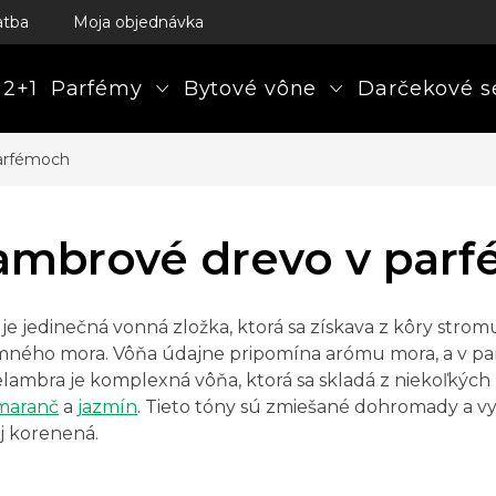
atba
Moja objednávka
 2+1
Parfémy
Bytové vône
Darčekové s
arfémoch
ambrové drevo v par
je jedinečná vonná zložka, ktorá sa získava z kôry stro
ného mora. Vôňa údajne pripomína arómu mora, a v parf
lambra je komplexná vôňa, ktorá sa skladá z niekoľkých
maranč
a
jazmín
. Tieto tóny sú zmiešané dohromady a v
aj korenená.