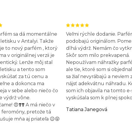
arfém sa dá momentálne
Veľmi rýchle dodanie. Parfé
letisku v Antalyi. Takže
podobajú originálom. Pome
 je to nový parfém , ktorý
dlhá výdrž. Nemám čo vytk
 v originálnej verzii je
Skôr som milo prekvapená.
entický. Lenže môj stal
Nepoužívam náhražky parf
letisku a tento som
ale tie, ktoré som si objednal
yskúšať za tú cenu a
sa žiaľ nevyrábajú a neviem 
eľne a dokonca ma
nájsť adekvátnu náhradu. 
leja v sebe alebo niečo čo
som ich objavila na tomto e
e výdrž vône.
vyskúšala som k plnej spokoj
me! 😍❣️❣️ A má niečo v
Tatiana Janegová
 feromóny, pretože tá
ušuje mňa aj priateľa 😉😝