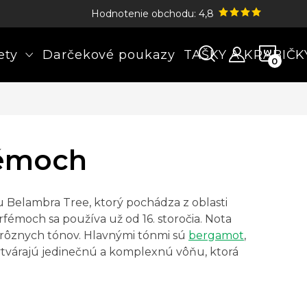
Hodnotenie obchodu: 4,8
NÁK
ety
Darčekové poukazy
TAŠKY A KRABIČK
KOŠÍ
fémoch
mu Belambra Tree, ktorý pochádza z oblasti
émoch sa používa už od 16. storočia. Nota
 rôznych tónov. Hlavnými tónmi sú
bergamot
,
ytvárajú jedinečnú a komplexnú vôňu, ktorá