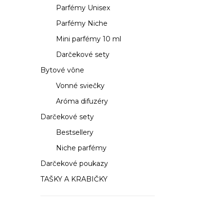
a
Parfémy Unisex
n
Parfémy Niche
e
Mini parfémy 10 ml
Darčekové sety
l
Bytové vône
Vonné sviečky
Aróma difuzéry
Darčekové sety
Bestsellery
Niche parfémy
Darčekové poukazy
TAŠKY A KRABIČKY