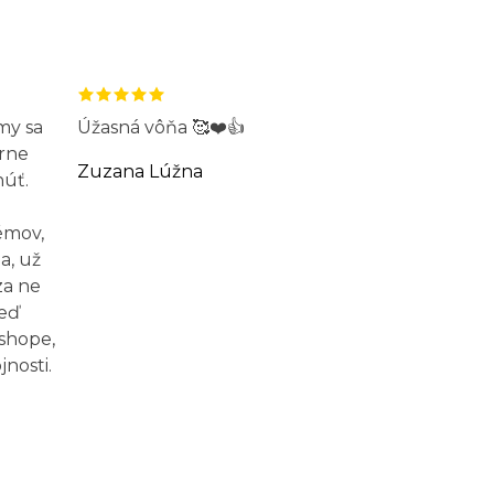
my sa
Úžasná vôňa 🥰❤️👍
rne
Zuzana Lúžna
núť.
émov,
a, už
za ne
Keď
-shope,
nosti.