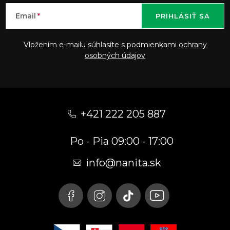
Email
PRIHLÁSIŤ SA
Vložením e-mailu súhlasíte s podmienkami
ochrany
osobných údajov
Z
á
+421 222 205 887
p
Po - Pia 09:00 - 17:00
ä
t
info
@
nanita.sk
i
e