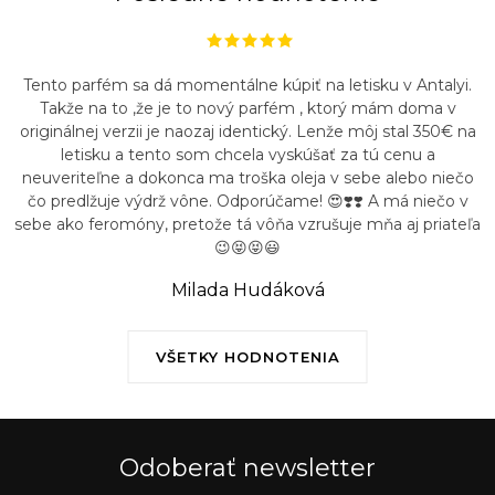
Tento parfém sa dá momentálne kúpiť na letisku v Antalyi.
Takže na to ,že je to nový parfém , ktorý mám doma v
originálnej verzii je naozaj identický. Lenže môj stal 350€ na
letisku a tento som chcela vyskúšať za tú cenu a
neuveriteľne a dokonca ma troška oleja v sebe alebo niečo
čo predlžuje výdrž vône. Odporúčame! 😍❣️❣️ A má niečo v
sebe ako feromóny, pretože tá vôňa vzrušuje mňa aj priateľa
😉😝😝😃
Milada Hudáková
VŠETKY HODNOTENIA
Odoberať newsletter