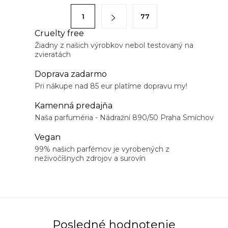
á
S
1
77
d
t
a
Cruelty free
r
Žiadny z našich výrobkov nebol testovaný na
c
á
zvieratách
i
n
e
Doprava zadarmo
k
p
Pri nákupe nad 85 eur platíme dopravu my!
o
r
v
Kamenná predajňa
v
a
Naša parfuméria - Nádražní 890/50 Praha Smíchov
k
n
Vegan
y
i
99% našich parfémov je vyrobených z
v
neživočíšnych zdrojov a surovín
e
ý
p
i
s
u
Posledné hodnotenie