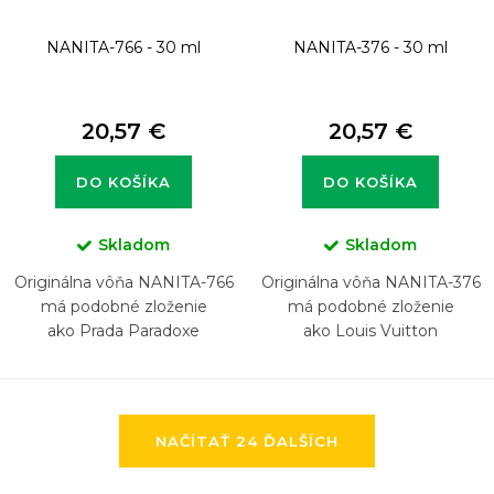
NANITA-766 - 30 ml
NANITA-376 - 30 ml
20,57 €
20,57 €
DO KOŠÍKA
DO KOŠÍKA
Skladom
Skladom
Originálna vôňa NANITA-766
Originálna vôňa NANITA-376
má podobné zloženie
má podobné zloženie
ako Prada Paradoxe
ako Louis Vuitton
Imagination
O
NAČÍTAŤ 24 ĎALŠÍCH
v
l