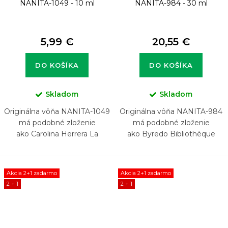
NANITA-1049 - 10 ml
NANITA-984 - 30 ml
5,99 €
20,55 €
DO KOŠÍKA
DO KOŠÍKA
Skladom
Skladom
Originálna vôňa NANITA-1049
Originálna vôňa NANITA-984
má podobné zloženie
má podobné zloženie
ako Carolina Herrera La
ako Byredo Bibliothèque
Bomba
Akcia 2+1 zadarmo
Akcia 2+1 zadarmo
2 + 1
2 + 1