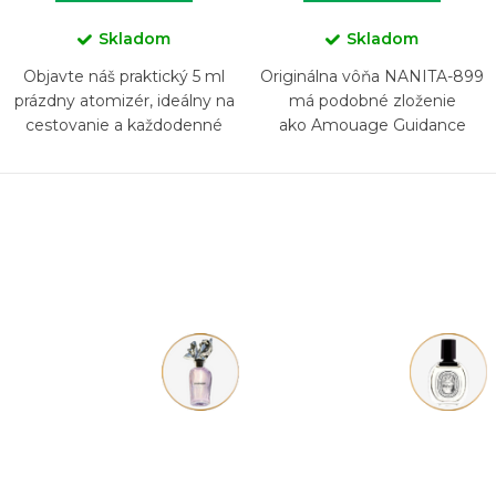
Skladom
Skladom
Objavte náš praktický 5 ml
Originálna vôňa NANITA-899
prázdny atomizér, ideálny na
má podobné zloženie
cestovanie a každodenné
ako Amouage Guidance
použitie. Foto: ilustračné -
atomizér dodávame ako mix
rôznych...