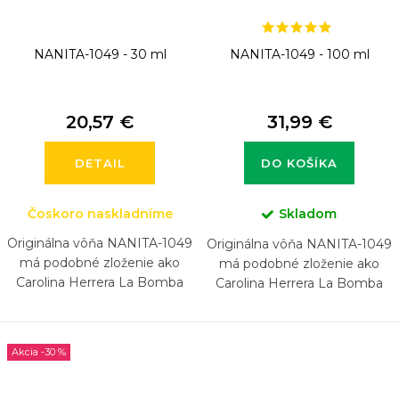
k
t
NANITA-1049 - 30 ml
NANITA-1049 - 100 ml
o
v
20,57 €
31,99 €
DETAIL
DO KOŠÍKA
Čoskoro naskladníme
Skladom
Originálna vôňa NANITA-1049
Originálna vôňa NANITA-1049
má podobné zloženie ako
má podobné zloženie ako
Carolina Herrera La Bomba
Carolina Herrera La Bomba
-30 %