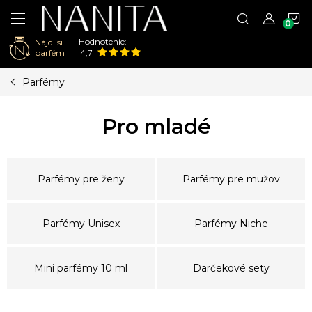
N
Hodnotenie:
Nájdi si
K
parfém
4,7
Prejsť
Parfémy
na
obsah
Pro mladé
Parfémy pre ženy
Parfémy pre mužov
Parfémy Unisex
Parfémy Niche
Mini parfémy 10 ml
Darčekové sety