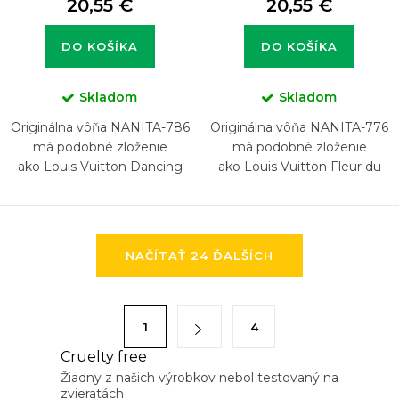
20,55 €
20,55 €
DO KOŠÍKA
DO KOŠÍKA
Skladom
Skladom
Originálna vôňa NANITA-786
Originálna vôňa NANITA-776
má podobné zloženie
má podobné zloženie
ako Louis Vuitton Dancing
ako Louis Vuitton Fleur du
Blossom
Désert
O
NAČÍTAŤ 24 ĎALŠÍCH
v
l
á
S
1
4
d
t
a
Cruelty free
r
Žiadny z našich výrobkov nebol testovaný na
c
á
zvieratách