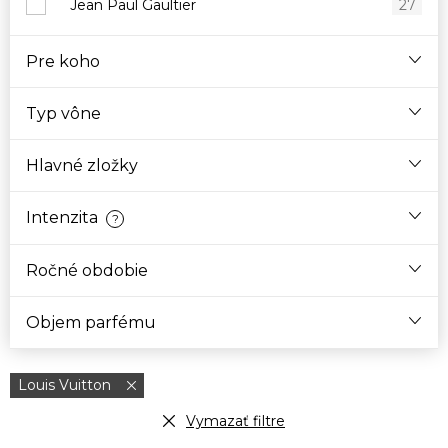
Jean Paul Gaultier
27
Pre koho
Typ vône
Hlavné zložky
Intenzita
?
Ročné obdobie
Objem parfému
Louis Vuitton
Vymazať filtre