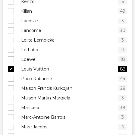
Kenzo
6
Kilian
49
Lacoste
3
Lancôme
30
Lolita Lempicka
3
Le Labo
11
Loewe
18
Louis Vuitton
82
Paco Rabanne
44
Maison Francis Kurkdjian
26
Maison Martin Margiela
3
Mancera
38
Marc-Antoine Barrois
3
Marc Jacobs
6