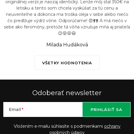
originálnej verzii je naozaj identický. Lenže môj stal 350€ na
letisku a tento som chcela vyskúšať za tú cenu a
neuveriteľne a dokonca ma troška oleja v sebe alebo niečo
čo predlžuje výdrž vône. Odporúčame! 😍❣️❣️ A má niečo v
sebe ako feromóny, pretože tá vôňa vzrušuje mňa aj priateľa
😉😝😝😃
Milada Hudáková
VŠETKY HODNOTENIA
Odoberať newsletter
Email
PRIHLÁSIŤ SA
Vložením e-mailu súhlasíte s podmienkami
ochrany
osobných údajov