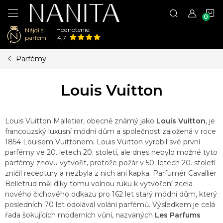
N
Hodnotenie:
Nájdi si
K
parfém
4,7
Prejsť
Parfémy
na
obsah
Louis Vuitton
Louis Vuitton Malletier, obecně známý jako
Louis Vuitton
, je
francouzský luxusní módní dům a společnost založená v roce
1854 Louisem Vuittonem. Louis Vuitton vyrobil své první
parfémy ve 20. letech 20. století, ale dnes nebylo možné tyto
parfémy znovu vytvořit, protože požár v 50. letech 20. století
zničil receptury a nezbyla z nich ani kapka. Parfumér Cavallier
Belletrud měl díky tomu volnou ruku k vytvoření zcela
nového čichového odkazu pro 162 let starý módní dům, který
posledních 70 let odolával volání parfémů. Výsledkem je celá
řada šokujících moderních vůní, nazvaných
Les Parfums