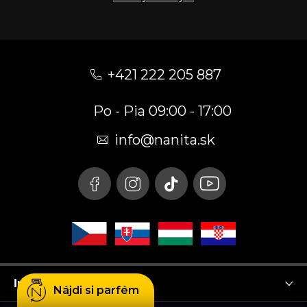
Z
á
+421 222 205 887
p
Po - Pia 09:00 - 17:00
ä
t
info
@
nanita.sk
i
e
Instagram
Nájdi si parfém