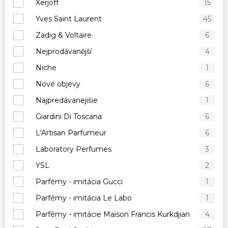
Xerjoff
15
Yves Saint Laurent
45
Zadig & Voltaire
6
Nejprodávanější
4
Niche
1
Nové objevy
6
Najpredávanejišie
1
Giardini Di Toscana
6
L'Artisan Parfumeur
6
Laboratory Perfumes
3
YSL
2
Parfémy - imitácia Gucci
1
Parfémy - imitácia Le Labo
1
Parfémy - imitácie Maison Francis Kurkdjian
4