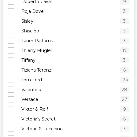
Roberto Cavalli
9
Roja Dove
3
Sisley
3
Shiseido
3
Tauer Parfums
3
Thierry Mugler
17
Tiffany
3
Tiziana Terenzi
6
Tom Ford
124
Valentino
28
Versace
27
Viktor & Rolf
9
Victoria's Secret
6
Victorio & Lucchino
3