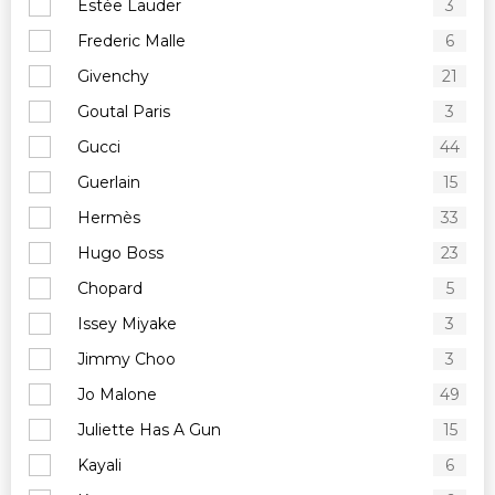
Estée Lauder
3
Frederic Malle
6
Givenchy
21
Goutal Paris
3
Gucci
44
Guerlain
15
Hermès
33
Hugo Boss
23
Chopard
5
Issey Miyake
3
Jimmy Choo
3
Jo Malone
49
Juliette Has A Gun
15
Kayali
6