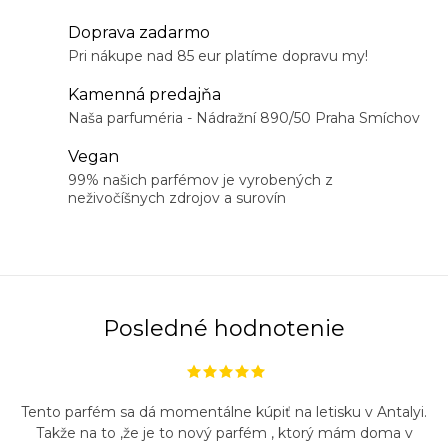
i
n
e
Doprava zadarmo
k
p
Pri nákupe nad 85 eur platíme dopravu my!
o
r
v
Kamenná predajňa
v
a
Naša parfuméria - Nádražní 890/50 Praha Smíchov
k
n
Vegan
y
i
99% našich parfémov je vyrobených z
v
neživočíšnych zdrojov a surovín
e
ý
p
i
s
u
Posledné hodnotenie
Tento parfém sa dá momentálne kúpiť na letisku v Antalyi.
Takže na to ,že je to nový parfém , ktorý mám doma v