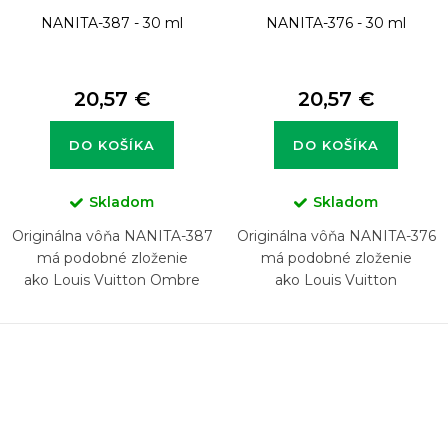
NANITA-387 - 30 ml
NANITA-376 - 30 ml
20,57 €
20,57 €
DO KOŠÍKA
DO KOŠÍKA
Skladom
Skladom
Originálna vôňa NANITA-387
Originálna vôňa NANITA-376
má podobné zloženie
má podobné zloženie
ako Louis Vuitton Ombre
ako Louis Vuitton
Nomade
Imagination