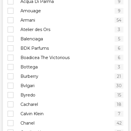
Acqua Di Parma
9
Amouage
9
Armani
54
Atelier des Ors
3
Balenciaga
5
BDK Parfums
6
Boadicea The Victorious
6
Bottega
3
Burberry
21
Bvlgari
30
Byredo
15
Cacharel
18
Calvin Klein
7
Chanel
42