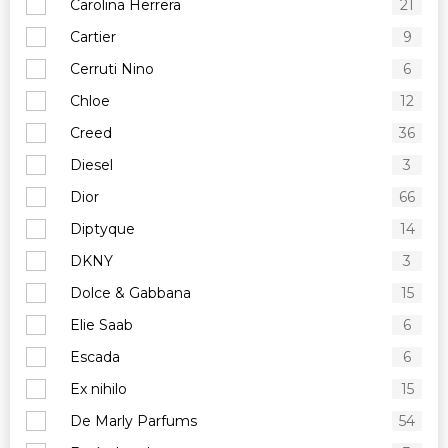
Carolina Herrera
21
Cartier
9
Cerruti Nino
6
Chloe
12
Creed
36
Diesel
3
Dior
66
Diptyque
14
DKNY
3
Dolce & Gabbana
15
Elie Saab
6
Escada
6
Ex nihilo
15
De Marly Parfums
54