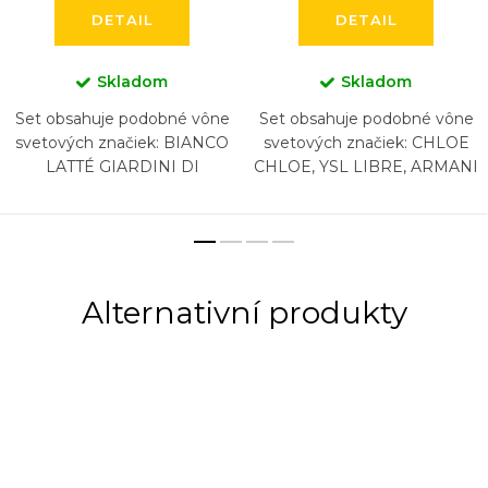
DETAIL
DETAIL
Skladom
Skladom
Set obsahuje podobné vône
Set obsahuje podobné vône
svetových značiek: BIANCO
svetových značiek: CHLOE
LATTÉ GIARDINI DI
CHLOE, YSL LIBRE, ARMANI
TOSCANA, BURBERRY
SI, LANCOME LA VIA EST
GODDESS, KAYALI YUM
BELLE, CHANEL COCO
PISTACHIO GELATO...
MADEMOISELLE,
CAROLINA...