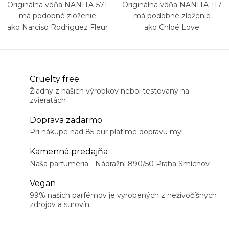
Originálna vôňa NANITA-571
Originálna vôňa NANITA-117
má podobné zloženie
má podobné zloženie
ako Narciso Rodriguez Fleur
ako Chloé Love
Musc for Her
Cruelty free
Žiadny z našich výrobkov nebol testovaný na
zvieratách
Doprava zadarmo
Pri nákupe nad 85 eur platíme dopravu my!
Kamenná predajňa
Naša parfuméria - Nádražní 890/50 Praha Smíchov
Vegan
99% našich parfémov je vyrobených z neživočíšnych
zdrojov a surovín