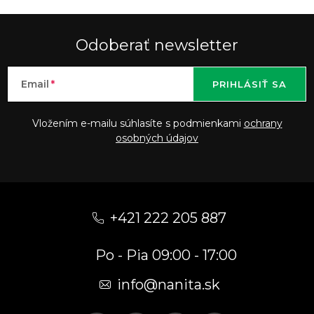
Odoberať newsletter
Email
PRIHLÁSIŤ SA
Vložením e-mailu súhlasíte s podmienkami
ochrany
osobných údajov
Z
á
+421 222 205 887
p
Po - Pia 09:00 - 17:00
ä
t
info
@
nanita.sk
i