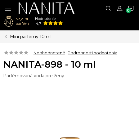
N
Hodnotenie:
Nájdi si
K
parfém
4,7
Prejsť
Mini parfémy 10 ml
na
obsah
Neohodnotené
Podrobnosti hodnotenia
NANITA-898 - 10 ml
Parfémovaná voda pre ženy