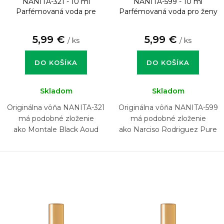
NANITA-321 - 10 ml
NANITA-599 - 10 ml
Parfémovaná voda pre
Parfémovaná voda pro ženy
mužov
5,99 €
5,99 €
/ ks
/ ks
DO KOŠÍKA
DO KOŠÍKA
Skladom
Skladom
Originálna vôňa NANITA-321
Originálna vôňa NANITA-599
má podobné zloženie
má podobné zloženie
ako Montale Black Aoud
ako Narciso Rodriguez Pure
Musc For Her