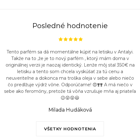
Posledné hodnotenie
Tento parfém sa dá momentálne kúpiť na letisku v Antalyi.
Takže na to ,že je to nový parfém , ktorý mám doma v
originálnej verzii je naozaj identický. Lenže môj stal 350€ na
letisku a tento som chcela vyskúšať za tú cenu a
neuveriteľne a dokonca ma troška oleja v sebe alebo niečo
čo predlžuje výdrž vône. Odporúčame! 😍❣️❣️ A má niečo v
sebe ako feromóny, pretože tá vôňa vzrušuje mňa aj priateľa
😉😝😝😃
Milada Hudáková
VŠETKY HODNOTENIA