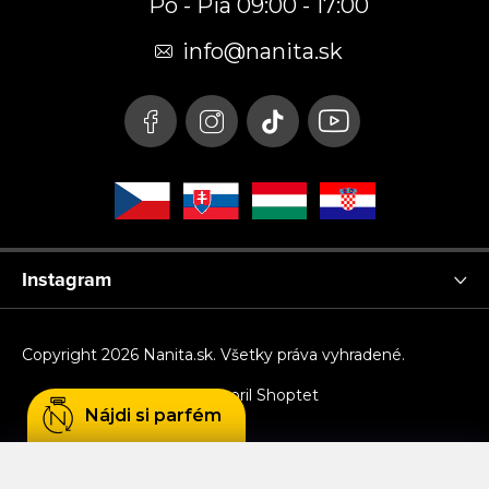
Po - Pia 09:00 - 17:00
ä
t
info
@
nanita.sk
i
e
Instagram
Copyright 2026
Nanita.sk
. Všetky práva vyhradené.
Zľava 10 % na
ÁNO
Nie
Vytvoril Shoptet
prvý nákup?
Nájdi si parfém
Používame cookies, aby sme Vám umožnili