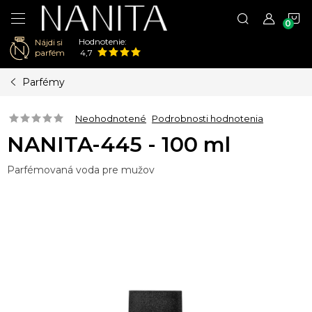
N
Hodnotenie:
Nájdi si
K
parfém
4,7
Prejsť
Parfémy
na
obsah
Neohodnotené
Podrobnosti hodnotenia
NANITA-445 - 100 ml
Parfémovaná voda pre mužov