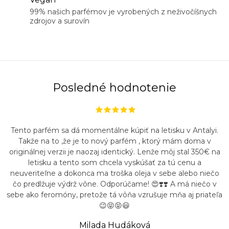
99% našich parfémov je vyrobených z neživočíšnych
zdrojov a surovín
Posledné hodnotenie
Tento parfém sa dá momentálne kúpiť na letisku v Antalyi.
Takže na to ,že je to nový parfém , ktorý mám doma v
originálnej verzii je naozaj identický. Lenže môj stal 350€ na
letisku a tento som chcela vyskúšať za tú cenu a
neuveriteľne a dokonca ma troška oleja v sebe alebo niečo
čo predlžuje výdrž vône. Odporúčame! 😍❣️❣️ A má niečo v
sebe ako feromóny, pretože tá vôňa vzrušuje mňa aj priateľa
😉😝😝😃
Milada Hudáková