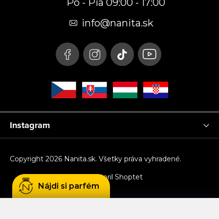
Po - Pia 09:00 - 17:00
ä
t
info
@
nanita.sk
i
e
Instagram
Copyright 2026
Nanita.sk
. Všetky práva vyhradené.
Vytvoril Shoptet
Nájdi si parfém
Používame cookies, aby sme Vám umožnili