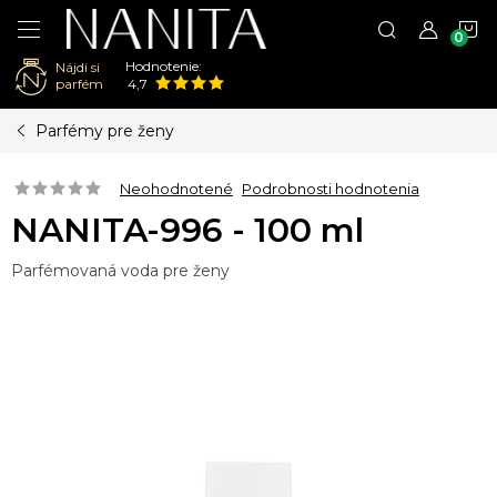
N
Hodnotenie:
Nájdi si
K
parfém
4,7
Prejsť
Parfémy pre ženy
na
obsah
Neohodnotené
Podrobnosti hodnotenia
NANITA-996 - 100 ml
Parfémovaná voda pre ženy