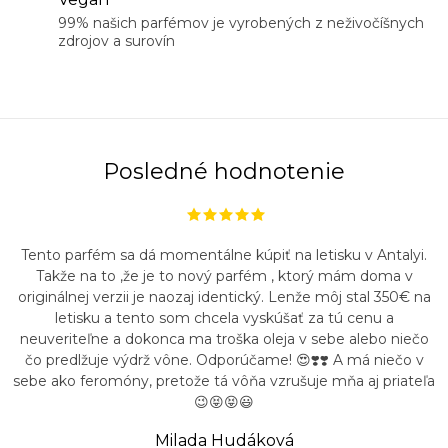
99% našich parfémov je vyrobených z neživočíšnych
zdrojov a surovín
Posledné hodnotenie
Tento parfém sa dá momentálne kúpiť na letisku v Antalyi.
Takže na to ,že je to nový parfém , ktorý mám doma v
originálnej verzii je naozaj identický. Lenže môj stal 350€ na
letisku a tento som chcela vyskúšať za tú cenu a
neuveriteľne a dokonca ma troška oleja v sebe alebo niečo
čo predlžuje výdrž vône. Odporúčame! 😍❣️❣️ A má niečo v
sebe ako feromóny, pretože tá vôňa vzrušuje mňa aj priateľa
😉😝😝😃
Milada Hudáková