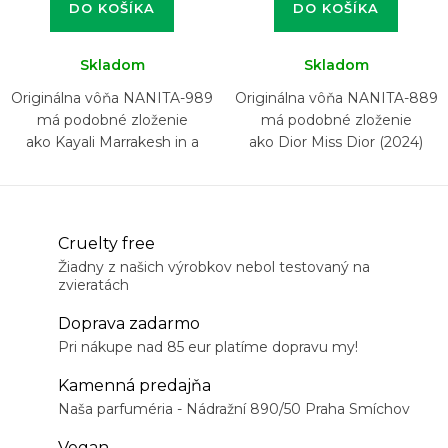
DO KOŠÍKA
DO KOŠÍKA
Skladom
Skladom
Originálna vôňa NANITA-989
Originálna vôňa NANITA-889
má podobné zloženie
má podobné zloženie
ako Kayali Marrakesh in a
ako Dior Miss Dior (2024)
Bottle Orange Blossom 24
Eau de Parfum
Cruelty free
Žiadny z našich výrobkov nebol testovaný na
zvieratách
Doprava zadarmo
Pri nákupe nad 85 eur platíme dopravu my!
Kamenná predajňa
Naša parfuméria - Nádražní 890/50 Praha Smíchov
Vegan