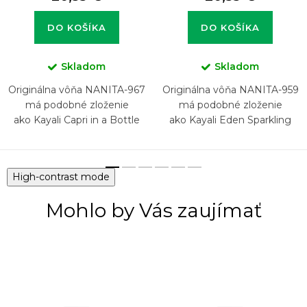
DO KOŠÍKA
DO KOŠÍKA
Skladom
Skladom
Originálna vôňa NANITA-967
Originálna vôňa NANITA-959
má podobné zloženie
má podobné zloženie
ako Kayali Capri in a Bottle
ako Kayali Eden Sparkling
Lemon Sugar 14
Lychee 39
High-contrast mode
Mohlo by Vás zaujímať