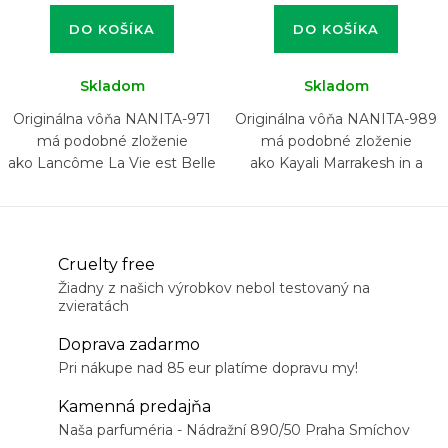
DO KOŠÍKA
DO KOŠÍKA
Skladom
Skladom
Originálna vôňa NANITA-971
Originálna vôňa NANITA-989
má podobné zloženie
má podobné zloženie
ako Lancôme La Vie est Belle
ako Kayali Marrakesh in a
L'Elixir
Bottle Orange Blossom 24
Eau de Parfum
Cruelty free
Žiadny z našich výrobkov nebol testovaný na
zvieratách
Doprava zadarmo
Pri nákupe nad 85 eur platíme dopravu my!
Kamenná predajňa
Naša parfuméria - Nádražní 890/50 Praha Smíchov