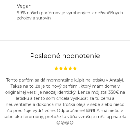
Vegan
99% našich parfémov je vyrobených z neživočíšnych
zdrojov a surovín
Posledné hodnotenie
Tento parfém sa dá momentálne kúpiť na letisku v Antalyi.
Takže na to ,že je to nový parfém , ktorý mám doma v
originálnej verzii je naozaj identický. Lenže môj stal 350€ na
letisku a tento som chcela vyskúšať za tú cenu a
neuveriteľne a dokonca ma troška oleja v sebe alebo niečo
čo predlžuje výdrž vône. Odporúčame! 😍❣️❣️ A má niečo v
sebe ako feromóny, pretože tá vôňa vzrušuje mňa aj priateľa
😉😝😝😃