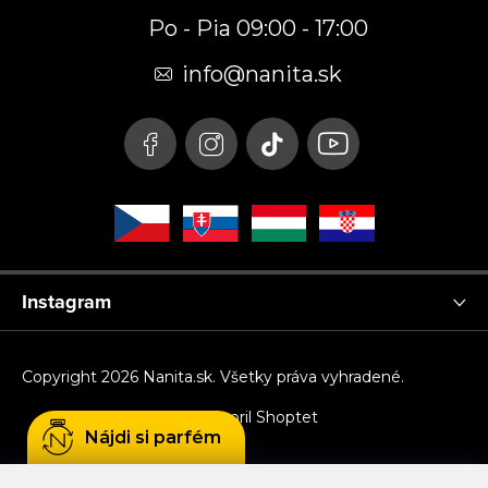
p
Po - Pia 09:00 - 17:00
ä
t
info
@
nanita.sk
i
e
Instagram
Copyright 2026
Nanita.sk
. Všetky práva vyhradené.
Vytvoril Shoptet
Nájdi si parfém