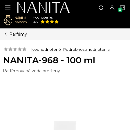
N
Hodnotenie:
Nájdi si
K
parfém
4,7
Prejsť
Parfémy
na
obsah
Neohodnotené
Podrobnosti hodnotenia
NANITA-968 - 100 ml
Parfémovaná voda pre ženy