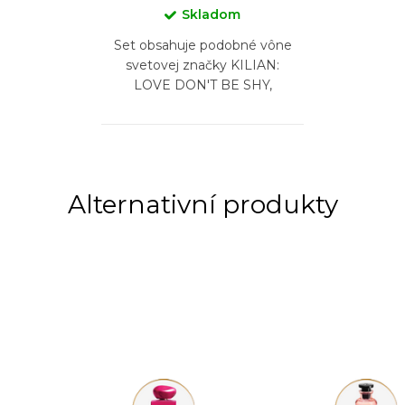
Skladom
Set obsahuje podobné vône
svetovej značky KILIAN:
LOVE DON'T BE SHY,
VOULEZ-VOUS COUCHER
AVEC MOI, FLOWER OF
IMMORTALITY, PURE OUD,
LOVE EAU...