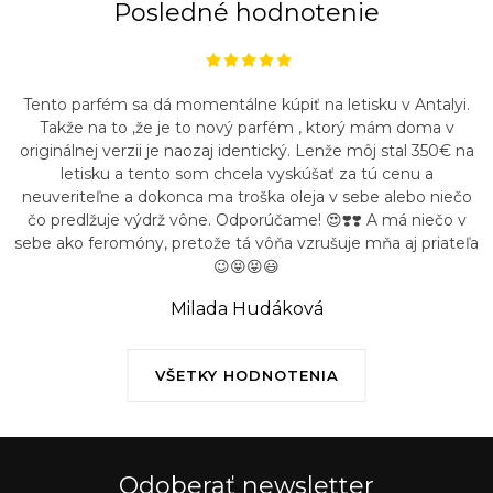
Posledné hodnotenie
Tento parfém sa dá momentálne kúpiť na letisku v Antalyi.
Takže na to ,že je to nový parfém , ktorý mám doma v
originálnej verzii je naozaj identický. Lenže môj stal 350€ na
letisku a tento som chcela vyskúšať za tú cenu a
neuveriteľne a dokonca ma troška oleja v sebe alebo niečo
čo predlžuje výdrž vône. Odporúčame! 😍❣️❣️ A má niečo v
sebe ako feromóny, pretože tá vôňa vzrušuje mňa aj priateľa
😉😝😝😃
Milada Hudáková
VŠETKY HODNOTENIA
Odoberať newsletter