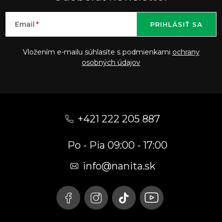
Email
PRIHLÁSIŤ SA
Vložením e-mailu súhlasíte s podmienkami
ochrany
osobných údajov
Z
á
+421 222 205 887
p
Po - Pia 09:00 - 17:00
ä
t
info
@
nanita.sk
i
e