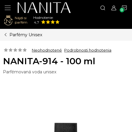
N
Hodnotenie:
Nájdi si
K
parfém
4,7
Prejsť
Parfémy Unisex
na
obsah
Neohodnotené
Podrobnosti hodnotenia
NANITA-914 - 100 ml
Parfémovaná voda unisex