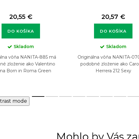
20,55 €
20,57 €
DO KOŠÍKA
DO KOŠÍKA
Skladom
Skladom
nálna vôňa NANITA-885 má
Originálna vôňa NANITA-0
né zloženie ako Valentino
podobné zloženie ako Caro
na Born in Roma Green
Herrera 212 Sexy
Stravaganza
trast mode
Mohlo by Vás za