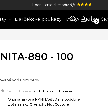
Hodnotenie obchodu: 4,8
NÁK
ety
Darčekové poukazy
TAŠKY A KRABIČK
KOŠÍ
NITA-880 - 100
ovaná voda pro ženy
Neohodnotené
Podrobnosti hodnotenia
Originálna vôňa NANITA-880 má podobné
zloženie ako
Givenchy Hot Couture