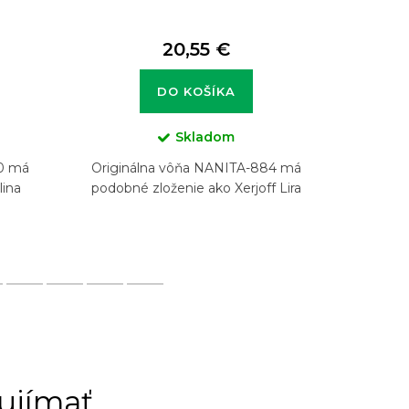
20,55 €
DO KOŠÍKA
Skladom
70 má
Originálna vôňa NANITA-884 má
Origin
lina
podobné zloženie ako Xerjoff Lira
podob
Herrer
ujímať