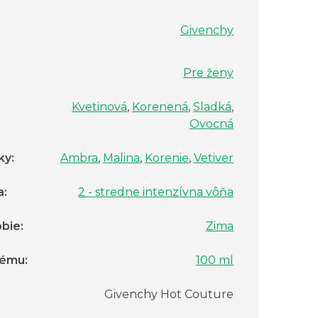
Givenchy
Pre ženy
Kvetinová
,
Korenená
,
Sladká
,
Ovocná
ky
:
Ambra
,
Malina
,
Korenie
,
Vetiver
a
:
2 - stredne intenzívna vôňa
bie
:
Zima
fému
:
100 ml
:
Givenchy Hot Couture