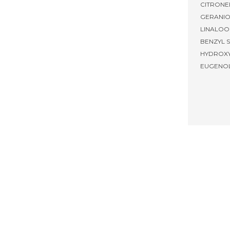
CITRONE
GERANIO
LINALOOL
BENZYL S
HYDROXY
EUGENOL,
Akcia 2+1 zadarmo