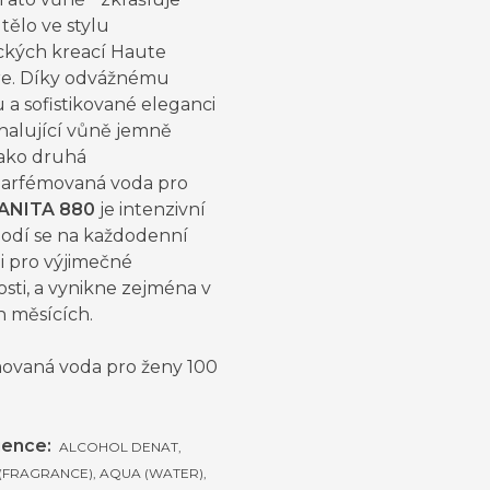
tělo ve stylu
kých kreací Haute
e. Díky odvážnému
a sofistikované eleganci
halující vůně jemně
jako druhá
arfémovaná voda pro
ANITA 880
je intenzivní
hodí se na každodenní
i pro výjimečné
tosti, a vynikne zejména v
h měsících.
ovaná voda pro ženy 100
ience:
ALCOHOL DENAT,
(FRAGRANCE), AQUA (WATER),