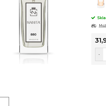
Skl
Možn
31,
Jedno
cena: