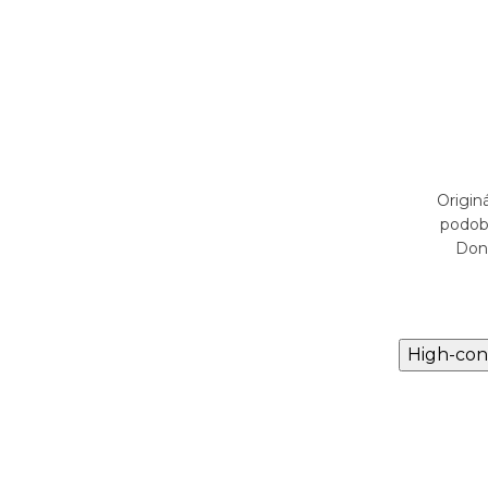
20,57 €
DO KOŠÍKA
Skladom
71 má
Originálna vôňa NANITA-167 má
Origi
ôme La
podobné zloženie ako Yves Saint
podob
Laurent Black Opium
Don
High-con