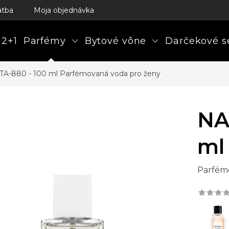
atba
Moja objednávka
 2+1
Parfémy
Bytové vône
Darčekové s
TA-880 - 100 ml
Parfémovaná voda pro ženy
NA
ml
Parfém