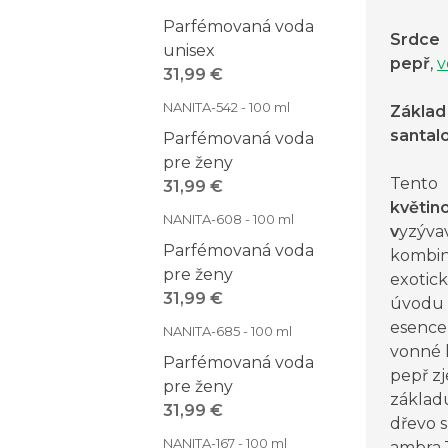
Parfémovaná voda
Srdce
unisex
pepř
,
v
31,99 €
NANITA-542 - 100 ml
Základ
santal
Parfémovaná voda
pre ženy
Tento
31,99 €
květin
NANITA-608 - 100 ml
v
yzýva
Parfémovaná voda
kombina
pre ženy
exotic
31,99 €
úvodu 
esence 
NANITA-685 - 100 ml
vonné 
Parfémovaná voda
pepř z
pre ženy
základ
31,99 €
dřevo s
NANITA-167 - 100 ml
ambra.