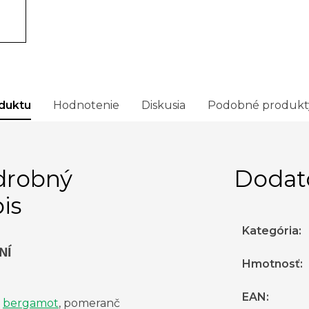
duktu
Hodnotenie
Diskusia
Podobné produkt
drobný
Dodat
is
Kategória
:
NÍ
Hmotnosť
:
EAN
:
,
bergamot
, pomeranč