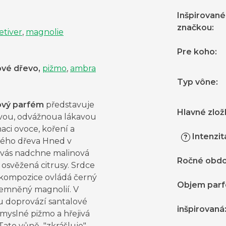
Inšpirované
značkou
:
etiver
,
magnolie
Pre koho
:
ové dřevo
,
pižmo
,
ambra
Typ vône
:
ový parfém
představuje
Hlavné zlož
vou, odvážnoua lákavou
ci ovoce, koření a
Intenzit
?
kého dřeva Hned v
vás nadchne malinová
Ročné obdo
osvěžená citrusy. Srdce
kompozice ovládá černý
Objem par
jemněný magnolií. V
u doprovází santalové
inšpirovaná
myslné pižmo a hřejivá
Tato vůně "zkrášluje"