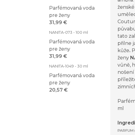
ženské 
Parfémovaná voda
umělec
pre ženy
Coutur
31,99 €
půvabu 
NANITA-073 - 100 ml
tato za
Parfémovaná voda
přilne 
pre ženy
kůže
.
P
31,99 €
ženy
N
vůně, 
NANITA-1049 - 30 ml
nošení 
Parfémovaná voda
příleži
pre ženy
zimníc
20,57 €
Parfém
ml
Ingred
PARFUM 