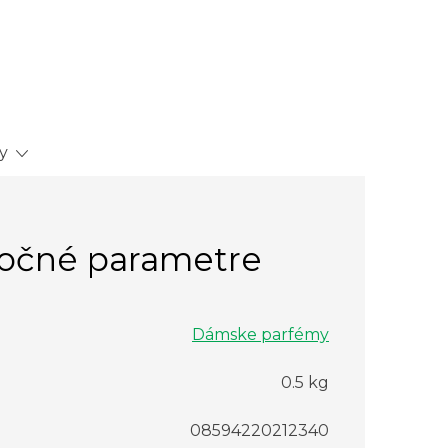
y
očné parametre
Dámske parfémy
0.5 kg
08594220212340