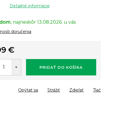
Detailné informácie
adom
13.08.2026.
osti doručenia
99 €
tková
PRIDAŤ DO KOŠÍKA
Opýtať sa
Strážiť
Zdieľať
Tlač