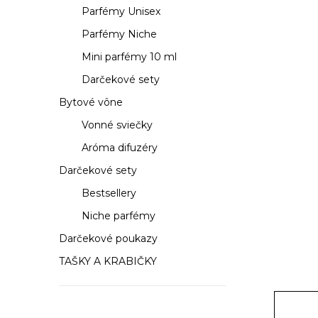
a
Parfémy Unisex
n
Parfémy Niche
e
Mini parfémy 10 ml
Darčekové sety
l
Bytové vône
Vonné sviečky
Aróma difuzéry
Darčekové sety
Bestsellery
Niche parfémy
Darčekové poukazy
TAŠKY A KRABIČKY