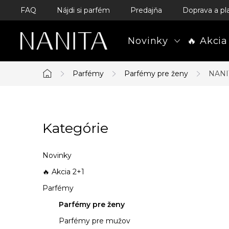
Prejsť
FAQ
Nájdi si parfém
Predajňa
Doprava a pl
na
obsah
Novinky
🔥 Akcia
Parfémy
Parfémy pre ženy
NANI
Domov
B
Kategórie
Preskočiť
o
kategórie
č
Novinky
n
🔥 Akcia 2+1
Parfémy
ý
Parfémy pre ženy
p
Parfémy pre mužov