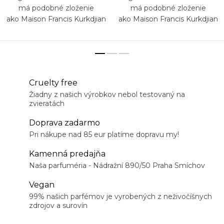
má podobné zloženie
má podobné zloženie
ako Maison Francis Kurkdjian
ako Maison Francis Kurkdjian
Baccarat Rouge 540
Baccarat Rouge 540 Extrait
Cruelty free
Žiadny z našich výrobkov nebol testovaný na
zvieratách
Doprava zadarmo
Pri nákupe nad 85 eur platíme dopravu my!
Kamenná predajňa
Naša parfuméria - Nádražní 890/50 Praha Smíchov
Vegan
99% našich parfémov je vyrobených z neživočíšnych
zdrojov a surovín