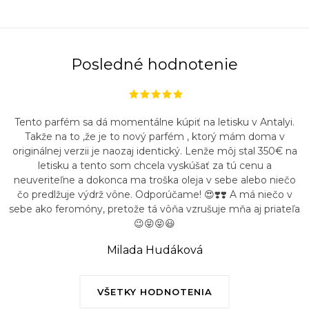
Posledné hodnotenie
Tento parfém sa dá momentálne kúpiť na letisku v Antalyi.
Takže na to ,že je to nový parfém , ktorý mám doma v
originálnej verzii je naozaj identický. Lenže môj stal 350€ na
letisku a tento som chcela vyskúšať za tú cenu a
neuveriteľne a dokonca ma troška oleja v sebe alebo niečo
čo predlžuje výdrž vône. Odporúčame! 😍❣️❣️ A má niečo v
sebe ako feromóny, pretože tá vôňa vzrušuje mňa aj priateľa
😉😝😝😃
Milada Hudáková
VŠETKY HODNOTENIA