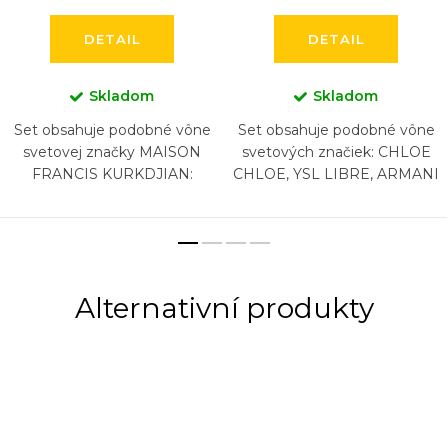
DETAIL
DETAIL
Skladom
Skladom
Set obsahuje podobné vône
Set obsahuje podobné vône
svetovej značky MAISON
svetových značiek: CHLOE
FRANCIS KURKDJIAN:
CHLOE, YSL LIBRE, ARMANI
BACCARAT ROUGE 540,
SI, LANCOME LA VIA EST
BACCARAT ROUGE 540
BELLE, CHANEL COCO
EXTRAIT, AQUA VITAE, 724,
MADEMOISELLE,
GRAND SOIR, (5...
CAROLINA...