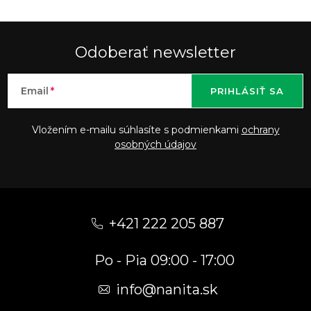
Odoberať newsletter
Email
PRIHLÁSIŤ SA
Vložením e-mailu súhlasíte s podmienkami
ochrany
osobných údajov
Z
á
+421 222 205 887
p
Po - Pia 09:00 - 17:00
ä
t
info
@
nanita.sk