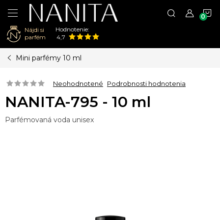
N
Hodnotenie:
Nájdi si
K
parfém
4,7
Prejsť
Mini parfémy 10 ml
na
obsah
Neohodnotené
Podrobnosti hodnotenia
NANITA-795 - 10 ml
Parfémovaná voda unisex