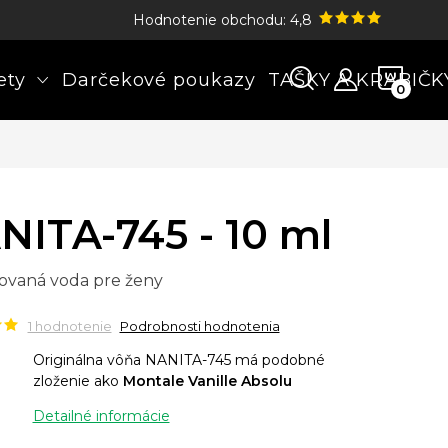
Hodnotenie obchodu: 4,8
NÁK
ety
Darčekové poukazy
TAŠKY A KRABIČK
KOŠÍ
NITA-745 - 10 ml
ovaná voda pre ženy
1 hodnotenie
Podrobnosti hodnotenia
Originálna vôňa NANITA-745 má podobné
zloženie ako
Montale Vanille Absolu
Detailné informácie