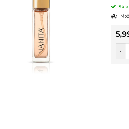
Skl
Možn
5,9
Jedno
cena: