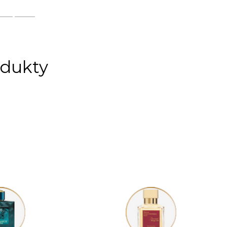
SOIR, (5...