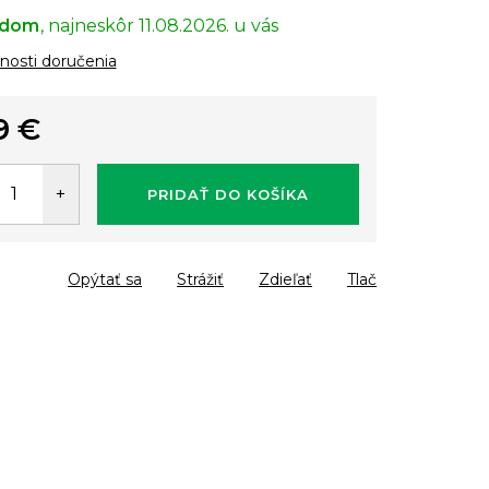
adom
11.08.2026.
osti doručenia
9 €
tková
PRIDAŤ DO KOŠÍKA
Opýtať sa
Strážiť
Zdieľať
Tlač