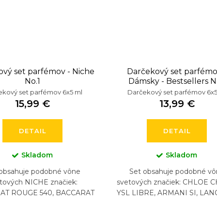
vý set parfémov - Niche
Darčekový set parfémo
No.1
Dámsky - Bestsellers N
kový set parfémov 6x5 ml
Darčekový set parfémov 6x5
15,99 €
13,99 €
DETAIL
DETAIL
Skladom
Skladom
 obsahuje podobné vône
Set obsahuje podobné vô
tových NICHE značiek:
svetových značiek: CHLOE 
AT ROUGE 540, BACCARAT
YSL LIBRE, ARMANI SI, LA
E 540 EXTRAIT, CREED
LA VIA EST BELLE, CHANEL
S, BYREDO GYPSY WATER,
MADEMOISELLE, CAROLIN