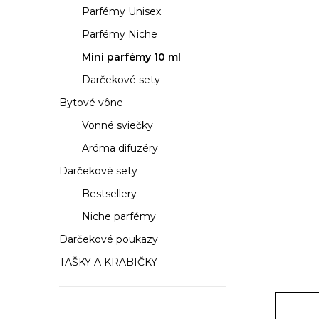
a
Parfémy Unisex
n
Parfémy Niche
e
Mini parfémy 10 ml
Darčekové sety
l
Bytové vône
Vonné sviečky
Aróma difuzéry
Darčekové sety
Bestsellery
Niche parfémy
Darčekové poukazy
TAŠKY A KRABIČKY