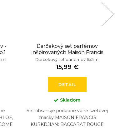
v -
Darčekový set parfémov
Darček
o.1
inšpirovaných Maison Francis
Kurkdjian
 ml
Darčekový set parfémov 6x5 ml
Darče
15,99 €
DETAIL
Skladom
ne
Set obsahuje podobné vône svetovej
Set 
CHLOE,
značky MAISON FRANCIS
svet
NCOME
KURKDJIAN: BACCARAT ROUGE
 COCO
540, BACCARAT ROUGE 540
T
A...
EXTRAIT, AQUA VITAE, 724, GRAND
GODDESS