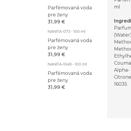
ml
Parfémovaná voda
pre ženy
Ingred
31,99 €
Parfum
NANITA-073 - 100 ml
(Water)
Parfémovaná voda
Methox
pre ženy
Methox
31,99 €
Ethylhe
Coumari
NANITA-1049 - 100 ml
Alpha-
Parfémovaná voda
Citrone
pre ženy
16035
31,99 €