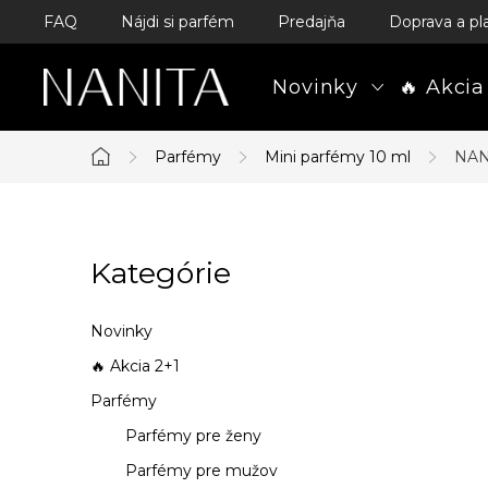
Prejsť
FAQ
Nájdi si parfém
Predajňa
Doprava a pl
na
obsah
Novinky
🔥 Akcia
Parfémy
Mini parfémy 10 ml
NAN
Domov
B
Kategórie
Preskočiť
o
kategórie
č
Novinky
n
🔥 Akcia 2+1
Parfémy
ý
Parfémy pre ženy
p
Parfémy pre mužov