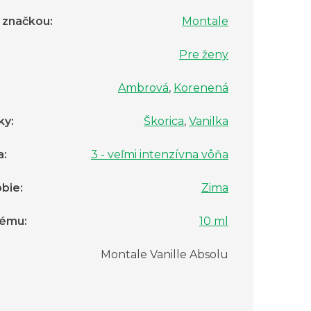
é značkou
:
Montale
Pre ženy
Ambrová
,
Korenená
ky
:
Škorica
,
Vanilka
a
:
3 - veľmi intenzívna vôňa
bie
:
Zima
fému
:
10 ml
:
Montale Vanille Absolu