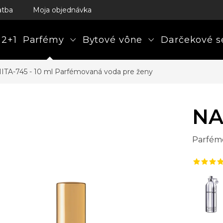
atba
Moja objednávka
 2+1
Parfémy
Bytové vône
Darčekové s
ITA-745 - 10 ml
Parfémovaná voda pre ženy
NA
Parfém