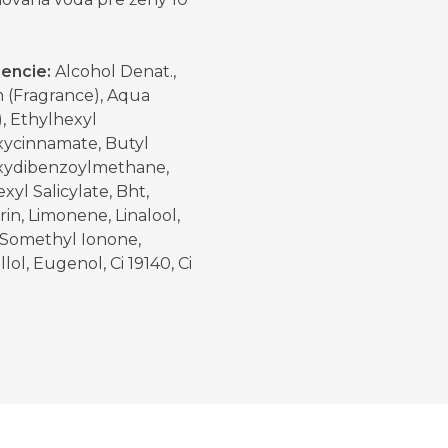
iencie:
Alcohol Denat.,
 (Fragrance), Aqua
, Ethylhexyl
ycinnamate, Butyl
ydibenzoylmethane,
xyl Salicylate, Bht,
n, Limonene, Linalool,
 Somethyl Ionone,
llol, Eugenol, Ci 19140, Ci