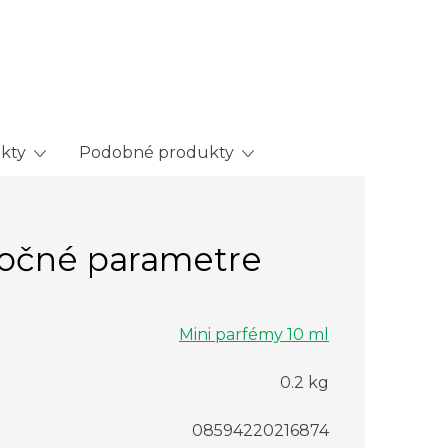
ukty
Podobné produkty
očné parametre
Mini parfémy 10 ml
0.2 kg
08594220216874