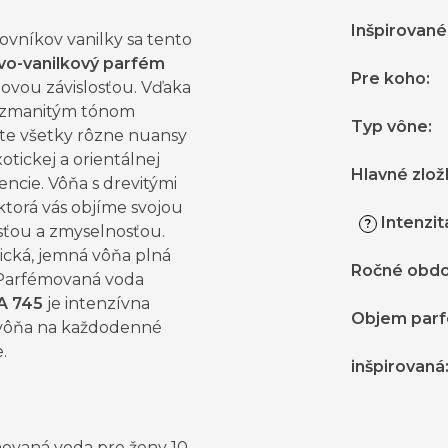
Inšpirovan
ovníkov vanilky sa tento
o-vanilkový parfém
Pre koho
:
novou závislosťou. Vďaka
ozmanitým tónom
Typ vône
:
te všetky rôzne nuansy
xotickej a orientálnej
Hlavné zlož
encie. Vôňa s drevitými
ktorá vás objíme svojou
Intenzit
?
sťou a zmyselnosťou.
ická, jemná vôňa plná
Ročné obdo
 Parfémovaná voda
A 745
je intenzívna
Objem par
vôňa na každodenné
.
inšpirovaná
ovaná voda pre ženy 10