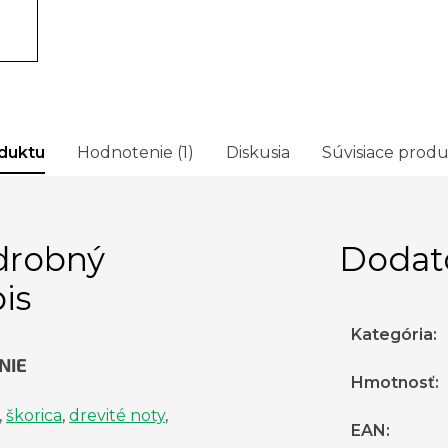
duktu
Hodnotenie (1)
Diskusia
Súvisiace prod
drobný
Dodat
is
Kategória
:
NIE
Hmotnosť
:
,
škorica
,
drevité noty
,
EAN
: