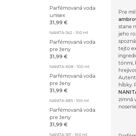
Parfémovaná voda
Pre mil
unisex
ambrov
31,99 €
stane 
NANITA-542 - 100 ml
jeho r
spozná
Parfémovaná voda
tejto e
pre ženy
ingredi
31,99 €
tónmi, 
NANITA-608 - 100 ml
hrejivo
Parfémovaná voda
Autent
pre ženy
hĺbky.
31,99 €
NANIT
zimná 
NANITA-685 - 100 ml
nosenie
Parfémovaná voda
pre ženy
31,99 €
NANITA-167 - 100 ml
Parfém