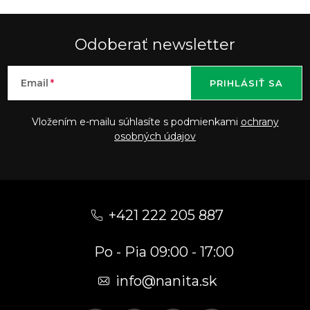
Odoberať newsletter
Email
PRIHLÁSIŤ SA
Vložením e-mailu súhlasíte s podmienkami
ochrany
osobných údajov
Z
á
+421 222 205 887
p
Po - Pia 09:00 - 17:00
ä
t
info
@
nanita.sk
i