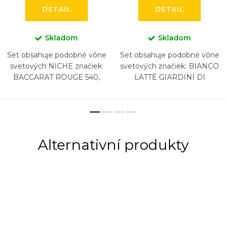
DETAIL
DETAIL
Skladom
Skladom
Set obsahuje podobné vône
Set obsahuje podobné vône
svetových NICHE značiek:
svetových značiek: BIANCO
BACCARAT ROUGE 540,
LATTÉ GIARDINI DI
BACCARAT ROUGE 540
TOSCANA, BURBERRY
EXTRAIT, CREED AVENTUS,
GODDESS, KAYALI YUM
BYREDO GYPSY WATER,
PISTACHIO GELATO...
DIPTYQUE...