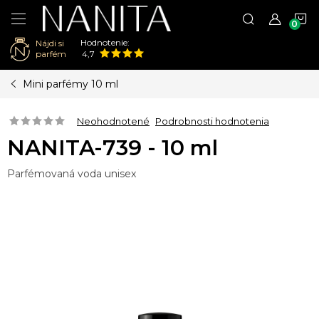
N
Hodnotenie:
Nájdi si
K
parfém
4,7
Prejsť
Mini parfémy 10 ml
na
obsah
Neohodnotené
Podrobnosti hodnotenia
NANITA-739 - 10 ml
Parfémovaná voda unisex