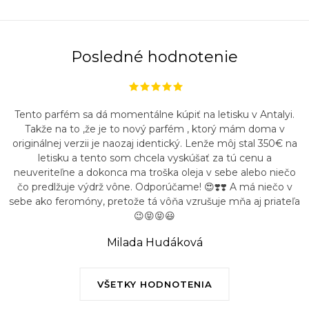
Posledné hodnotenie
Tento parfém sa dá momentálne kúpiť na letisku v Antalyi.
Takže na to ,že je to nový parfém , ktorý mám doma v
originálnej verzii je naozaj identický. Lenže môj stal 350€ na
letisku a tento som chcela vyskúšať za tú cenu a
neuveriteľne a dokonca ma troška oleja v sebe alebo niečo
čo predlžuje výdrž vône. Odporúčame! 😍❣️❣️ A má niečo v
sebe ako feromóny, pretože tá vôňa vzrušuje mňa aj priateľa
😉😝😝😃
Milada Hudáková
VŠETKY HODNOTENIA