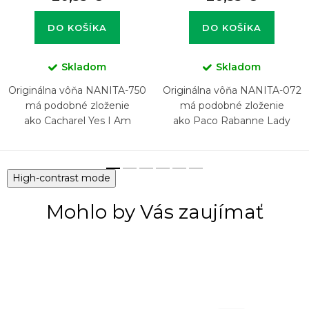
DO KOŠÍKA
DO KOŠÍKA
Skladom
Skladom
Originálna vôňa NANITA-750
Originálna vôňa NANITA-072
má podobné zloženie
má podobné zloženie
ako Cacharel Yes I Am
ako Paco Rabanne Lady
Glorious
Million
High-contrast mode
Mohlo by Vás zaujímať