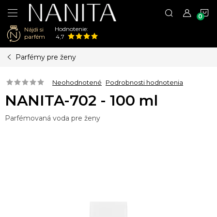
N
Hodnotenie:
Nájdi si
K
parfém
4,7
Prejsť
Parfémy pre ženy
na
obsah
Neohodnotené
Podrobnosti hodnotenia
NANITA-702 - 100 ml
Parfémovaná voda pre ženy