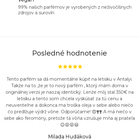
99% našich parfémov je vyrobených z neživočíšnych
zdrojov a surovín
Posledné hodnotenie
Tento parfém sa dá momentálne kúpiť na letisku v Antalyi.
Takže na to ,že je to nový parfém , ktorý mám doma v
originálnej verzii je naozaj identický. Lenže môj stal 350€ na
letisku a tento som chcela vyskúšať za tú cenu a
neuveriteľne a dokonca ma troška oleja v sebe alebo niečo
čo predlžuje výdrž vône. Odporúčame! 😍❣️❣️ A má niečo v
sebe ako feromóny, pretože tá vôňa vzrušuje mňa aj priateľa
😉😝😝😃
Milada Hudáková