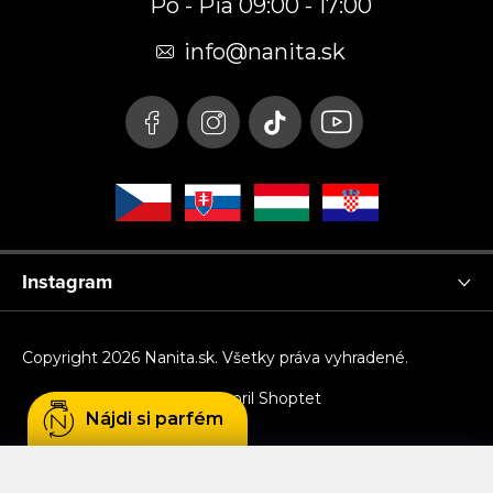
Po - Pia 09:00 - 17:00
ä
t
info
@
nanita.sk
i
e
Instagram
Copyright 2026
Nanita.sk
. Všetky práva vyhradené.
Vytvoril Shoptet
Nájdi si parfém
Používame cookies, aby sme Vám umožnili