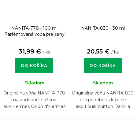
NANITA-778 - 100 ml
NANITA-830 - 30 ml
Parfémovaná voda pre ženy
31,99 €
20,55 €
/ ks
/ ks
DO KOŠÍKA
DO KOŠÍKA
Skladom
Skladom
Originálna vôňa NANITA-778
Originálna vôňa NANITA-830
má podobné zloženie
má podobné zloženie
ako Hermès Galop d'Hermes
ako Louis Vuitton Dans la
Peau