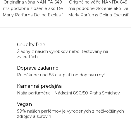
Originálna vôňa NANITA-649
Originálna vôňa NANITA-649
má podobné zloženie ako De
má podobné zloženie ako De
Marly Parfums Delina Exclusif
Marly Parfums Delina Exclusif
Cruelty free
Žiadny z našich výrobkov nebol testovaný na
zvieratách
Doprava zadarmo
Pri nákupe nad 85 eur platíme dopravu my!
Kamenná predajňa
Naša parfuméria - Nádražní 890/50 Praha Smíchov
Vegan
99% našich parfémov je vyrobených z neživočíšnych
zdrojov a surovín