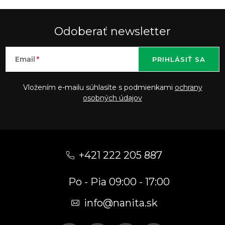
Odoberať newsletter
Email
PRIHLÁSIŤ SA
Vložením e-mailu súhlasíte s podmienkami
ochrany
osobných údajov
Z
á
+421 222 205 887
p
Po - Pia 09:00 - 17:00
ä
t
info
@
nanita.sk
i