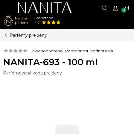
N
Hodnotenie:
Nájdi si
K
parfém
4,7
Prejsť
Parfémy pre ženy
na
obsah
Neohodnotené
Podrobnosti hodnotenia
NANITA-693 - 100 ml
Parfémovaná voda pre ženy