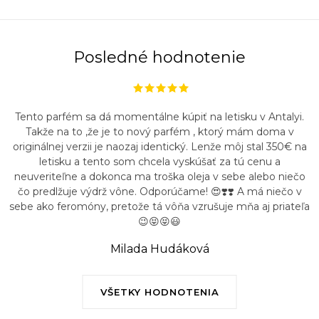
Posledné hodnotenie
Tento parfém sa dá momentálne kúpiť na letisku v Antalyi.
Takže na to ,že je to nový parfém , ktorý mám doma v
originálnej verzii je naozaj identický. Lenže môj stal 350€ na
letisku a tento som chcela vyskúšať za tú cenu a
neuveriteľne a dokonca ma troška oleja v sebe alebo niečo
čo predlžuje výdrž vône. Odporúčame! 😍❣️❣️ A má niečo v
sebe ako feromóny, pretože tá vôňa vzrušuje mňa aj priateľa
😉😝😝😃
Milada Hudáková
VŠETKY HODNOTENIA