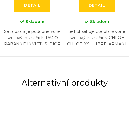
DETAIL
DETAIL
Skladom
Skladom
Set obsahuje podobné vône
Set obsahuje podobné vône
svetových značiek: PACO
svetových značiek: CHLOE
RABANNE INVICTUS, DIOR
CHLOE, YSL LIBRE, ARMANI
SAUVAGE, NASOMATTO
SI, LANCOME LA VIA EST
BLACK AFGAN, ARMANI
BELLE, CHANEL COCO
ACQUA DI GIO, CHANEL
MADEMOISELLE,
BLEU, HUGO...
CAROLINA...