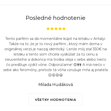
Posledné hodnotenie
Tento parfém sa dá momentálne kúpiť na letisku v Antalyi.
Takže na to ,že je to nový parfém , ktorý mám doma v
originálnej verzii je naozaj identický. Lenže môj stal 350€ na
letisku a tento som chcela vyskúšať za tú cenu a
neuveriteľne a dokonca ma troška oleja v sebe alebo niečo
čo predlžuje výdrž vône. Odporúčame! 😍❣️❣️ A má niečo v
sebe ako feromóny, pretože tá vôňa vzrušuje mňa aj priateľa
😉😝😝😃
Milada Hudáková
VŠETKY HODNOTENIA