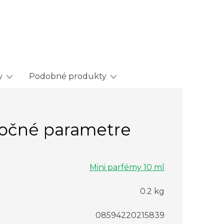
y
Podobné produkty
očné parametre
Mini parfémy 10 ml
0.2 kg
08594220215839