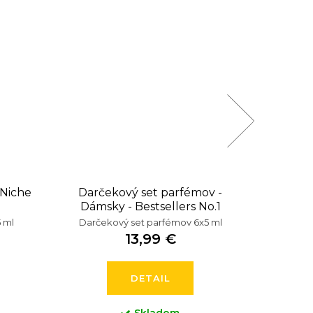
 Niche
Darčekový set parfémov -
Dar
Dámsky - Bestsellers No.1
inšpiro
 ml
Darčekový set parfémov 6x5 ml
Darče
13,99 €
DETAIL
Skladom