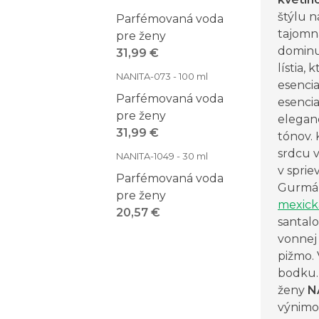
štýlu 
Parfémovaná voda
tajomn
pre ženy
dominu
31,99 €
lístia,
NANITA-073 - 100 ml
esencia
Parfémovaná voda
esencia
pre ženy
elegan
31,99 €
tónov.
srdcu 
NANITA-1049 - 30 ml
v sprie
Parfémovaná voda
Gurmán
pre ženy
mexick
20,57 €
santal
vonnej
pižmo. 
bodku.
ženy
N
výnimoč