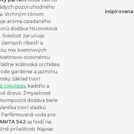
nádych pozoruhodného
inšpirovaná
a. Vrchným tónom
je aróma opadaného
 ktorú dodáva hľuzovková
. Sviežosť zaručuje
 čiernych ríbezlí a
ciu mix kvetinových
 Kvetinovo-ovocnému
vládne kráľovská orchidea
vode gardénie a jazmínu.
sky základ tvorí
á čokoláda
, kadidlo a
ové drevo. Zmyselnosť
 kompozícii dodáva biele
Vanilka tvorí sladkú
 Parfémovaná voda pre
ANITA 542
sa hodí na
né príležitosti. Najviac