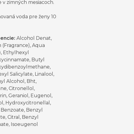
e v zimných mesiacoch.
ovaná voda pre ženy 10
iencie:
Alcohol Denat,
 (Fragrance), Aqua
, Ethylhexyl
ycinnamate, Butyl
ydibenzoylmethane,
xyl Salicylate, Linalool,
l Alcohol, Bht,
e, Citronellol,
in, Geraniol, Eugenol,
l, Hydroxycitronellal,
 Benzoate, Benzyl
te, Citral, Benzyl
ate, Isoeugenol