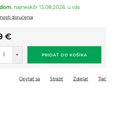
adom
13.08.2026.
osti doručenia
9 €
tková
PRIDAŤ DO KOŠÍKA
Opýtať sa
Strážiť
Zdieľať
Tlač