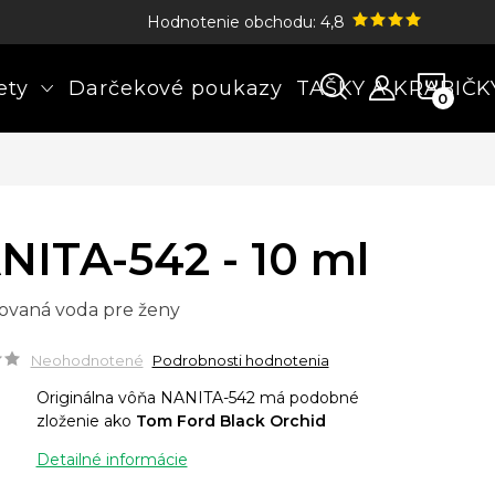
Hodnotenie obchodu: 4,8
NÁK
ety
Darčekové poukazy
TAŠKY A KRABIČK
KOŠÍ
NITA-542 - 10 ml
ovaná voda pre ženy
Neohodnotené
Podrobnosti hodnotenia
Originálna vôňa NANITA-542 má podobné
zloženie ako
Tom Ford Black Orchid
Detailné informácie