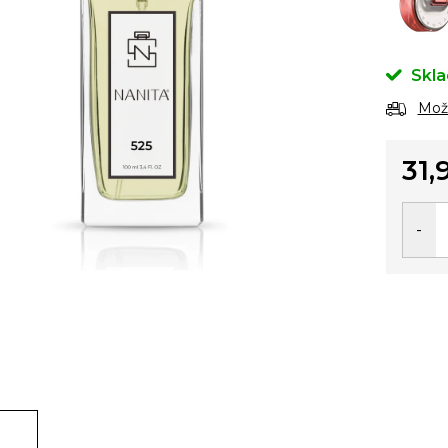
Skl
Možn
31,
Jedno
cena: