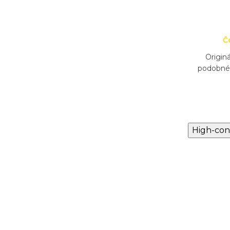
DO KOŠÍKA
Skladom
Č
Origin
33 má
Originálna vôňa NANITA-621 má
podobné 
ce &
podobné zloženie ako Jo Malone
Engilsh Pear & Freesia
High-con