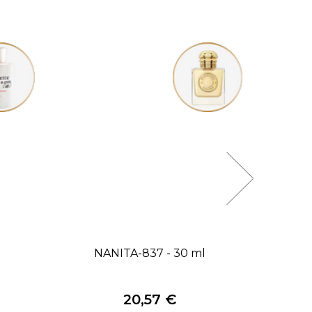
NANITA-837 - 30 ml
N
20,57 €