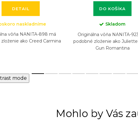
DETAIL
DO KOŠÍKA
oskoro naskladníme
Skladom
álna vôňa NANITA-898 má
Originálna vôňa NANITA-92
zloženie ako Creed Carmina
podobné zloženie ako Juliett
Gun Romantina
trast mode
Mohlo by Vás za