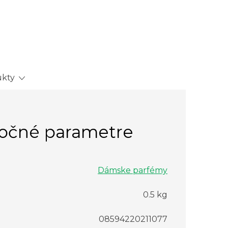
kty
očné parametre
Dámske parfémy
0.5 kg
08594220211077