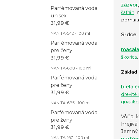
zázvor
Parfémovaná voda
šafrán
,
unisex
pomara
31,99 €
NANITA-542 - 100 ml
Srdce
Parfémovaná voda
masala
pre ženy
škorica
,
31,99 €
NANITA-608 - 100 ml
Základ
Parfémovaná voda
pre ženy
biela 
31,99 €
drevité
guajako
NANITA-685 - 100 ml
Parfémovaná voda
Vôňa, k
pre ženy
hrejiv
31,99 €
Jemný 
NANITA-167 - 100 ml
parfé