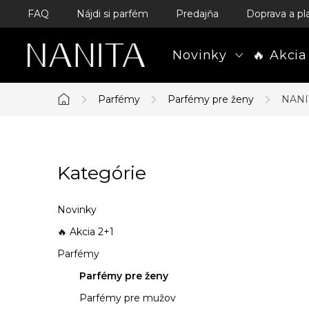
Prejsť
FAQ
Nájdi si parfém
Predajňa
Doprava a pl
na
obsah
Novinky
🔥 Akcia
Parfémy
Parfémy pre ženy
NANIT
Domov
B
Kategórie
Preskočiť
o
kategórie
č
Novinky
n
🔥 Akcia 2+1
Parfémy
ý
Parfémy pre ženy
p
Parfémy pre mužov