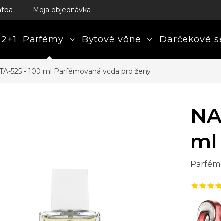
atba
Moja objednávka
 2+1
Parfémy
Bytové vône
Darčekové s
A-525 - 100 ml
Parfémovaná voda pro ženy
NA
ml
Parfém