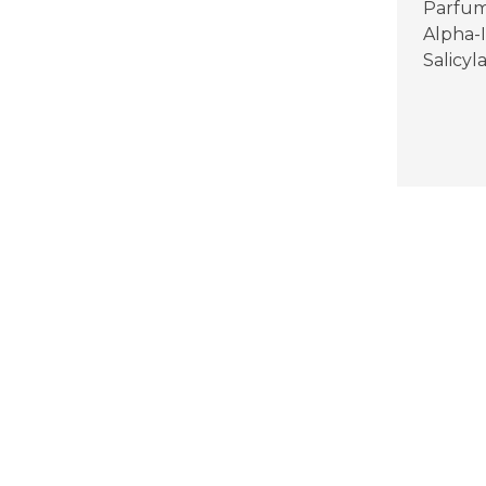
Parfum 
Alpha-
Salicyl
Akcia 2+1 zadarmo
2 + 1