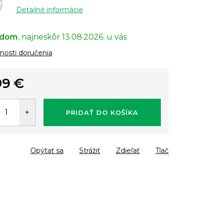
Detailné informácie
adom
13.08.2026.
osti doručenia
99 €
tková
PRIDAŤ DO KOŠÍKA
Opýtať sa
Strážiť
Zdieľať
Tlač