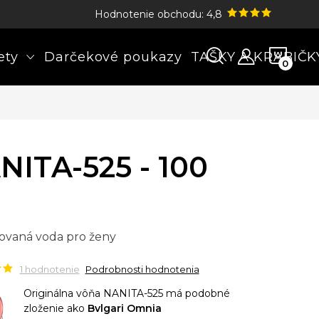
Hodnotenie obchodu: 4,8
NÁK
ety
Darčekové poukazy
TAŠKY A KRABIČK
KOŠÍ
NITA-525 - 100
ovaná voda pro ženy
1 hodnotenie
Podrobnosti hodnotenia
Originálna vôňa NANITA-525 má podobné
zloženie ako
Bvlgari Omnia