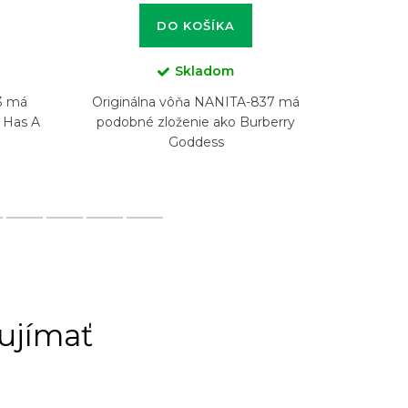
DO KOŠÍKA
Skladom
3 má
Originálna vôňa NANITA-837 má
Origin
e Has A
podobné zloženie ako Burberry
podobné
Goddess
ujímať