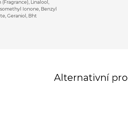
(Fragrance), Linalool,
Isomethyl Ionone, Benzyl
ate, Geraniol, Bht