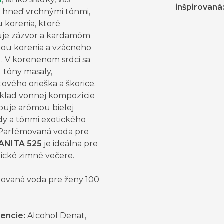
inšpirovaná
 hneď vrchnými tónmi,
 korenia, ktoré
je zázvor a kardamóm
pkou korenia a vzácneho
. V korenenom srdci sa
 tóny masaly,
ového orieška a škorice.
áklad vonnej kompozície
puje arómou bielej
dy a tónmi exotického
 Parfémovaná voda pre
ANITA 525
je ideálna pre
ické zimné večere.
ovaná voda pre ženy 100
iencie:
Alcohol Denat,