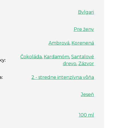
Bvlgari
Pre ženy
Ambrová
,
Korenená
Čokoláda
,
Kardamóm
,
Santalové
ky
:
drevo
,
Zázvor
a
:
2 - stredne intenzívna vôňa
Jeseň
100 ml