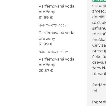
ohromí
Parfémovaná voda
zmesou
pre ženy
dominu
31,99 €
so šti
NANITA-073 - 100 ml
šafranu
Parfémovaná voda
rozvinú
pre ženy
muškát
31,99 €
Celý z
prestu
NANITA-1049 - 30 ml
čokolá
Parfémovaná voda
dreva.
pre ženy
ženy
N
20,57 €
romant
Parfém
ml
Ingred