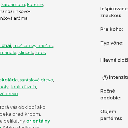
,
kardamóm
,
korenie
,
Inšpirované
 mandarínkovo-
značkou
:
nčová aróma
Pre koho
:
Typ vône
:
 chai
,
muškátový oriešok
,
mandle
,
klinček
,
lotos
Hlavné zlož
Intenzit
?
čokoláda
,
santalové drevo
,
 noty
,
tonka fazuľa
,
Ročné
vé drevo
obdobie
:
torá vás obklopí ako
Objem
á deka pred krbom.
parfému
:
a delikátny
orientálny
m
, ľahko sladký, vás