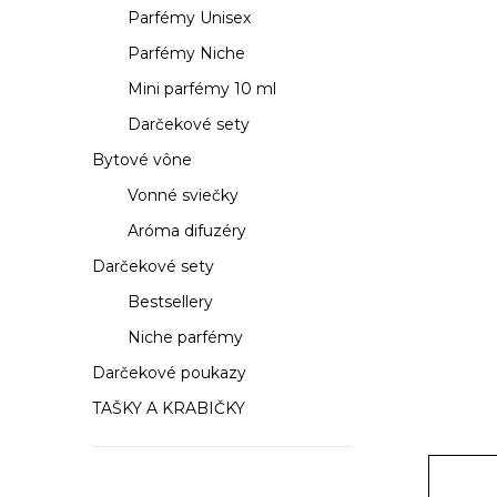
a
Parfémy Unisex
n
Parfémy Niche
e
Mini parfémy 10 ml
Darčekové sety
l
Bytové vône
Vonné sviečky
Aróma difuzéry
Darčekové sety
Bestsellery
Niche parfémy
Darčekové poukazy
TAŠKY A KRABIČKY