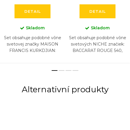
DETAIL
DETAIL
Skladom
Skladom
Set obsahuje podobné vône
Set obsahuje podobné vône
svetovej značky MAISON
svetových NICHE značiek:
FRANCIS KURKDJIAN:
BACCARAT ROUGE 540,
BACCARAT ROUGE 540,
BACCARAT ROUGE 540
BACCARAT ROUGE 540
EXTRAIT, CREED AVENTUS,
EXTRAIT, AQUA VITAE, 724,
BYREDO GYPSY WATER,
GRAND SOIR, (5...
DIPTYQUE...