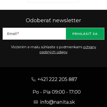
Odoberať newsletter
Email
PRIHLÁSIŤ SA
Vložením e-mailu súhlasíte s podmienkami
ochrany
osobných údajov
Z
á
+421 222 205 887
p
Po - Pia 09:00 - 17:00
ä
t
info
@
nanita.sk