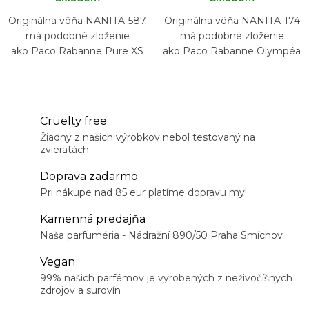
Originálna vôňa NANITA-587
Originálna vôňa NANITA-174
má podobné zloženie
má podobné zloženie
ako Paco Rabanne Pure XS
ako Paco Rabanne Olympéa
For Her
Cruelty free
Žiadny z našich výrobkov nebol testovaný na
zvieratách
Doprava zadarmo
Pri nákupe nad 85 eur platíme dopravu my!
Kamenná predajňa
Naša parfuméria - Nádražní 890/50 Praha Smíchov
Vegan
99% našich parfémov je vyrobených z neživočíšnych
zdrojov a surovín