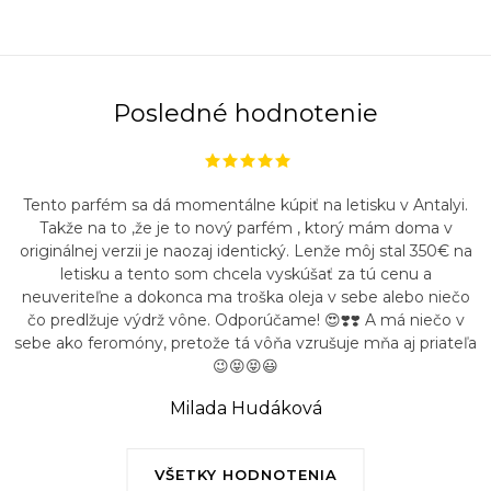
Posledné hodnotenie
Tento parfém sa dá momentálne kúpiť na letisku v Antalyi.
Takže na to ,že je to nový parfém , ktorý mám doma v
originálnej verzii je naozaj identický. Lenže môj stal 350€ na
letisku a tento som chcela vyskúšať za tú cenu a
neuveriteľne a dokonca ma troška oleja v sebe alebo niečo
čo predlžuje výdrž vône. Odporúčame! 😍❣️❣️ A má niečo v
sebe ako feromóny, pretože tá vôňa vzrušuje mňa aj priateľa
😉😝😝😃
Milada Hudáková
VŠETKY HODNOTENIA