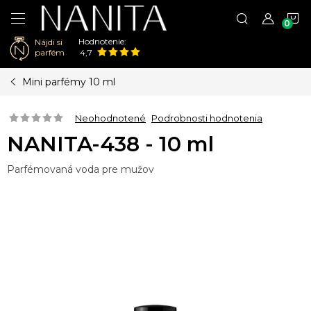
N
Hodnotenie:
Nájdi si
K
parfém
4,7
Prejsť
Mini parfémy 10 ml
na
obsah
Neohodnotené
Podrobnosti hodnotenia
NANITA-438 - 10 ml
Parfémovaná voda pre mužov