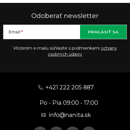
Odoberať newsletter
Email
PRIHLÁSIŤ SA
Vložením e-mailu súhlasíte s podmienkami
ochrany
osobných údajov
Z
á
+421 222 205 887
p
Po - Pia 09:00 - 17:00
ä
t
info
@
nanita.sk
i