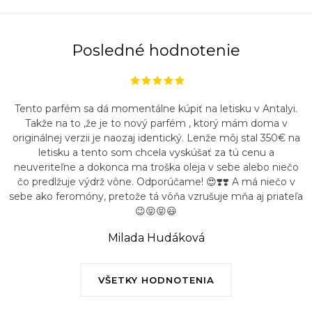
Posledné hodnotenie
Tento parfém sa dá momentálne kúpiť na letisku v Antalyi.
Takže na to ,že je to nový parfém , ktorý mám doma v
originálnej verzii je naozaj identický. Lenže môj stal 350€ na
letisku a tento som chcela vyskúšať za tú cenu a
neuveriteľne a dokonca ma troška oleja v sebe alebo niečo
čo predlžuje výdrž vône. Odporúčame! 😍❣️❣️ A má niečo v
sebe ako feromóny, pretože tá vôňa vzrušuje mňa aj priateľa
😉😝😝😃
Milada Hudáková
VŠETKY HODNOTENIA