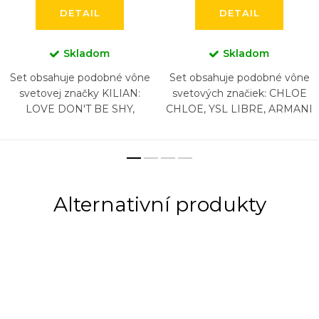
DETAIL
DETAIL
Skladom
Skladom
Set obsahuje podobné vône
Set obsahuje podobné vône
svetovej značky KILIAN:
svetových značiek: CHLOE
LOVE DON'T BE SHY,
CHLOE, YSL LIBRE, ARMANI
VOULEZ-VOUS COUCHER
SI, LANCOME LA VIA EST
AVEC MOI, FLOWER OF
BELLE, CHANEL COCO
IMMORTALITY, PURE OUD,
MADEMOISELLE,
LOVE EAU...
CAROLINA...