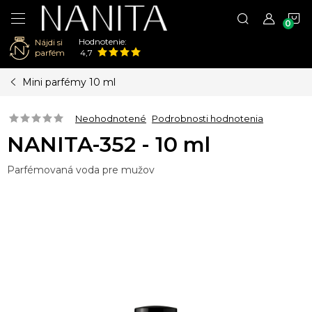
N
Hodnotenie:
Nájdi si
K
parfém
4,7
Prejsť
Mini parfémy 10 ml
na
obsah
Neohodnotené
Podrobnosti hodnotenia
NANITA-352 - 10 ml
Parfémovaná voda pre mužov