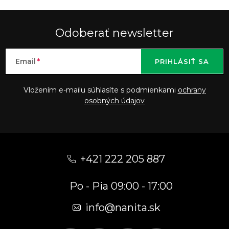
Odoberať newsletter
Email
PRIHLÁSIŤ SA
Vložením e-mailu súhlasíte s podmienkami
ochrany
osobných údajov
Z
á
+421 222 205 887
p
Po - Pia 09:00 - 17:00
ä
t
info
@
nanita.sk
i