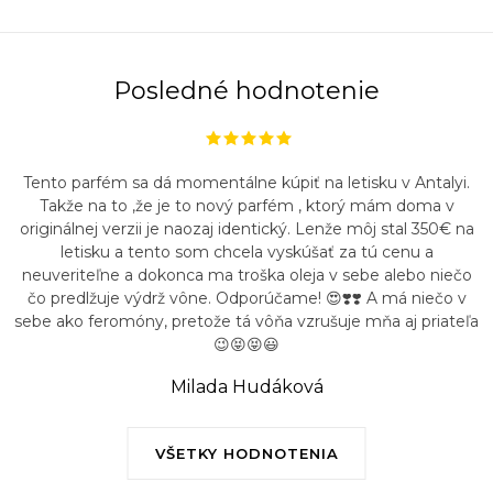
Posledné hodnotenie
Tento parfém sa dá momentálne kúpiť na letisku v Antalyi.
Takže na to ,že je to nový parfém , ktorý mám doma v
originálnej verzii je naozaj identický. Lenže môj stal 350€ na
letisku a tento som chcela vyskúšať za tú cenu a
neuveriteľne a dokonca ma troška oleja v sebe alebo niečo
čo predlžuje výdrž vône. Odporúčame! 😍❣️❣️ A má niečo v
sebe ako feromóny, pretože tá vôňa vzrušuje mňa aj priateľa
😉😝😝😃
Milada Hudáková
VŠETKY HODNOTENIA