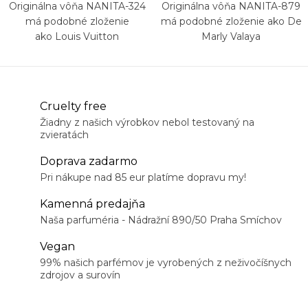
Originálna vôňa NANITA-324
Originálna vôňa NANITA-879
má podobné zloženie
má podobné zloženie ako De
ako Louis Vuitton
Marly Valaya
L'Immensité
Cruelty free
Žiadny z našich výrobkov nebol testovaný na
zvieratách
Doprava zadarmo
Pri nákupe nad 85 eur platíme dopravu my!
Kamenná predajňa
Naša parfuméria - Nádražní 890/50 Praha Smíchov
Vegan
99% našich parfémov je vyrobených z neživočíšnych
zdrojov a surovín