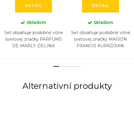
DETAIL
DETAIL
Skladom
Skladom
Set obsahuje podobné vône
Set obsahuje podobné vône
svetovej značky PARFUMS
svetovej značky MAISON
DE MARLY: DELINA
FRANCIS KURKDJIAN:
EXCLUSIF, HEROD, LAYTON,
BACCARAT ROUGE 540,
PEGASUS, SAFAND,
BACCARAT ROUGE 540
ATHALIA (6 x 5 ml)
EXTRAIT, AQUA VITAE, 724,
GRAND SOIR, (5...