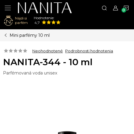
N
Hodnotenie:
Nájdi si
K
parfém
4,7
Prejsť
Mini parfémy 10 ml
na
obsah
Neohodnotené
Podrobnosti hodnotenia
NANITA-344 - 10 ml
Parfémovaná voda unisex