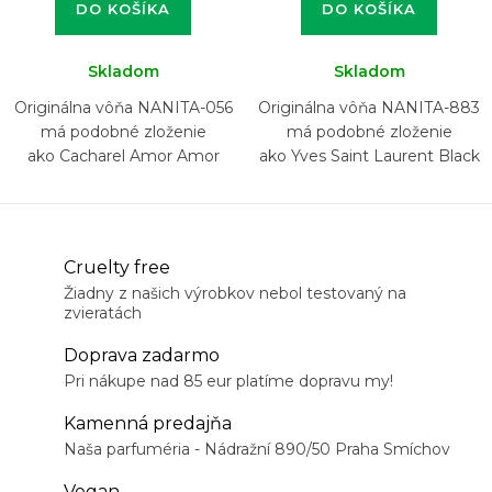
DO KOŠÍKA
DO KOŠÍKA
Skladom
Skladom
Originálna vôňa NANITA-056
Originálna vôňa NANITA-883
má podobné zloženie
má podobné zloženie
ako Cacharel Amor Amor
ako Yves Saint Laurent Black
Opium Over Red
Cruelty free
Žiadny z našich výrobkov nebol testovaný na
zvieratách
Doprava zadarmo
Pri nákupe nad 85 eur platíme dopravu my!
Kamenná predajňa
Naša parfuméria - Nádražní 890/50 Praha Smíchov
Vegan