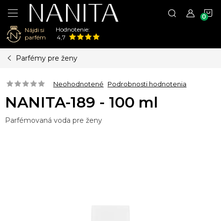
N
Hodnotenie:
Nájdi si
K
parfém
4,7
Prejsť
Parfémy pre ženy
na
obsah
Neohodnotené
Podrobnosti hodnotenia
NANITA-189 - 100 ml
Parfémovaná voda pre ženy