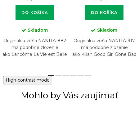
DO KOŠÍKA
DO KOŠÍKA
Skladom
Skladom
Originálna vôňa NANITA-882
Originálna vôňa NANITA-917
má podobné zloženie
má podobné zloženie
ako Lancôme La Vie est Belle
ako Kilian Good Girl Gone Bad
L'Extrait
High-contrast mode
Mohlo by Vás zaujímať