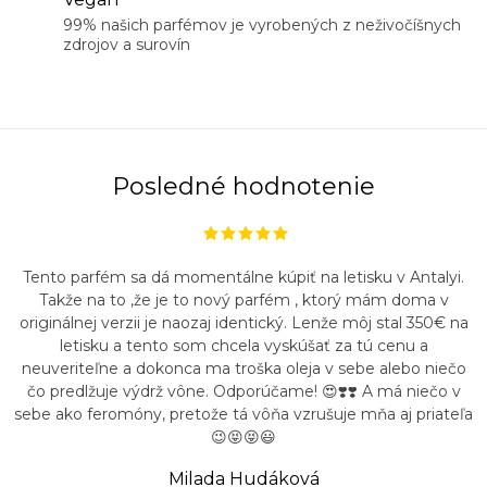
99% našich parfémov je vyrobených z neživočíšnych
zdrojov a surovín
Posledné hodnotenie
Tento parfém sa dá momentálne kúpiť na letisku v Antalyi.
Takže na to ,že je to nový parfém , ktorý mám doma v
originálnej verzii je naozaj identický. Lenže môj stal 350€ na
letisku a tento som chcela vyskúšať za tú cenu a
neuveriteľne a dokonca ma troška oleja v sebe alebo niečo
čo predlžuje výdrž vône. Odporúčame! 😍❣️❣️ A má niečo v
sebe ako feromóny, pretože tá vôňa vzrušuje mňa aj priateľa
😉😝😝😃
Milada Hudáková