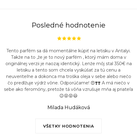
Posledné hodnotenie
Tento parfém sa dá momentálne kúpiť na letisku v Antalyi.
Takže na to ,že je to nový parfém , ktorý mám doma v
originálnej verzii je naozaj identický. Lenže môj stal 350€ na
letisku a tento som chcela vyskúšať za tú cenu a
neuveriteľne a dokonca ma troška oleja v sebe alebo niečo
čo predlžuje výdrž vône. Odporúčame! 😍❣️❣️ A má niečo v
sebe ako feromóny, pretože tá vôňa vzrušuje mňa aj priateľa
😉😝😝😃
Milada Hudáková
VŠETKY HODNOTENIA