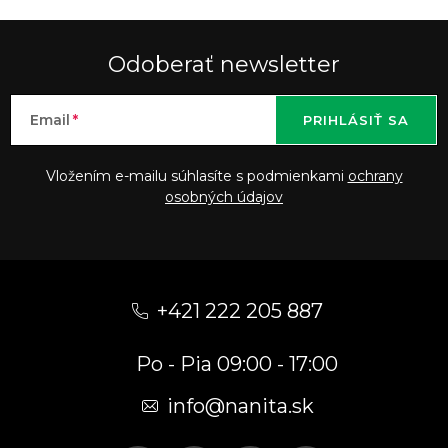
Odoberať newsletter
Email
PRIHLÁSIŤ SA
Vložením e-mailu súhlasíte s podmienkami
ochrany
osobných údajov
Z
á
+421 222 205 887
p
Po - Pia 09:00 - 17:00
ä
t
info
@
nanita.sk
i