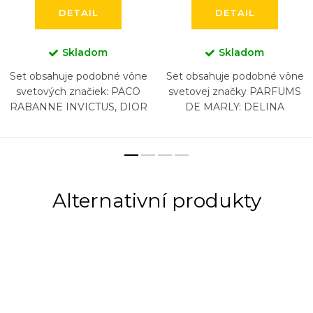
DETAIL
DETAIL
Skladom
Skladom
Set obsahuje podobné vône
Set obsahuje podobné vône
svetových značiek: PACO
svetovej značky PARFUMS
RABANNE INVICTUS, DIOR
DE MARLY: DELINA
SAUVAGE, NASOMATTO
EXCLUSIF, HEROD, LAYTON,
BLACK AFGAN, ARMANI
PEGASUS, SAFAND,
ACQUA DI GIO, CHANEL
ATHALIA (6 x 5 ml)
BLEU, HUGO...