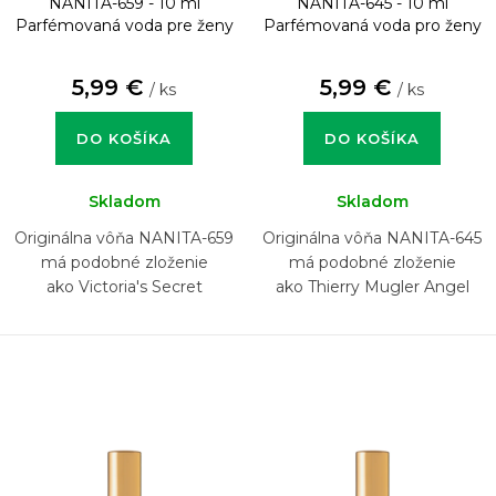
NANITA-659 - 10 ml
NANITA-645 - 10 ml
Parfémovaná voda pre ženy
Parfémovaná voda pro ženy
5,99 €
5,99 €
/ ks
/ ks
DO KOŠÍKA
DO KOŠÍKA
Skladom
Skladom
Originálna vôňa NANITA-659
Originálna vôňa NANITA-645
má podobné zloženie
má podobné zloženie
ako Victoria's Secret
ako Thierry Mugler Angel
Forbidden
Nova