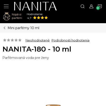
N
Hodnotenie:
Nájdi si
K
parfém
4,7
Prejsť
Mini parfémy 10 ml
na
obsah
Neohodnotené
Podrobnosti hodnotenia
NANITA-180 - 10 ml
Parfémovaná voda pre ženy