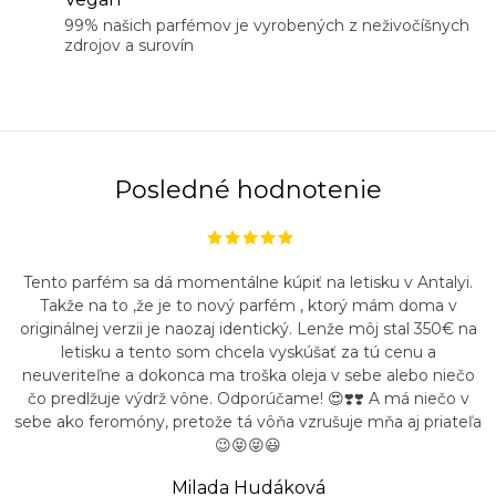
99% našich parfémov je vyrobených z neživočíšnych
zdrojov a surovín
Posledné hodnotenie
Tento parfém sa dá momentálne kúpiť na letisku v Antalyi.
Takže na to ,že je to nový parfém , ktorý mám doma v
originálnej verzii je naozaj identický. Lenže môj stal 350€ na
letisku a tento som chcela vyskúšať za tú cenu a
neuveriteľne a dokonca ma troška oleja v sebe alebo niečo
čo predlžuje výdrž vône. Odporúčame! 😍❣️❣️ A má niečo v
sebe ako feromóny, pretože tá vôňa vzrušuje mňa aj priateľa
😉😝😝😃
Milada Hudáková