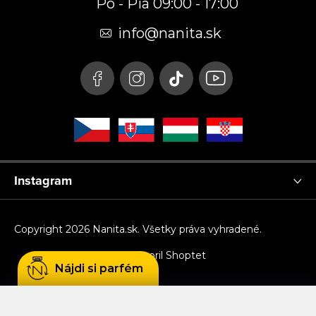
Po - Pia 09:00 - 17:00
ä
t
info
@
nanita.sk
i
e
Instagram
Copyright 2026
Nanita.sk
. Všetky práva vyhradené.
Vytvoril Shoptet
Nájdi si parfém
Používame cookies, aby sme Vám umožnili