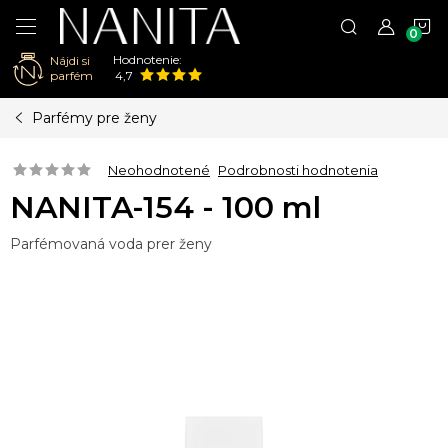
N
Hodnotenie:
Nájdi si
K
parfém
4,7
Prejsť
Parfémy pre ženy
na
obsah
Neohodnotené
Podrobnosti hodnotenia
NANITA-154 - 100 ml
Parfémovaná voda prer ženy