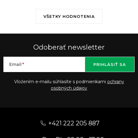
VŠETKY HODNOTENIA
Odoberať newsletter
Email
PRIHLÁSIŤ SA
Vložením e-mailu súhlasíte s podmienkami
ochrany
osobných údajov
Z
á
+421 222 205 887
p