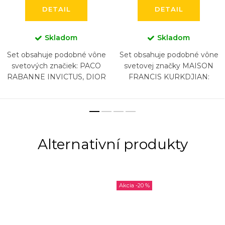
DETAIL
DETAIL
Skladom
Skladom
Set obsahuje podobné vône
Set obsahuje podobné vône
svetových značiek: PACO
svetovej značky MAISON
RABANNE INVICTUS, DIOR
FRANCIS KURKDJIAN:
SAUVAGE, NASOMATTO
BACCARAT ROUGE 540,
BLACK AFGAN, ARMANI
BACCARAT ROUGE 540
ACQUA DI GIO, CHANEL
EXTRAIT, AQUA VITAE, 724,
BLEU, HUGO...
GRAND SOIR, (5...
-20 %