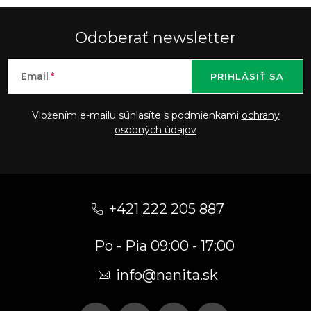
Odoberať newsletter
Email
PRIHLÁSIŤ SA
Vložením e-mailu súhlasíte s podmienkami
ochrany
osobných údajov
Z
á
+421 222 205 887
p
Po - Pia 09:00 - 17:00
ä
t
info
@
nanita.sk
i