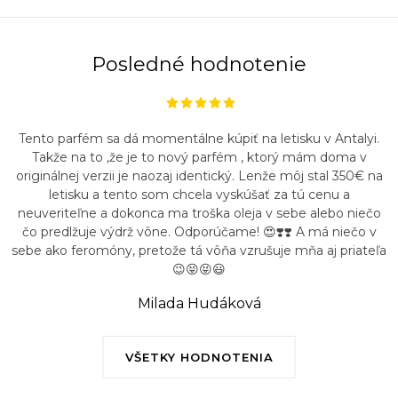
Posledné hodnotenie
Tento parfém sa dá momentálne kúpiť na letisku v Antalyi.
Takže na to ,že je to nový parfém , ktorý mám doma v
originálnej verzii je naozaj identický. Lenže môj stal 350€ na
letisku a tento som chcela vyskúšať za tú cenu a
neuveriteľne a dokonca ma troška oleja v sebe alebo niečo
čo predlžuje výdrž vône. Odporúčame! 😍❣️❣️ A má niečo v
sebe ako feromóny, pretože tá vôňa vzrušuje mňa aj priateľa
😉😝😝😃
Milada Hudáková
VŠETKY HODNOTENIA