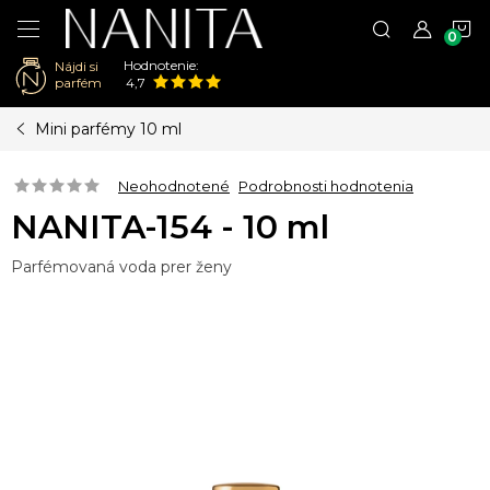
N
Hodnotenie:
Nájdi si
K
parfém
4,7
Prejsť
Mini parfémy 10 ml
na
obsah
Neohodnotené
Podrobnosti hodnotenia
NANITA-154 - 10 ml
Parfémovaná voda prer ženy