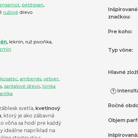
ergamot
,
petitgrain
,
Inšpirované
ké
ružové
drevo
značkou
:
Pre koho
:
mén
,
leknín, ruž pivoňka,
azmín
Typ vône
:
Hlavné zlož
kosatec
,
ambergis
,
vetiver
,
a
,
santalové drevo
,
tonka
Intenzit
?
anilka
Ročné obdo
 záblesk svetla,
kvetinový
m
, ktorý je ako zábavná
Objem par
to vôňa sa hodí pre každý
y ideálne napríklad na
inšpirovaná
lne stretnutia s