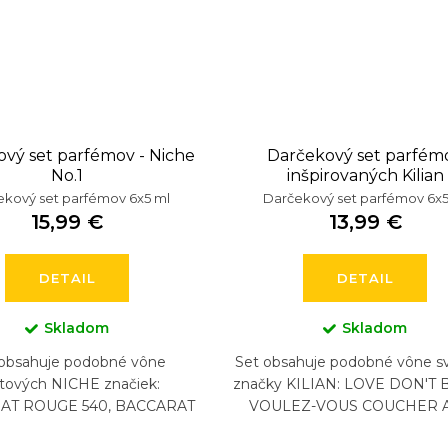
vý set parfémov - Niche
Darčekový set parfém
No.1
inšpirovaných Kilian
kový set parfémov 6x5 ml
Darčekový set parfémov 6x5
15,99 €
13,99 €
DETAIL
DETAIL
Skladom
Skladom
 obsahuje podobné vône
Set obsahuje podobné vône s
tových NICHE značiek:
značky KILIAN: LOVE DON'T 
AT ROUGE 540, BACCARAT
VOULEZ-VOUS COUCHER 
E 540 EXTRAIT, CREED
MOI, FLOWER OF IMMORTA