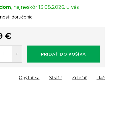
adom
13.08.2026.
osti doručenia
9 €
tková
PRIDAŤ DO KOŠÍKA
Opýtať sa
Strážiť
Zdieľať
Tlač