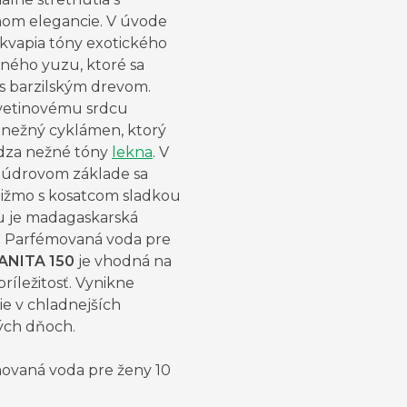
om elegancie. V úvode
ekvapia tóny exotického
ného yuzu, ktoré sa
 s barzilským drevom.
kvetinovému srdcu
 nežný cyklámen, ktorý
dza nežné tóny
lekna
. V
púdrovom základe sa
pižmo s kosatcom sladkou
 je madagaskarská
a. Parfémovaná voda pre
ANITA 150
je vhodná na
ríležitosť. Vynikne
ie v chladnejších
ých dňoch.
ovaná voda pre ženy 10