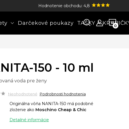
Hodnotenie obchodu: 4,8
NÁK
ety
Darčekové poukazy
TAŠKY A KRABIČK
KOŠÍ
NITA-150 - 10 ml
ovaná voda pre ženy
Neohodnotené
Podrobnosti hodnotenia
Originálna vôňa NANITA-150 má podobné
zloženie ako
Moschino Cheap & Chic
Detailné informácie