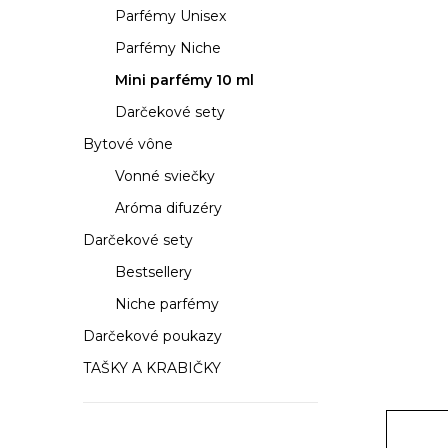
a
Parfémy Unisex
n
Parfémy Niche
e
Mini parfémy 10 ml
Darčekové sety
l
Bytové vône
Vonné sviečky
Aróma difuzéry
Darčekové sety
Bestsellery
Niche parfémy
Darčekové poukazy
TAŠKY A KRABIČKY