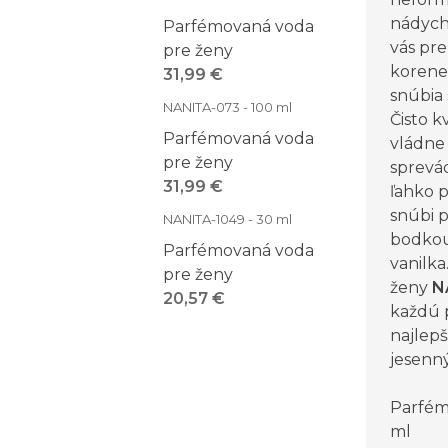
nádych
Parfémovaná voda
vás pr
pre ženy
korene
31,99 €
snúbia
NANITA-073 - 100 ml
Čisto 
Parfémovaná voda
vládne
pre ženy
sprevá
31,99 €
ľahko 
snúbi 
NANITA-1049 - 30 ml
bodkou
Parfémovaná voda
vanilk
pre ženy
ženy
N
20,57 €
každú p
najlepš
jesenn
Parfém
ml