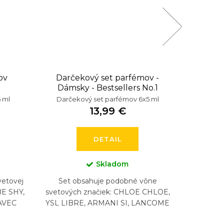
ov
Darčekový set parfémov -
Darček
Dámsky - Bestsellers No.1
 ml
Darčekový set parfémov 6x5 ml
Darče
13,99 €
DETAIL
Skladom
vetovej
Set obsahuje podobné vône
Set 
BE SHY,
svetových značiek: CHLOE CHLOE,
svet
AVEC
YSL LIBRE, ARMANI SI, LANCOME
LITY,
LA VIA EST BELLE, CHANEL COCO
T