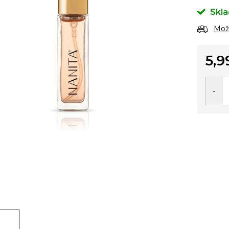
Skl
Možn
5,9
Jedno
cena: