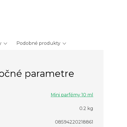
y
Podobné produkty
očné parametre
Mini parfémy 10 ml
0.2 kg
08594220218861