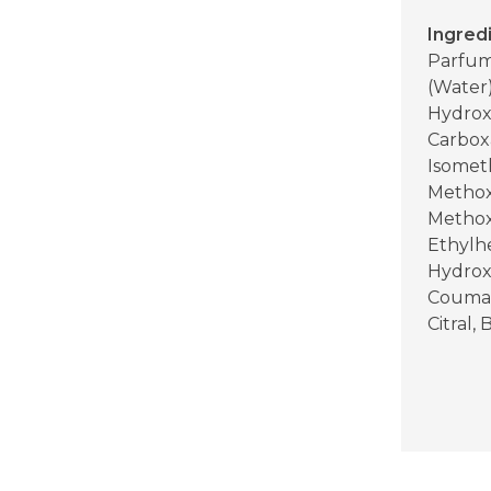
Ingred
Parfum
(Water)
Hydrox
Carbox
Isomet
Methox
Methox
Ethylhe
Hydroxy
Coumari
Citral,