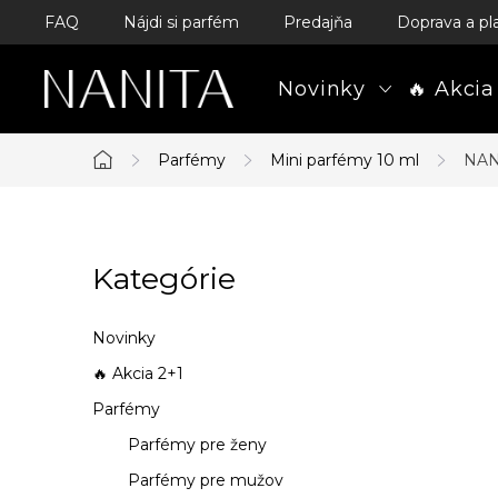
Prejsť
FAQ
Nájdi si parfém
Predajňa
Doprava a pl
na
obsah
Novinky
🔥 Akcia
Parfémy
Mini parfémy 10 ml
NAN
Domov
B
Kategórie
Preskočiť
o
kategórie
č
Novinky
n
🔥 Akcia 2+1
Parfémy
ý
Parfémy pre ženy
p
Parfémy pre mužov