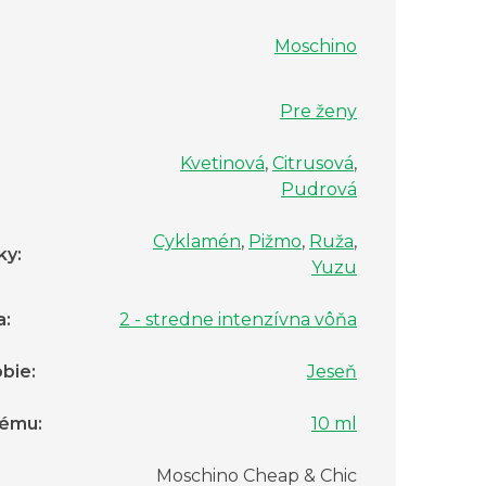
Moschino
Pre ženy
Kvetinová
,
Citrusová
,
Pudrová
Cyklamén
,
Pižmo
,
Ruža
,
ky
:
Yuzu
a
:
2 - stredne intenzívna vôňa
bie
:
Jeseň
fému
:
10 ml
:
Moschino Cheap & Chic