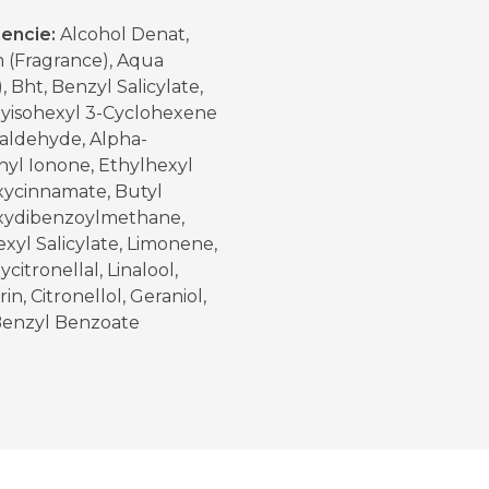
iencie:
Alcohol Denat,
 (Fragrance), Aqua
, Bht, Benzyl Salicylate,
yisohexyl 3-Cyclohexene
aldehyde, Alpha-
hyl Ionone, Ethylhexyl
ycinnamate, Butyl
ydibenzoylmethane,
xyl Salicylate, Limonene,
citronellal, Linalool,
n, Citronellol, Geraniol,
 Benzyl Benzoate