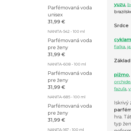
yuzu
,
b
Parfémovaná voda
brazils
unisex
31,99 €
Srdce
NANITA-542 - 100 ml
cykla
Parfémovaná voda
fialka
,
j
pre ženy
31,99 €
Základ
NANITA-608 - 100 ml
Parfémovaná voda
pižmo
,
pre ženy
orchide
31,99 €
fazuľa
,
v
NANITA-685 - 100 ml
Iskrivý
Parfémovaná voda
parfé
pre ženy
hra. Tá
31,99 €
typ žen
NANITA-167 - 100 ml
neformá