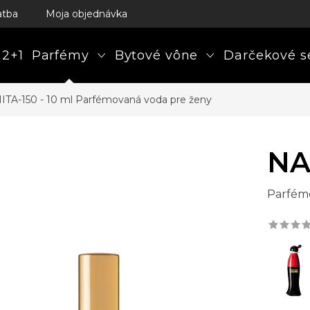
atba
Moja objednávka
 2+1
Parfémy
Bytové vône
Darčekové s
ITA-150 - 10 ml
Parfémovaná voda pre ženy
NA
Parfém