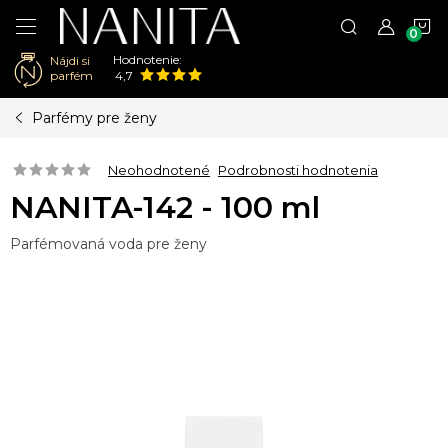
N
Hodnotenie:
Nájdi si
K
parfém
4,7
Prejsť
Parfémy pre ženy
na
obsah
Neohodnotené
Podrobnosti hodnotenia
NANITA-142 - 100 ml
Parfémovaná voda pre ženy