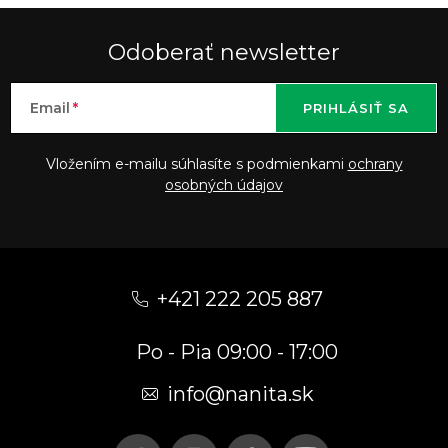
Odoberať newsletter
Email
PRIHLÁSIŤ SA
Vložením e-mailu súhlasíte s podmienkami
ochrany
osobných údajov
Z
á
+421 222 205 887
p
Po - Pia 09:00 - 17:00
ä
t
info
@
nanita.sk
i