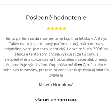
Posledné hodnotenie
Tento parfém sa dá momentálne kúpiť na letisku v Antalyi.
Takže na to ,že je to nový parfém , ktorý mám doma v
originálnej verzii je naozaj identický. Lenže môj stal 350€ na
letisku a tento som chcela vyskúšať za tú cenu a
neuveriteľne a dokonca ma troška oleja v sebe alebo niečo
čo predlžuje výdrž vône. Odporúčame! 😍❣️❣️ A má niečo v
sebe ako feromóny, pretože tá vôňa vzrušuje mňa aj priateľa
😉😝😝😃
Milada Hudáková
VŠETKY HODNOTENIA