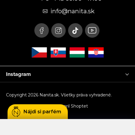
ä
t
info
@
nanita.sk
i
e
Instagram
Copyright 2026
Nanita.sk
. Všetky práva vyhradené.
Vytvoril Shoptet
Nájdi si parfém
Používame cookies, aby sme Vám umožnili
pohodlné prehliadanie webu a vďaka analýze