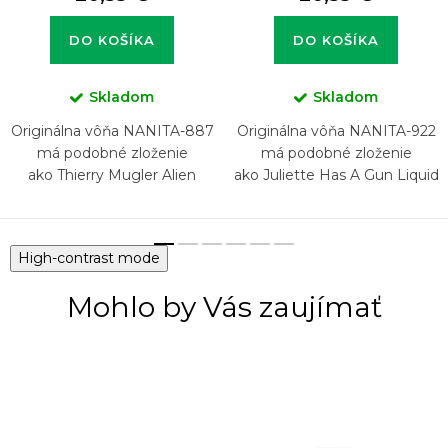
DO KOŠÍKA
DO KOŠÍKA
Skladom
Skladom
Originálna vôňa NANITA-887
Originálna vôňa NANITA-922
má podobné zloženie
má podobné zloženie
ako Thierry Mugler Alien
ako Juliette Has A Gun Liquid
Hypersense
Illusion
High-contrast mode
Mohlo by Vás zaujímať