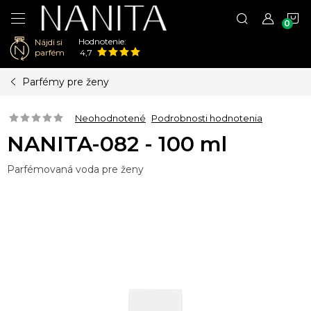
N
Hodnotenie:
Nájdi si
K
parfém
4,7
Prejsť
Parfémy pre ženy
na
obsah
Neohodnotené
Podrobnosti hodnotenia
NANITA-082 - 100 ml
Parfémovaná voda pre ženy