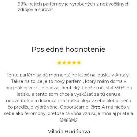
99% našich parfémov je vyrobených z neživočíšnych
zdrojov a surovín
Posledné hodnotenie
Tento parfém sa dá momentálne kúpiť na letisku v Antalyi.
Takže na to ,že je to nový parfém , ktorý mám doma v
originálnej verzii je naozaj identický. Lenže môj stal 350€ na
letisku a tento som chcela vyskúšať za tú cenu a
neuveriteľne a dokonca ma troška oleja v sebe alebo niečo
čo predlžuje výdrž vône. Odporúčame! 😍❣️❣️ A má niečo v
sebe ako feromóny, pretože tá vôňa vzrušuje mňa aj priateľa
😉😝😝😃
Milada Hudáková