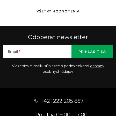
VŠETKY HODNOTENIA
Odoberať newsletter
Email
PRIHLÁSIŤ SA
Vložením e-mailu súhlasíte s podmienkami
ochrany
osobných údajov
Z
á
+421 222 205 887
p
Po - Pia 09:00 - 17:00