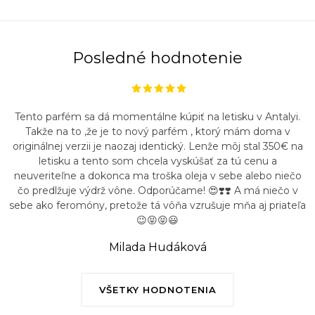
Posledné hodnotenie
Tento parfém sa dá momentálne kúpiť na letisku v Antalyi.
Takže na to ,že je to nový parfém , ktorý mám doma v
originálnej verzii je naozaj identický. Lenže môj stal 350€ na
letisku a tento som chcela vyskúšať za tú cenu a
neuveriteľne a dokonca ma troška oleja v sebe alebo niečo
čo predlžuje výdrž vône. Odporúčame! 😍❣️❣️ A má niečo v
sebe ako feromóny, pretože tá vôňa vzrušuje mňa aj priateľa
😉😝😝😃
Milada Hudáková
VŠETKY HODNOTENIA