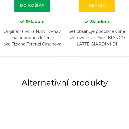
DO KOŠÍKA
DETAIL
Skladom
Skladom
Originálna vôňa NANITA-427
Set obsahuje podobné vône
má podobné zloženie
svetových značiek: BIANCO
ako Tiziana Terenzi Casanova
LATTÉ GIARDINI DI
TOSCANA, BURBERRY
GODDESS, KAYALI YUM
PISTACHIO GELATO...