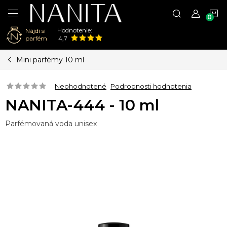
N
Hodnotenie:
Nájdi si
K
parfém
4,7
Prejsť
Mini parfémy 10 ml
na
obsah
Neohodnotené
Podrobnosti hodnotenia
NANITA-444 - 10 ml
Parfémovaná voda unisex