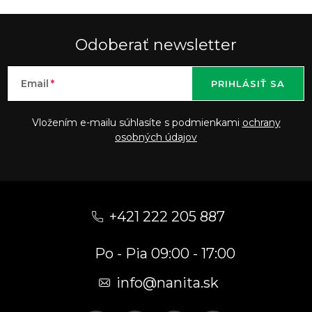
Odoberať newsletter
Email
PRIHLÁSIŤ SA
Vložením e-mailu súhlasíte s podmienkami
ochrany
osobných údajov
Z
á
+421 222 205 887
p
Po - Pia 09:00 - 17:00
ä
t
info
@
nanita.sk
i