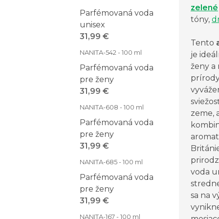
zelené
Parfémovaná voda
tóny,
d
unisex
31,99 €
Tento
NANITA-542 - 100 ml
je ideá
ženy a
Parfémovaná voda
prírody
pre ženy
vyvážen
31,99 €
sviežos
NANITA-608 - 100 ml
zeme, 
Parfémovaná voda
kombin
pre ženy
aromati
31,99 €
Británi
prirod
NANITA-685 - 100 ml
voda u
Parfémovaná voda
stredne
pre ženy
sa na v
31,99 €
vynikn
NANITA-167 - 100 ml
mesiac