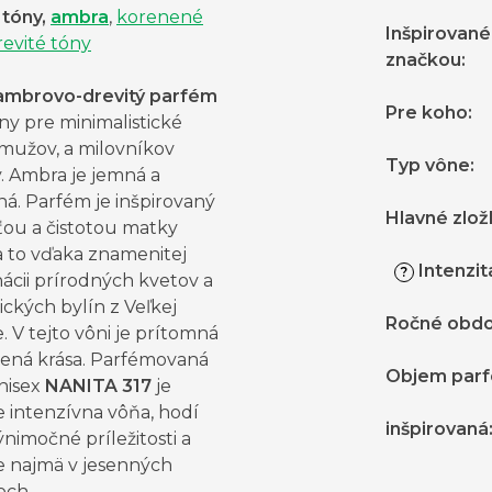
tóny,
ambra
,
korenené
Inšpirované
revité tóny
značkou
:
ambrovo-drevitý parfém
Pre koho
:
lny pre minimalistické
 mužov, a milovníkov
Typ vône
:
. Ambra je jemná a
á. Parfém je inšpirovaný
Hlavné zlož
ťou a čistotou matky
a to vďaka znamenitej
Intenzit
?
ácii prírodných kvetov a
ckých bylín z Veľkej
Ročné obdo
e. V tejto vôni je prítomná
zená krása. Parfémovaná
Objem par
nisex
NANITA 317
je
 intenzívna vôňa, hodí
inšpirovaná
ýnimočné príležitosti a
e najmä v jesenných
och.