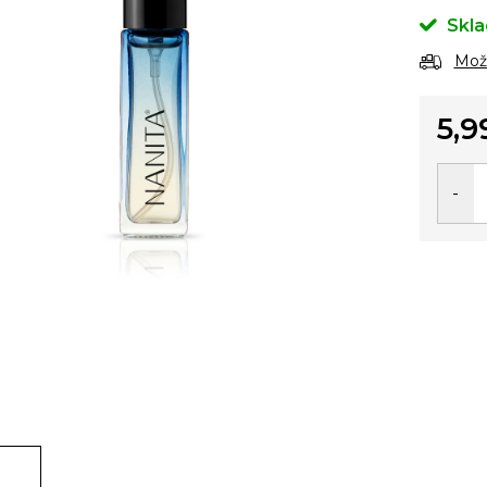
Skl
Možn
5,9
Jedno
cena: