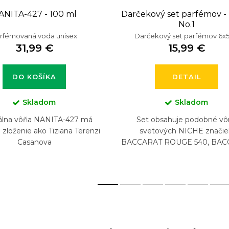
ANITA-427 - 100 ml
Darčekový set parfémov -
No.1
rfémovaná voda unisex
Darčekový set parfémov 6x5
31,99 €
15,99 €
DO KOŠÍKA
DETAIL
Skladom
Skladom
nálna vôňa NANITA-427 má
Set obsahuje podobné vô
zloženie ako Tiziana Terenzi
svetových NICHE značie
Casanova
BACCARAT ROUGE 540, BAC
ROUGE 540 EXTRAIT, CR
AVENTUS, BYREDO GYPSY W
DIPTYQUE...