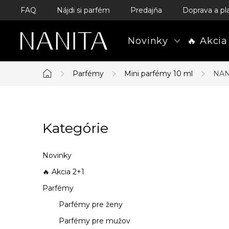
Prejsť
FAQ
Nájdi si parfém
Predajňa
Doprava a pl
na
obsah
Novinky
🔥 Akcia
Parfémy
Mini parfémy 10 ml
NAN
Domov
B
Kategórie
Preskočiť
o
kategórie
č
Novinky
n
🔥 Akcia 2+1
Parfémy
ý
Parfémy pre ženy
p
Parfémy pre mužov