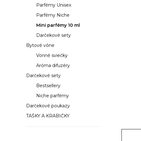
a
Parfémy Unisex
n
Parfémy Niche
e
Mini parfémy 10 ml
Darčekové sety
l
Bytové vône
Vonné sviečky
Aróma difuzéry
Darčekové sety
Bestsellery
Niche parfémy
Darčekové poukazy
TAŠKY A KRABIČKY