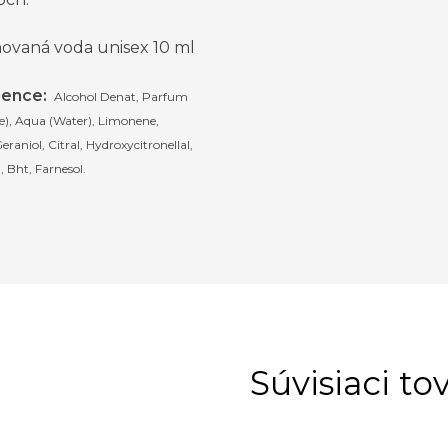
ovaná voda unisex 10 ml
ience:
Alcohol Denat, Parfum
e), Aqua (Water), Limonene,
Geraniol, Citral, Hydroxycitronellal,
l, Bht, Farnesol.
Súvisiaci to