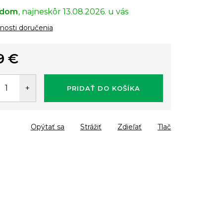
adom
13.08.2026.
osti doručenia
9 €
tková
PRIDAŤ DO KOŠÍKA
Opýtať sa
Strážiť
Zdieľať
Tlač