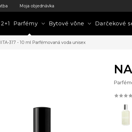
atba
Moja objednávka
 2+1
Parfémy
Bytové vône
Darčekové s
ITA-317 - 10 ml
Parfémovaná voda unisex
NA
Parfém