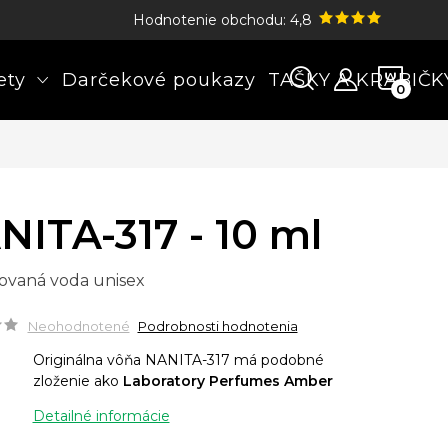
Hodnotenie obchodu: 4,8
NÁK
ety
Darčekové poukazy
TAŠKY A KRABIČK
KOŠÍ
NITA-317 - 10 ml
ovaná voda unisex
Neohodnotené
Podrobnosti hodnotenia
Originálna vôňa NANITA-317 má podobné
zloženie ako
Laboratory Perfumes Amber
Detailné informácie