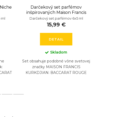
 Niche
Darčekový set parfémov
Dar
inšpirovaných Maison Francis
inšpiro
Kurkdjian
 ml
Darčekový set parfémov 6x5 ml
Darče
15,99 €
DETAIL
Skladom
ne
Set obsahuje podobné vône svetovej
Set obsa
k:
značky MAISON FRANCIS
znač
CARAT
KURKDJIAN: BACCARAT ROUGE
DELI
EED
540, BACCARAT ROUGE 540
LAYT
ATER,
EXTRAIT, AQUA VITAE, 724, GRAND
SOIR, (5...