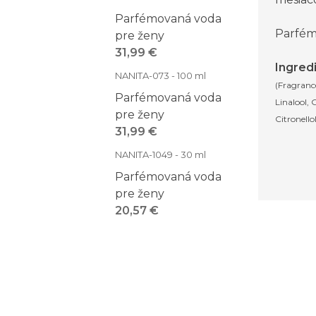
Parfémovaná voda
Parfém
pre ženy
31,99 €
Ingred
NANITA-073 - 100 ml
(Fragranc
Parfémovaná voda
Linalool, 
pre ženy
Citronello
31,99 €
NANITA-1049 - 30 ml
Parfémovaná voda
pre ženy
20,57 €