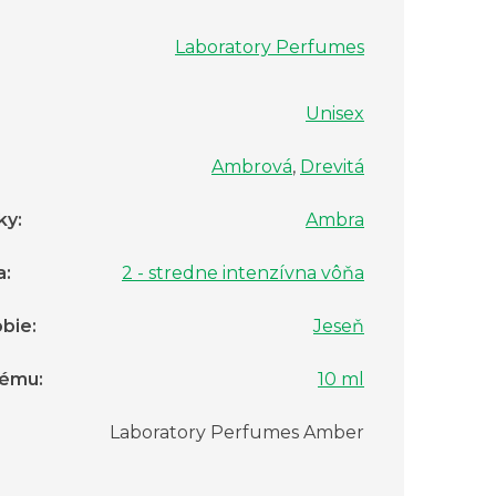
Laboratory Perfumes
Unisex
Ambrová
,
Drevitá
ky
:
Ambra
a
:
2 - stredne intenzívna vôňa
bie
:
Jeseň
fému
:
10 ml
:
Laboratory Perfumes Amber