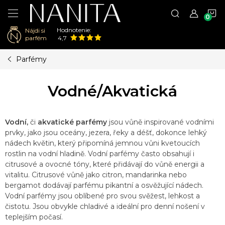
N
Hodnotenie:
Nájdi si
K
parfém
4,7
Prejsť
Parfémy
na
obsah
Vodné/Akvatická
Vodní,
či
akvatické parfémy
jsou vůně inspirované vodními
prvky, jako jsou oceány, jezera, řeky a déšť, dokonce lehký
nádech květin, který připomíná jemnou vůni kvetoucích
rostlin na vodní hladině. Vodní parfémy často obsahují i
citrusové a ovocné tóny, které přidávají do vůně energii a
vitalitu. Citrusové vůně jako citron, mandarinka nebo
bergamot dodávají parfému pikantní a osvěžující nádech.
Vodní parfémy jsou oblíbené pro svou svěžest, lehkost a
čistotu. J
sou obvykle chladivé a ideální pro denní nošení v
teplejším počasí.