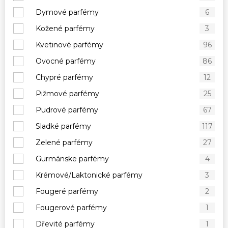
Dymové parfémy
6
Kožené parfémy
3
Kvetinové parfémy
96
Ovocné parfémy
86
Chypré parfémy
12
Pižmové parfémy
25
Pudrové parfémy
67
Sladké parfémy
117
Zelené parfémy
27
Gurmánske parfémy
4
Krémové/Laktonické parfémy
3
Fougeré parfémy
2
Fougerové parfémy
1
Dřevité parfémy
1