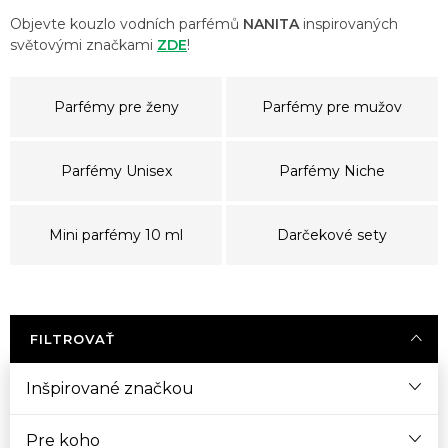
Objevte kouzlo vodních parfémů
NANITA
inspirovaných
světovými značkami
ZDE
!
Parfémy pre ženy
Parfémy pre mužov
Parfémy Unisex
Parfémy Niche
Mini parfémy 10 ml
Darčekové sety
FILTROVAŤ
Inšpirované značkou
Pre koho