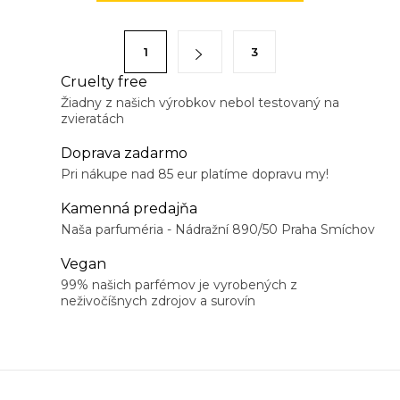
l
á
S
1
3
d
t
a
Cruelty free
r
Žiadny z našich výrobkov nebol testovaný na
c
á
zvieratách
i
n
e
Doprava zadarmo
k
p
Pri nákupe nad 85 eur platíme dopravu my!
o
r
v
Kamenná predajňa
v
a
Naša parfuméria - Nádražní 890/50 Praha Smíchov
k
n
Vegan
y
i
99% našich parfémov je vyrobených z
v
neživočíšnych zdrojov a surovín
e
ý
p
i
s