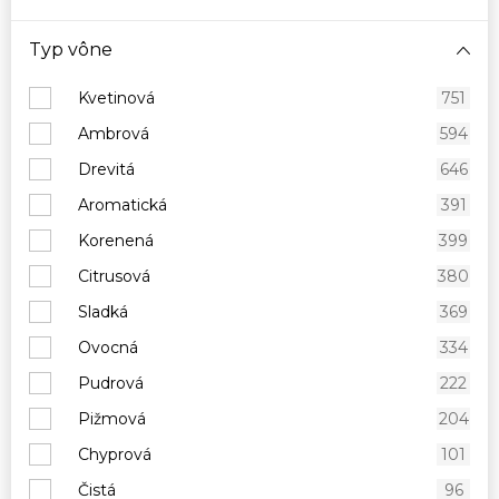
Typ vône
Kvetinová
751
Ambrová
594
Drevitá
646
Aromatická
391
Korenená
399
Citrusová
380
Sladká
369
Ovocná
334
Pudrová
222
Pižmová
204
Chyprová
101
Čistá
96