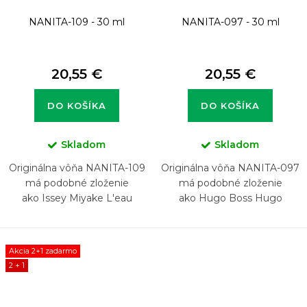
NANITA-109 - 30 ml
NANITA-097 - 30 ml
20,55 €
20,55 €
DO KOŠÍKA
DO KOŠÍKA
Skladom
Skladom
Originálna vôňa NANITA-109
Originálna vôňa NANITA-097
má podobné zloženie
má podobné zloženie
ako Issey Miyake L'eau
ako Hugo Boss Hugo
d'Issey
Woman
Akcia 2+1 zadarmo
2 + 1