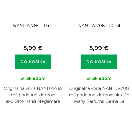
u
k
t
NANITA-765 - 10 ml
NANITA-708 - 10 ml
o
v
5,99 €
5,99 €
DO KOŠÍKA
DO KOŠÍKA
Skladom
Skladom
Originálna vôňa NANITA-765
Originálna vôňa NANITA-708
má podobné zloženie
má podobné zloženie ako De
ako Orto Parisi Megamare
Marly Parfums Delina La
2019
Rosée