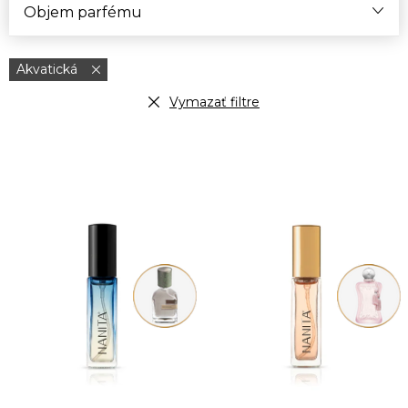
Objem parfému
Akvatická
Vymazať filtre
V
ý
p
i
s
p
r
o
d