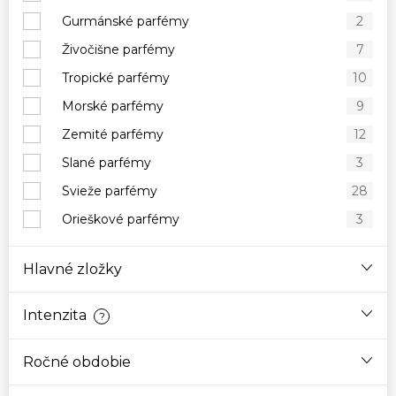
Gurmánské parfémy
2
Živočišne parfémy
7
Tropické parfémy
10
Morské parfémy
9
Zemité parfémy
12
Slané parfémy
3
Svieže parfémy
28
Orieškové parfémy
3
Hlavné zložky
Intenzita
?
Ročné obdobie