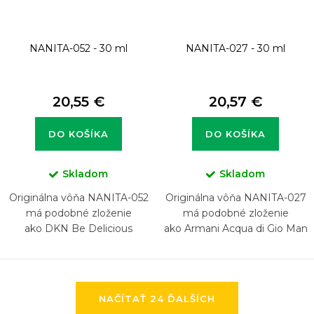
NANITA-052 - 30 ml
NANITA-027 - 30 ml
20,55 €
20,57 €
DO KOŠÍKA
DO KOŠÍKA
Skladom
Skladom
Originálna vôňa NANITA-052
Originálna vôňa NANITA-027
má podobné zloženie
má podobné zloženie
ako DKN Be Delicious
ako Armani Acqua di Gio Man
O
NAČÍTAŤ 24 ĎALŠÍCH
v