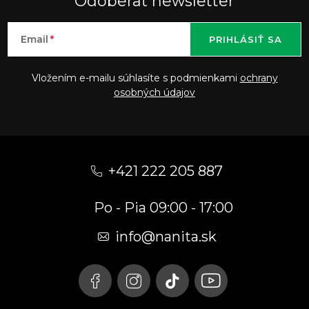
Odoberať newsletter
Email
PRIHLÁSIŤ SA
Vložením e-mailu súhlasíte s podmienkami
ochrany
osobných údajov
Z
á
+421 222 205 887
p
Po - Pia 09:00 - 17:00
ä
t
info
@
nanita.sk
i
e