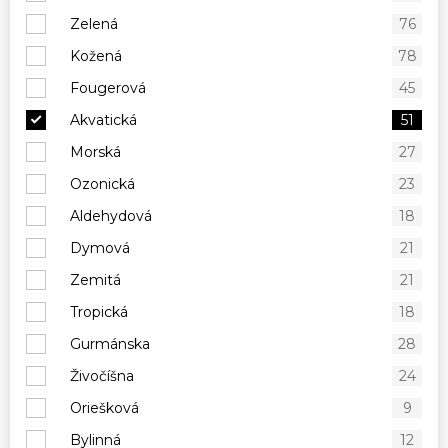
Zelená
76
Kožená
78
Fougerová
45
Akvatická
51
Morská
27
Ozonická
23
Aldehydová
18
Dymová
21
Zemitá
21
Tropická
18
Gurmánska
28
Živočíšna
24
Oriešková
9
Bylinná
12