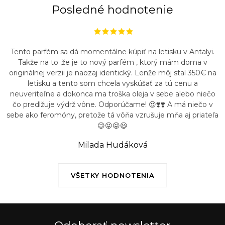
u
Posledné hodnotenie
Tento parfém sa dá momentálne kúpiť na letisku v Antalyi.
Takže na to ,že je to nový parfém , ktorý mám doma v
originálnej verzii je naozaj identický. Lenže môj stal 350€ na
letisku a tento som chcela vyskúšať za tú cenu a
neuveriteľne a dokonca ma troška oleja v sebe alebo niečo
čo predlžuje výdrž vône. Odporúčame! 😍❣️❣️ A má niečo v
sebe ako feromóny, pretože tá vôňa vzrušuje mňa aj priateľa
😉😝😝😃
Milada Hudáková
VŠETKY HODNOTENIA