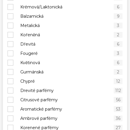
Krémová/Laktonická
6
Balzamická
9
Metalická
3
Kořeněná
2
Dřevitá
6
Fougeré
3
Květinová
6
Gurmánská
2
Chypré
12
Drevité parfémy
112
Citrusové parfémy
56
Aromatické parfémy
53
Ambrové parfémy
36
Korenené parfémy
27