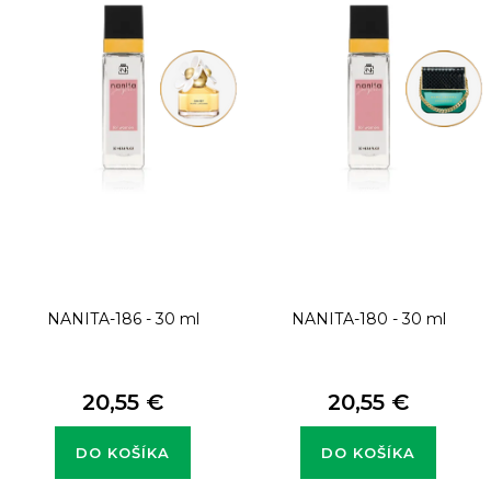
i
s
p
r
o
d
u
k
t
NANITA-186 - 30 ml
NANITA-180 - 30 ml
o
v
20,55 €
20,55 €
DO KOŠÍKA
DO KOŠÍKA