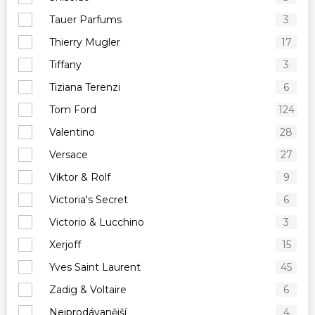
Tauer Parfums
3
Thierry Mugler
17
Tiffany
3
Tiziana Terenzi
6
Tom Ford
124
Valentino
28
Versace
27
Viktor & Rolf
9
Victoria's Secret
6
Victorio & Lucchino
3
Xerjoff
15
Yves Saint Laurent
45
Zadig & Voltaire
6
Nejprodávanější
4