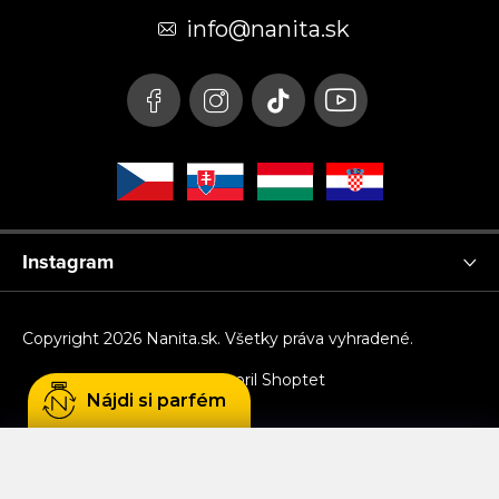
t
info
@
nanita.sk
i
e
Instagram
Copyright 2026
Nanita.sk
. Všetky práva vyhradené.
Vytvoril Shoptet
Nájdi si parfém
Používame cookies, aby sme Vám umožnili
pohodlné prehliadanie webu a vďaka analýze