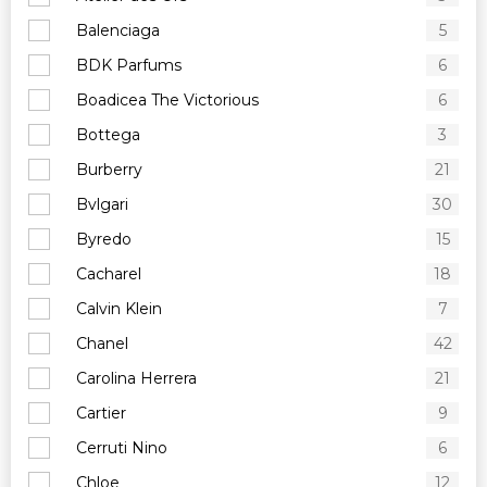
Balenciaga
5
BDK Parfums
6
Boadicea The Victorious
6
Bottega
3
Burberry
21
Bvlgari
30
Byredo
15
Cacharel
18
Calvin Klein
7
Chanel
42
Carolina Herrera
21
Cartier
9
Cerruti Nino
6
Chloe
12