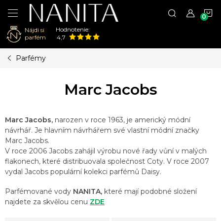
N
Hodnotenie:
Nájdi si
K
parfém
4,7
Prejsť
Parfémy
na
obsah
Marc Jacobs
Marc Jacobs,
narozen v roce 1963, je americký módní
návrhář. Je hlavním návrhářem své vlastní módní značky
Marc Jacobs.
V roce 2006 Jacobs zahájil výrobu nové řady vůní v malých
flakonech, které distribuovala společnost Coty. V roce 2007
vydal Jacobs populární kolekci parfémů Daisy.
Parfémované vody
NANITA,
které mají podobné složení
najdete za skvělou cenu
ZDE