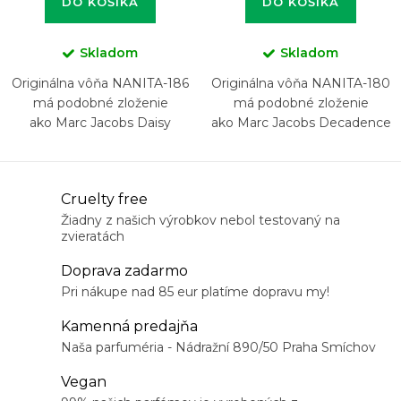
DO KOŠÍKA
DO KOŠÍKA
Skladom
Skladom
Originálna vôňa NANITA-186
Originálna vôňa NANITA-180
má podobné zloženie
má podobné zloženie
ako Marc Jacobs Daisy
ako Marc Jacobs Decadence
O
Cruelty free
v
Žiadny z našich výrobkov nebol testovaný na
zvieratách
l
á
Doprava zadarmo
d
Pri nákupe nad 85 eur platíme dopravu my!
a
Kamenná predajňa
c
Naša parfuméria - Nádražní 890/50 Praha Smíchov
i
Vegan
e