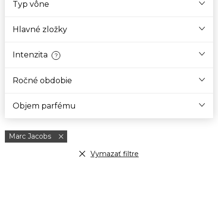
Typ vône
Hlavné zložky
Intenzita
?
Ročné obdobie
Objem parfému
Marc Jacobs
Vymazať filtre
V
ý
p