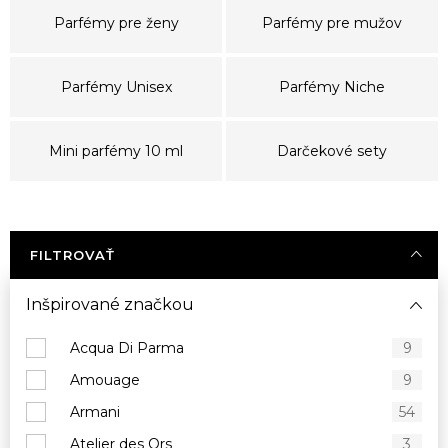
Parfémy pre ženy
Parfémy pre mužov
Parfémy Unisex
Parfémy Niche
Mini parfémy 10 ml
Darčekové sety
FILTROVAŤ
Inšpirované značkou
Acqua Di Parma
9
Amouage
9
Armani
54
Atelier des Ors
3