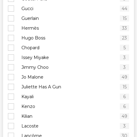
Gucci
44
Guerlain
15
Hermès
33
Hugo Boss
23
Chopard
5
Issey Miyake
3
Jimmy Choo
3
Jo Malone
49
Juliette Has A Gun
15
Kayali
6
Kenzo
6
Kilian
49
Lacoste
3
Lancôme
30