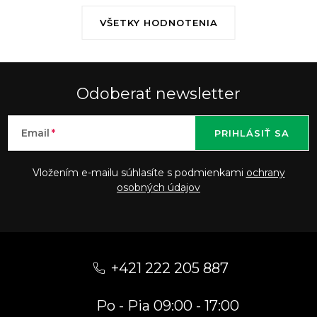
VŠETKY HODNOTENIA
Odoberať newsletter
Email
PRIHLÁSIŤ SA
Vložením e-mailu súhlasíte s podmienkami
ochrany
osobných údajov
Z
á
+421 222 205 887
p
Po - Pia 09:00 - 17:00
ä