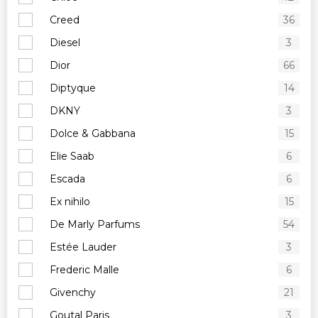
Creed
36
Diesel
3
Dior
66
Diptyque
14
DKNY
3
Dolce & Gabbana
15
Elie Saab
6
Escada
6
Ex nihilo
15
De Marly Parfums
54
Estée Lauder
3
Frederic Malle
6
Givenchy
21
Goutal Paris
3