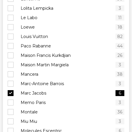
Lolita Lempicka
3
Le Labo
11
Loewe
18
Louis Vuitton
82
Paco Rabanne
44
Maison Francis Kurkdjian
26
Maison Martin Margiela
3
Mancera
38
Marc-Antoine Barrois
3
Marc Jacobs
6
Memo Paris
3
Montale
36
Miu Miu
3
Molecules Escentric
6