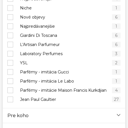
Niche
1
Nové objevy
6
Najpredávanejišie
1
Giardini Di Toscana
6
L'Artisan Parfumeur
6
Laboratory Perfumes
3
YSL
2
Parfémy - imitácia Gucci
1
Parfémy - imitácia Le Labo
1
Parfémy - imitácie Maison Francis Kurkdjian
4
Jean Paul Gaultier
27
Pre koho