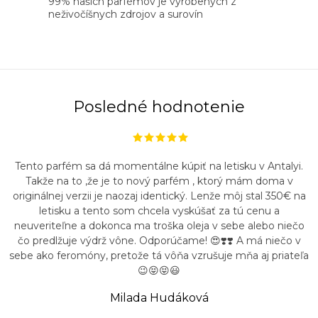
99% našich parfémov je vyrobených z
p
neživočíšnych zdrojov a surovín
r
v
k
y
v
Posledné hodnotenie
ý
p
i
Tento parfém sa dá momentálne kúpiť na letisku v Antalyi.
s
Takže na to ,že je to nový parfém , ktorý mám doma v
u
originálnej verzii je naozaj identický. Lenže môj stal 350€ na
letisku a tento som chcela vyskúšať za tú cenu a
neuveriteľne a dokonca ma troška oleja v sebe alebo niečo
čo predlžuje výdrž vône. Odporúčame! 😍❣️❣️ A má niečo v
sebe ako feromóny, pretože tá vôňa vzrušuje mňa aj priateľa
😉😝😝😃
Milada Hudáková