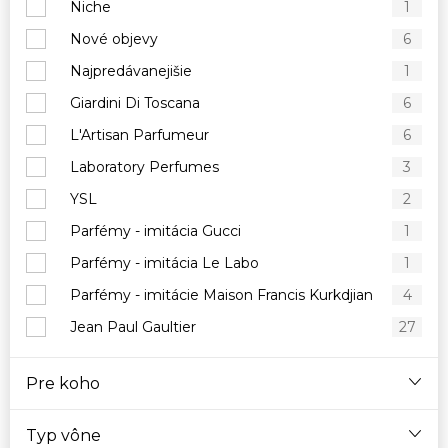
Niche
1
Nové objevy
6
Najpredávanejišie
1
Giardini Di Toscana
6
L'Artisan Parfumeur
6
Laboratory Perfumes
3
YSL
2
Parfémy - imitácia Gucci
1
Parfémy - imitácia Le Labo
1
Parfémy - imitácie Maison Francis Kurkdjian
4
Jean Paul Gaultier
27
Pre koho
Typ vône