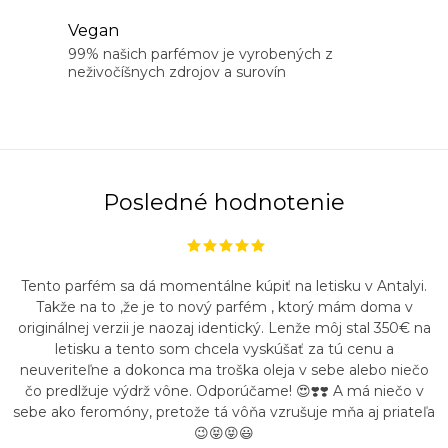
k
n
Vegan
y
i
99% našich parfémov je vyrobených z
v
neživočíšnych zdrojov a surovín
e
ý
p
i
s
u
Posledné hodnotenie
Tento parfém sa dá momentálne kúpiť na letisku v Antalyi.
Takže na to ,že je to nový parfém , ktorý mám doma v
originálnej verzii je naozaj identický. Lenže môj stal 350€ na
letisku a tento som chcela vyskúšať za tú cenu a
neuveriteľne a dokonca ma troška oleja v sebe alebo niečo
čo predlžuje výdrž vône. Odporúčame! 😍❣️❣️ A má niečo v
sebe ako feromóny, pretože tá vôňa vzrušuje mňa aj priateľa
😉😝😝😃