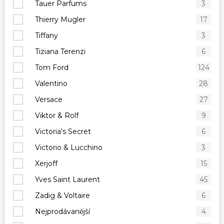
Tauer Parfums
3
Thierry Mugler
17
Tiffany
3
Tiziana Terenzi
6
Tom Ford
124
Valentino
28
Versace
27
Viktor & Rolf
9
Victoria's Secret
6
Victorio & Lucchino
3
Xerjoff
15
Yves Saint Laurent
45
Zadig & Voltaire
6
Nejprodávanější
4