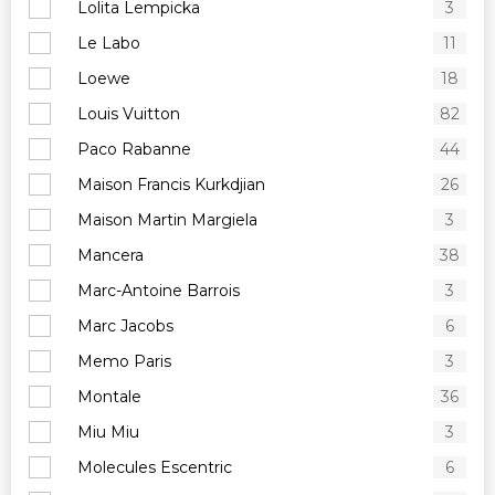
Lolita Lempicka
3
Le Labo
11
Loewe
18
Louis Vuitton
82
Paco Rabanne
44
Maison Francis Kurkdjian
26
Maison Martin Margiela
3
Mancera
38
Marc-Antoine Barrois
3
Marc Jacobs
6
Memo Paris
3
Montale
36
Miu Miu
3
Molecules Escentric
6