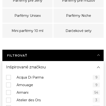
Parfémy pre ženy
Parfémy pre mužov
Parfémy Unisex
Parfémy Niche
Mini parfémy 10 ml
Darčekové sety
FILTROVAŤ
Inšpirované značkou
Acqua Di Parma
9
Amouage
9
Armani
54
Atelier des Ors
3