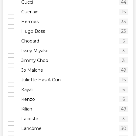
Gucci
44
Guerlain
15
Hermès
33
Hugo Boss
23
Chopard
5
Issey Miyake
3
Jimmy Choo
3
Jo Malone
49
Juliette Has A Gun
15
Kayali
6
Kenzo
6
Kilian
49
Lacoste
3
Lancôme
30