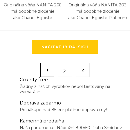
Originálna vôňa NANITA-266
Originálna vôňa NANITA-203
má podobné zloženie
má podobné zloženie
ako Chanel Egoiste
ako Chanel Egoiste Platinum
O
NAČÍTAŤ 18 ĎALŠÍCH
v
l
á
S
1
2
d
t
a
Cruelty free
r
Žiadny z našich výrobkov nebol testovaný na
c
á
zvieratách
i
n
e
Doprava zadarmo
k
p
Pri nákupe nad 85 eur platíme dopravu my!
o
r
v
Kamenná predajňa
v
a
Naša parfuméria - Nádražní 890/50 Praha Smíchov