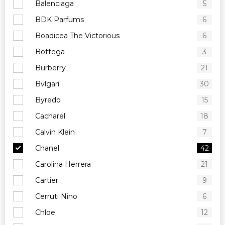
Balenciaga
5
BDK Parfums
6
Boadicea The Victorious
6
Bottega
3
Burberry
21
Bvlgari
30
Byredo
15
Cacharel
18
Calvin Klein
7
Chanel
42
Carolina Herrera
21
Cartier
9
Cerruti Nino
6
Chloe
12