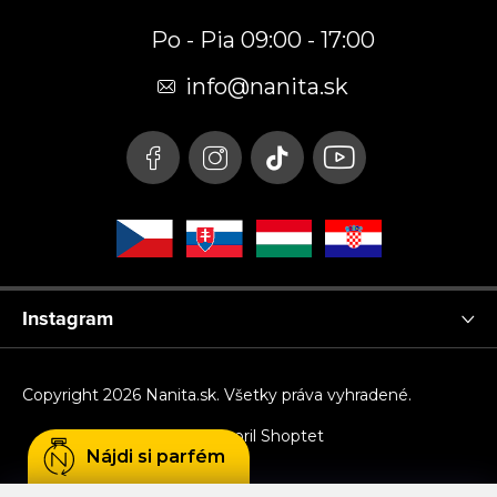
p
Po - Pia 09:00 - 17:00
ä
t
info
@
nanita.sk
i
e
Instagram
Copyright 2026
Nanita.sk
. Všetky práva vyhradené.
Vytvoril Shoptet
Nájdi si parfém