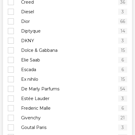
Creed
36
Diesel
3
Dior
66
Diptyque
14
DKNY
3
Dolce & Gabbana
15
Elie Saab
6
Escada
6
Ex nihilo
15
De Marly Parfums
54
Estée Lauder
3
Frederic Malle
6
Givenchy
21
Goutal Paris
3