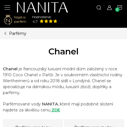
N
Hodnotenie:
Nájdi si
K
parfém
4,7
Prejsť
Parfémy
na
obsah
Chanel
Chanel
je francouzský luxusní módní dům založený v roce
1910 Coco Chanel v Paříži. Je v soukromém vlastnictví rodiny
Wertheimerů a od roku 2018 sídlí v Londýně. Chanel se
specializuje na dámskou módu, luxusní zboží, doplňky a
parfémy.
Parfémované vody
NANITA
, které mají podobné složení
najdete za skvělou cenu
ZDE