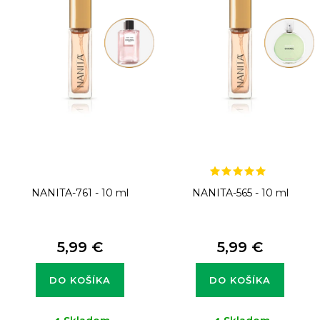
s
p
r
o
d
u
k
t
NANITA-761 - 10 ml
NANITA-565 - 10 ml
o
v
5,99 €
5,99 €
DO KOŠÍKA
DO KOŠÍKA