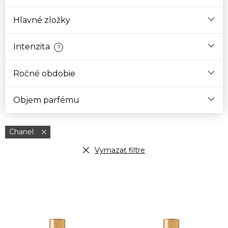
Hlavné zložky
Intenzita
?
Ročné obdobie
Objem parfému
Chanel
Vymazať filtre
V
ý
p
i