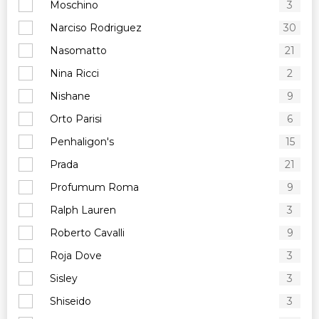
Moschino
3
Narciso Rodriguez
30
Nasomatto
21
Nina Ricci
2
Nishane
9
Orto Parisi
6
Penhaligon's
15
Prada
21
Profumum Roma
9
Ralph Lauren
3
Roberto Cavalli
9
Roja Dove
3
Sisley
3
Shiseido
3