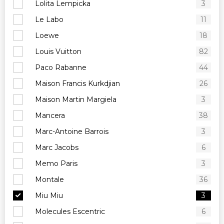
Lolita Lempicka
3
Le Labo
11
Loewe
18
Louis Vuitton
82
Paco Rabanne
44
Maison Francis Kurkdjian
26
Maison Martin Margiela
3
Mancera
38
Marc-Antoine Barrois
3
Marc Jacobs
6
Memo Paris
3
Montale
36
Miu Miu
3
Molecules Escentric
6