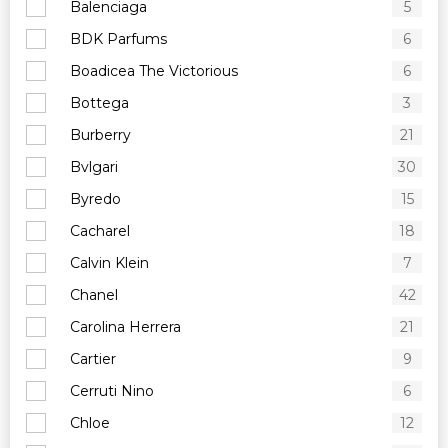
Balenciaga
5
BDK Parfums
6
Boadicea The Victorious
6
Bottega
3
Burberry
21
Bvlgari
30
Byredo
15
Cacharel
18
Calvin Klein
7
Chanel
42
Carolina Herrera
21
Cartier
9
Cerruti Nino
6
Chloe
12