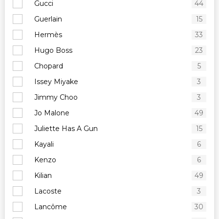
Gucci
44
Guerlain
15
Hermès
33
Hugo Boss
23
Chopard
5
Issey Miyake
3
Jimmy Choo
3
Jo Malone
49
Juliette Has A Gun
15
Kayali
6
Kenzo
6
Kilian
49
Lacoste
3
Lancôme
30