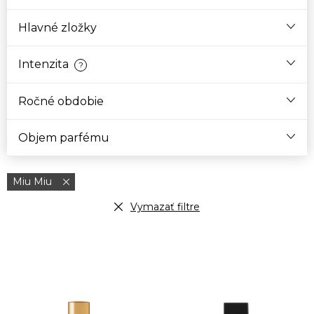
Hlavné zložky
Intenzita
?
Ročné obdobie
Objem parfému
Miu Miu
Vymazať filtre
V
ý
p
i