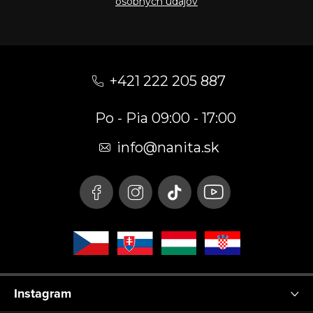
osobných údajov
Z
á
+421 222 205 887
p
Po - Pia 09:00 - 17:00
ä
t
info
@
nanita.sk
i
e
Instagram