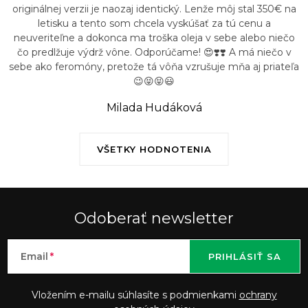
u
originálnej verzii je naozaj identický. Lenže môj stal 350€ na
letisku a tento som chcela vyskúšať za tú cenu a
neuveriteľne a dokonca ma troška oleja v sebe alebo niečo
čo predlžuje výdrž vône. Odporúčame! 😍❣️❣️ A má niečo v
sebe ako feromóny, pretože tá vôňa vzrušuje mňa aj priateľa
😉😝😝😃
Milada Hudáková
VŠETKY HODNOTENIA
Odoberať newsletter
Email
PRIHLÁSIŤ SA
Vložením e-mailu súhlasíte s podmienkami
ochrany