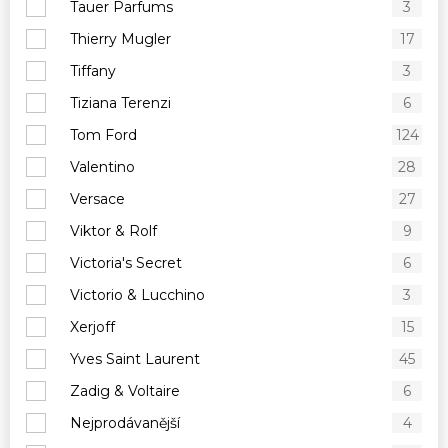
Tauer Parfums
3
Thierry Mugler
17
Tiffany
3
Tiziana Terenzi
6
Tom Ford
124
Valentino
28
Versace
27
Viktor & Rolf
9
Victoria's Secret
6
Victorio & Lucchino
3
Xerjoff
15
Yves Saint Laurent
45
Zadig & Voltaire
6
Nejprodávanější
4