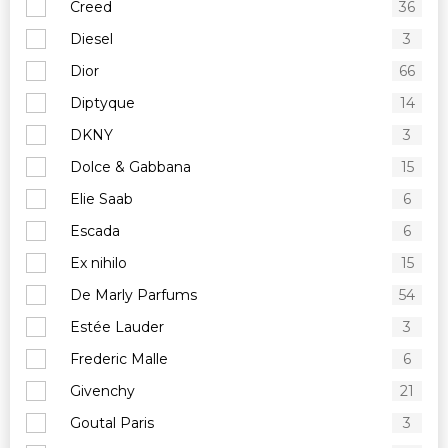
Creed
36
Diesel
3
Dior
66
Diptyque
14
DKNY
3
Dolce & Gabbana
15
Elie Saab
6
Escada
6
Ex nihilo
15
De Marly Parfums
54
Estée Lauder
3
Frederic Malle
6
Givenchy
21
Goutal Paris
3