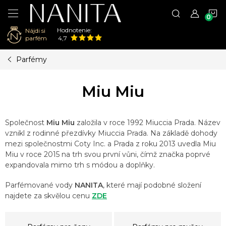
N
Hodnotenie:
Nájdi si
K
parfém
4,7
Prejsť
Parfémy
na
obsah
Miu Miu
Společnost
Miu Miu
založila v roce 1992 Miuccia Prada. Název
vznikl z rodinné přezdívky Miuccia Prada. Na základě dohody
mezi společnostmi Coty Inc. a Prada z roku 2013 uvedla Miu
Miu v roce 2015 na trh svou první vůni, čímž značka poprvé
expandovala mimo trh s módou a doplňky.
Parfémované vody
NANITA
, které mají podobné složení
najdete za skvělou cenu
ZDE