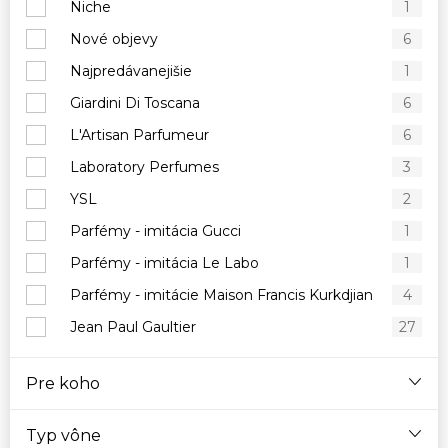
Niche
1
Nové objevy
6
Najpredávanejišie
1
Giardini Di Toscana
6
L'Artisan Parfumeur
6
Laboratory Perfumes
3
YSL
2
Parfémy - imitácia Gucci
1
Parfémy - imitácia Le Labo
1
Parfémy - imitácie Maison Francis Kurkdjian
4
Jean Paul Gaultier
27
Pre koho
Typ vône