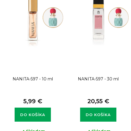
s
p
r
o
d
u
k
t
NANITA-597 - 10 ml
NANITA-597 - 30 ml
o
v
5,99 €
20,55 €
DO KOŠÍKA
DO KOŠÍKA