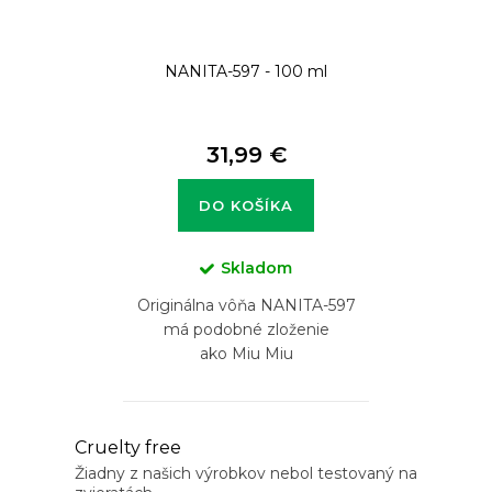
NANITA-597 - 100 ml
31,99 €
DO KOŠÍKA
Skladom
Originálna vôňa NANITA-597
má podobné zloženie
ako Miu Miu
O
Cruelty free
v
Žiadny z našich výrobkov nebol testovaný na