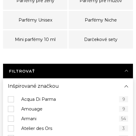
Parfémy pre ženy
Parfémy pre mužov
Parfémy Unisex
Parfémy Niche
Mini parfémy 10 ml
Darčekové sety
FILTROVAŤ
Inšpirované značkou
Acqua Di Parma
9
Amouage
9
Armani
54
Atelier des Ors
3