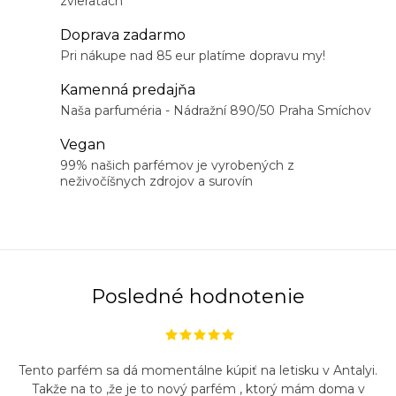
zvieratách
l
á
Doprava zadarmo
d
Pri nákupe nad 85 eur platíme dopravu my!
a
Kamenná predajňa
c
Naša parfuméria - Nádražní 890/50 Praha Smíchov
i
Vegan
e
99% našich parfémov je vyrobených z
p
neživočíšnych zdrojov a surovín
r
v
k
y
v
Posledné hodnotenie
ý
p
i
Tento parfém sa dá momentálne kúpiť na letisku v Antalyi.
s
Takže na to ,že je to nový parfém , ktorý mám doma v