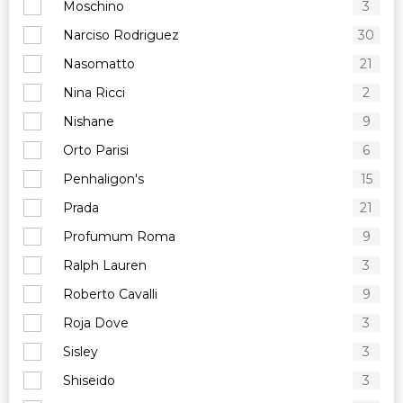
Moschino
3
Narciso Rodriguez
30
Nasomatto
21
Nina Ricci
2
Nishane
9
Orto Parisi
6
Penhaligon's
15
Prada
21
Profumum Roma
9
Ralph Lauren
3
Roberto Cavalli
9
Roja Dove
3
Sisley
3
Shiseido
3