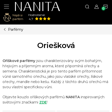
N
Hodnotenie:
Nájdi si
K
parfém
4,7
Prejsť
Parfémy
na
obsah
Oriešková
Oříškové parfémy
jsou charakterizovány svým bohatým,
hřejivým a příjemným aroma, které připomíná ořechy a
semena. Charakteristická je pro tento parfém přítomnost
vůně samotného ořechu, jako jsou vlašské ořechy, lískové
ořechy, mandle nebo kešu. Každý z těchto druhů ořechů má
svou vlastní specifickou vůni.
Objevte kouzlo oříškových parfémů
NANITA
inspirovaných
světovými značkami
ZDE
!