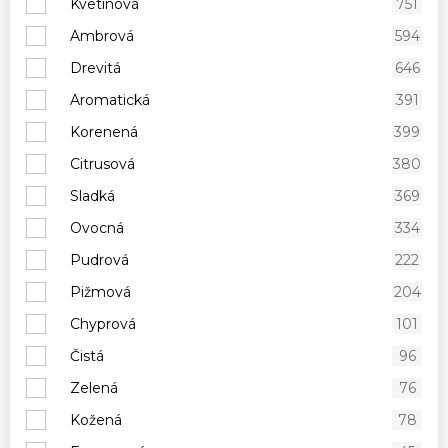
Kvetinová
751
Ambrová
594
Drevitá
646
Aromatická
391
Korenená
399
Citrusová
380
Sladká
369
Ovocná
334
Pudrová
222
Pižmová
204
Chyprová
101
Čistá
96
Zelená
76
Kožená
78