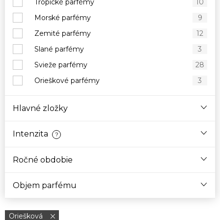
Tropické parfémy
10
Morské parfémy
9
Zemité parfémy
12
Slané parfémy
3
Svieže parfémy
28
Orieškové parfémy
3
Hlavné zložky
Intenzita
?
Ročné obdobie
Objem parfému
Oriešková