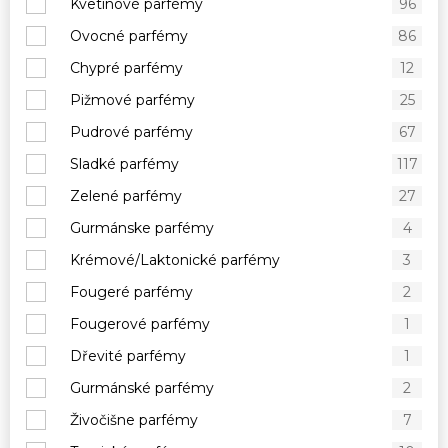
Kvetinové parfémy
96
Ovocné parfémy
86
Chypré parfémy
12
Pižmové parfémy
25
Pudrové parfémy
67
Sladké parfémy
117
Zelené parfémy
27
Gurmánske parfémy
4
Krémové/Laktonické parfémy
3
Fougeré parfémy
2
Fougerové parfémy
1
Dřevité parfémy
1
Gurmánské parfémy
2
Živočišne parfémy
7