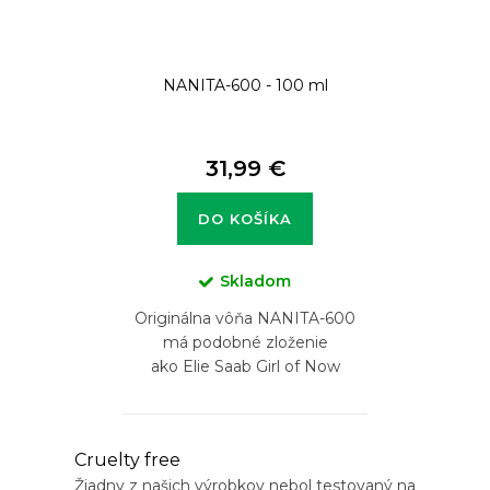
NANITA-600 - 100 ml
31,99 €
DO KOŠÍKA
Skladom
Originálna vôňa NANITA-600
má podobné zloženie
ako Elie Saab Girl of Now
O
Cruelty free
Žiadny z našich výrobkov nebol testovaný na