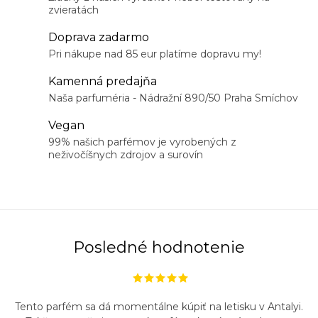
v
zvieratách
l
á
Doprava zadarmo
d
Pri nákupe nad 85 eur platíme dopravu my!
a
Kamenná predajňa
c
Naša parfuméria - Nádražní 890/50 Praha Smíchov
i
Vegan
e
99% našich parfémov je vyrobených z
p
neživočíšnych zdrojov a surovín
r
v
k
y
v
Posledné hodnotenie
ý
p
i
Tento parfém sa dá momentálne kúpiť na letisku v Antalyi.
s