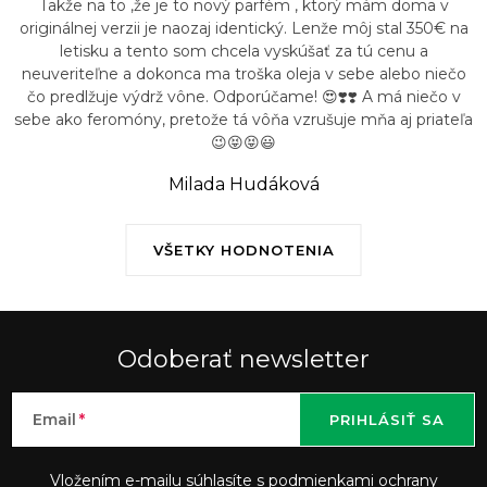
Takže na to ,že je to nový parfém , ktorý mám doma v
u
originálnej verzii je naozaj identický. Lenže môj stal 350€ na
letisku a tento som chcela vyskúšať za tú cenu a
neuveriteľne a dokonca ma troška oleja v sebe alebo niečo
čo predlžuje výdrž vône. Odporúčame! 😍❣️❣️ A má niečo v
sebe ako feromóny, pretože tá vôňa vzrušuje mňa aj priateľa
😉😝😝😃
Milada Hudáková
VŠETKY HODNOTENIA
Odoberať newsletter
Email
PRIHLÁSIŤ SA
Vložením e-mailu súhlasíte s podmienkami
ochrany