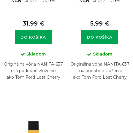
NANITA-637 - 100 ml
NANITA-637 - 10 ml
o
v
31,99 €
5,99 €
DO KOŠÍKA
DO KOŠÍKA
Skladom
Skladom
Originálna vôňa NANITA-637
Originálna vôňa NANITA-637
má podobné zloženie
má podobné zloženie
ako Tom Ford Lost Cherry
ako Tom Ford Lost Cherry