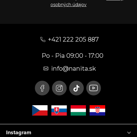
osobných údajov
Z
á
+421 222 205 887
p
Po - Pia 09:00 - 17:00
ä
t
info
@
nanita.sk
i
e
Instagram