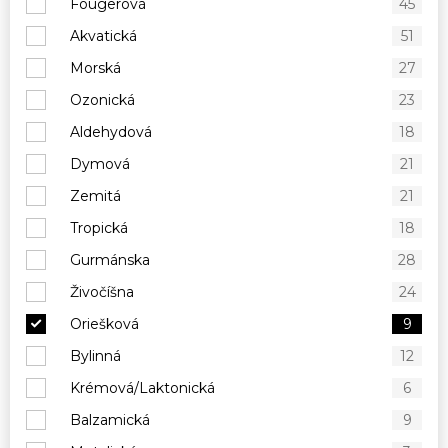
Fougerová
45
Akvatická
51
Morská
27
Ozonická
23
Aldehydová
18
Dymová
21
Zemitá
21
Tropická
18
Gurmánska
28
Živočíšna
24
Oriešková
9
Bylinná
12
Krémová/Laktonická
6
Balzamická
9