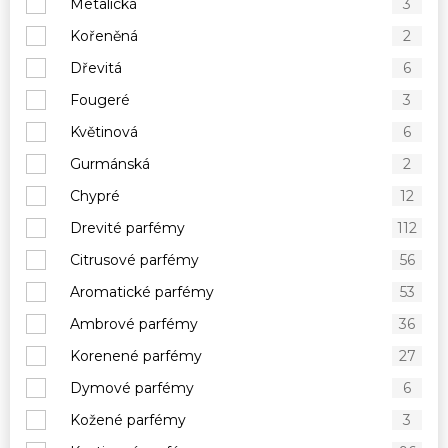
Metalická
3
Kořeněná
2
Dřevitá
6
Fougeré
3
Květinová
6
Gurmánská
2
Chypré
12
Drevité parfémy
112
Citrusové parfémy
56
Aromatické parfémy
53
Ambrové parfémy
36
Korenené parfémy
27
Dymové parfémy
6
Kožené parfémy
3