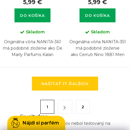
5,99 €
5,99 €
DO KOŠÍKA
DO KOŠÍKA
Skladom
Skladom
Originálna vôňa NANITA-361
Originálna vôňa NANITA-351
má podobné zloženie ako De
má podobné zloženie
Marly Parfums Kalan
ako Cerruti Nino 1881 Men
O
NAČÍTAŤ 17 ĎALŠÍCH
v
l
á
S
1
2
d
t
a
Cruelty free
r
Nájdi si parfém
Žiadny z našich výrobkov nebol testovaný na
c
á
zvieratách