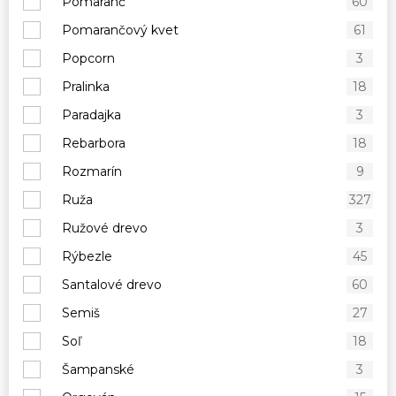
Pomaranč
60
Pomarančový kvet
61
Popcorn
3
Pralinka
18
Paradajka
3
Rebarbora
18
Rozmarín
9
Ruža
327
Ružové drevo
3
Rýbezle
45
Santalové drevo
60
Semiš
27
Soľ
18
Šampanské
3