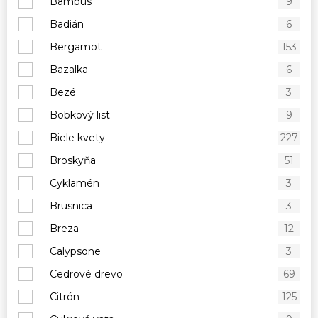
Bambus
9
Badián
6
Bergamot
153
Bazalka
6
Bezé
3
Bobkový list
9
Biele kvety
227
Broskyňa
51
Cyklamén
3
Brusnica
3
Breza
12
Calypsone
3
Cedrové drevo
69
Citrón
125