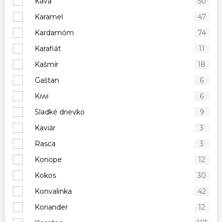
Káva
50
Karamel
47
Kardamóm
74
Karafiát
11
Kašmír
18
Gaštan
6
Kiwi
6
Sladké drievko
9
Kaviár
3
Rasca
3
Konope
12
Kokos
30
Konvalinka
42
Koriander
12