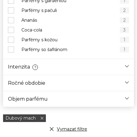
Parfémy s gardéniou
1
Parfémy s pačuli
2
Ananás
2
Coca-cola
3
Parfémy s kožou
1
Parfémy so šafránom
1
Intenzita
?
Ročné obdobie
Objem parfému
Dubový mach
Vymazať filtre