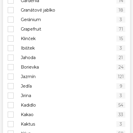
Gardénia
14
Granátové jablko
18
Geránium
3
Grapefruit
71
Klinček
15
Ibištek
3
Jahoda
21
Borievka
24
Jazmín
121
Jedľa
9
Jirina
3
Kadidlo
54
Kakao
33
Kaktus
3