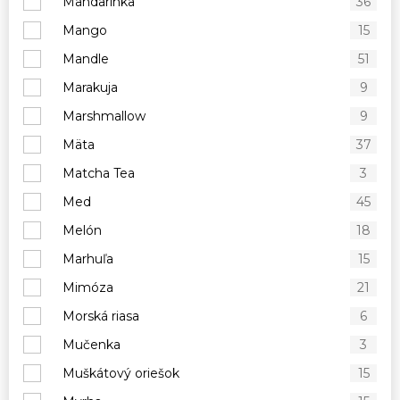
Mandarínka
36
Mango
15
Mandle
51
Marakuja
9
Marshmallow
9
Mäta
37
Matcha Tea
3
Med
45
Melón
18
Marhuľa
15
Mimóza
21
Morská riasa
6
Mučenka
3
Muškátový oriešok
15