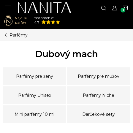
N
Hodnotenie:
Nájdi si
K
parfém
4,7
Prejsť
Parfémy
na
obsah
Dubový mach
Parfémy pre ženy
Parfémy pre mužov
Parfémy Unisex
Parfémy Niche
Mini parfémy 10 ml
Darčekové sety