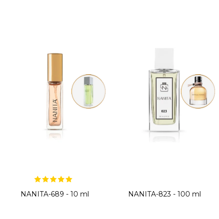
V
ý
p
i
s
p
r
o
d
u
k
t
NANITA-689 - 10 ml
NANITA-823 - 100 ml
o