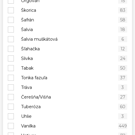
Orgován
15
Škorica
83
Šafrán
58
Šalvia
18
Šalvia muškátová
6
Šľahačka
12
Slivka
24
Tabak
50
Tonka fazuľa
37
Tráva
3
Čerešňa/Višňa
27
Tuberóza
60
Uhlie
3
Vanilka
449