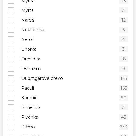
Myrha
15
Myrta
3
Narcis
12
Nektárinka
6
Neroli
21
Uhorka
3
Orchidea
18
Ostružina
9
Oud/Agarové drevo
125
Pačuli
165
Korenie
90
Pimento
3
Pivonka
45
Pižmo
233