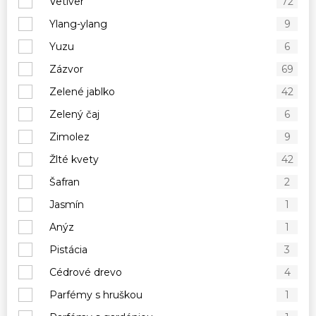
Vetiver
72
Ylang-ylang
9
Yuzu
6
Zázvor
69
Zelené jablko
42
Zelený čaj
6
Zimolez
9
Žlté kvety
42
Šafran
2
Jasmín
1
Anýz
1
Pistácia
3
Cédrové drevo
4
Parfémy s hruškou
1