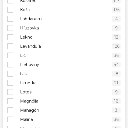
Kosatec
117
Koža
135
Labdanum
4
Hľuzovka
9
Lekno
12
Levanduľa
126
Liči
36
Liehoviny
44
Ľalia
18
Limetka
21
Lotos
9
Magnólia
18
Mahagón
3
Malina
36