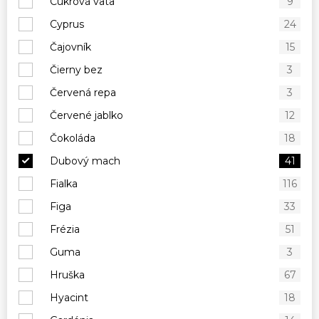
Cukrová vata
9
Cyprus
24
Čajovník
15
Čierny bez
3
Červená repa
3
Červené jablko
12
Čokoláda
18
Dubový mach
41
Fialka
116
Figa
33
Frézia
51
Guma
3
Hruška
67
Hyacint
18